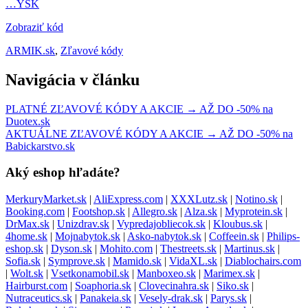
…YSK
Zobraziť kód
ARMIK.sk
,
Zľavové kódy
Navigácia v článku
PLATNÉ ZĽAVOVÉ KÓDY A AKCIE → AŽ DO -50% na
Duotex.sk
AKTUÁLNE ZĽAVOVÉ KÓDY A AKCIE → AŽ DO -50% na
Babickarstvo.sk
Aký eshop hľadáte?
MerkuryMarket.sk
|
AliExpress.com
|
XXXLutz.sk
|
Notino.sk
|
Booking.com
|
Footshop.sk
|
Allegro.sk
|
Alza.sk
|
Myprotein.sk
|
DrMax.sk
|
Unizdrav.sk
|
Vypredajobliecok.sk
|
Kloubus.sk
|
4home.sk
|
Mojnabytok.sk
|
Asko-nabytok.sk
|
Coffeein.sk
|
Philips-
eshop.sk
|
Dyson.sk
|
Mohito.com
|
Thestreets.sk
|
Martinus.sk
|
Sofia.sk
|
Symprove.sk
|
Mamido.sk
|
VidaXL.sk
|
Diablochairs.com
|
Wolt.sk
|
Vsetkonamobil.sk
|
Manboxeo.sk
|
Marimex.sk
|
Hairburst.com
|
Soaphoria.sk
|
Clovecinahra.sk
|
Siko.sk
|
Nutraceutics.sk
|
Panakeia.sk
|
Vesely-drak.sk
|
Parys.sk
|