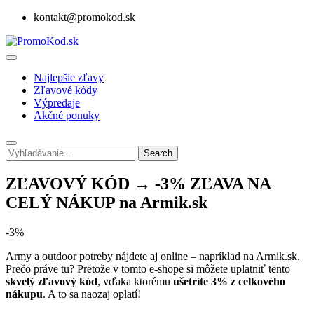
kontakt@promokod.sk
Najlepšie zľavy
Zľavové kódy
Výpredaje
Akčné ponuky
Search
ZĽAVOVÝ KÓD → -3% ZĽAVA NA
CELÝ NÁKUP na Armik.sk
-3%
Army a outdoor potreby nájdete aj online – napríklad na Armik.sk.
Prečo práve tu? Pretože v tomto e-shope si môžete uplatniť tento
skvelý zľavový kód
, vďaka ktorému
ušetríte 3% z celkového
nákupu
. A to sa naozaj oplatí!