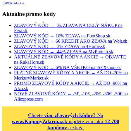
ESPORTAGO.sk
Aktuálne promo kódy
ZĽAVOVÝ KÓD → -3€ ZĽAVA NA CELÝ NÁKUP na
Fera.sk
ZĽAVOVÝ KÓD → 10% ZĽAVA na FootShop.sk
ZĽAVOVÝ KÓD → 6€ KREDIT AKO ZĽAVA na Wolt.sk
ZĽAVOVÝ KÓD → -3% ZĽAVA na 4Home.sk
ZĽAVOVÝ KÓD → -44% ZĽAVA na MyProtein.sk
AKTUÁLNE ZĽAVOVÉ KÓDY A AKCIE → OBJAVTE
na RukaHore.sk
ZĽAVOVÝ KÓD → 6% NA VŠETKO na iSEXshop.sk
PLATNÉ ZĽAVOVÉ KÓDY A AKCIE → AŽ DO -70% na
MerkuryMarket.sk
PROMO ZĽAVOVÉ KÓDY A AKCIE → AŽ DO -90% na
Alza.sk
NOVÉ ZĽAVOVÉ KÓDY → -5€, -10€, -20€, -30€, -50€ na
Aliexpress.com
Chcete
viac zľavových kódov?
Na
www.KuponyZdarma.sk
nájdete viac ako
12 700
kupónov
a zliav.