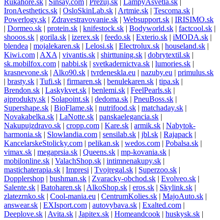
Rukahore.sk
|
Sinsay.com
|
Prezuj.sk
|
LampyAsvetla.sk
|
IronAesthetics.sk
|
OsloSkinLab.sk
|
Artmie.sk
|
Tescoma.sk
|
Powerlogy.sk
|
Zdravestravovanie.sk
|
Websupport.sk
|
IRISIMO.sk
|
Dormeo.sk
|
protein.sk
|
knifestock.sk
|
Bodyworld.sk
|
factcool.sk
|
shooos.sk
|
gorila.sk
|
izerex.sk
|
feedo.sk
|
Exterio.sk
|
iMODA.sk
|
blendea
|
mojalekaren.sk
|
Lelosi.sk
|
Electrolux.sk
|
houseland.sk
|
Kiwi.com
|
AXA
|
vivantis.sk
|
shirttuning.sk
|
dobrytextil.sk
|
sk.mobilfox.com
|
nabbi.sk
|
svetkadernictva.sk
|
lumories.sk
|
krasnevone.sk
|
Alko90.sk
|
tvrdeneskla.eu
|
nazuby.eu
|
primulus.sk
|
brasty.sk
|
Tufi.sk
|
firmaren.sk
|
benulekaren.sk
|
tipa.sk
|
Brendon.sk
|
Laskykvet.sk
|
benlemi.sk
|
FeelPearls.sk
|
ajprodukty.sk
|
Solapoint.sk
|
dedoma.sk
|
PneuBoss.sk
|
Supershape.sk
|
BioFlame.sk
|
nutrifood.sk
|
matchaday.sk
|
Novakabelka.sk
|
LaNotte.sk
|
panskaelegancia.sk
|
Nakupujzdravo.sk
|
cropp.com
|
Kare.sk
|
armik.sk
|
Nabytok-
harmonia.sk
|
Slowlandia.com
|
sensilab.sk
|
jbl.sk
|
Rajapack
|
KancelarskeStolicky.com
|
pelikan.sk
|
wedos.com
|
Pobalsa.sk
|
vimax.sk
|
megaprsia.sk
|
Queens.sk
|
mp-kovania.sk
|
mobilonline.sk
|
ValachShop.sk
|
intimnenakupy.sk
|
mastichaterapia.sk
|
Impresi
|
Tvojregal.sk
|
Superzoo.sk
|
Dopplershop
|
bushman.sk
|
Zvaracky-obchod.sk
|
Evolveo.sk
|
Salente.sk
|
Batoharen.sk
|
AlkoShop.sk
|
eros.sk
|
Skylink.sk
|
zlatezrnko.sk
|
Cool-mania.eu
|
CentrumKolies.sk
|
MajoAuto.sk
|
answear.sk
|
EXIsport.com
|
autovybava.sk
|
Exalted.com
|
Deeplove.sk
|
Avita.sk
|
Japitex.sk
|
Homeandcook
|
huskysk.sk
|