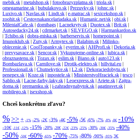
mebik.sk
|
metalshop.sk
|
fotoobrazyzplatna.sk
|
triola.sk
|
omegamarine.sk
|
bubulakovo.sk
|
Prezuvky.sk
|
johnc.sk
|
Luxivo.sk
|
Navlas.sk
|
Lindt.sk
|
e-matrac.sk
|
sexicekshop.sk
|
zoohit.sk
|
Cestovnakancelariadaka.sk
|
Humanic.net/sk
|
obi.sk
|
MilenialCafe.sk
|
domibags
|
Lacnekryty.sk
|
Duotex.sk
|
Brit.sk
|
Autosedacky24.sk
|
cdrmarket.sk
|
SILVEGO.sk
|
Harmankardon.sk
|
Tchibo.sk
|
dobra-miska.sk
|
barberservis.sk
|
homepoint.sk
|
Imunoklub.sk
|
Zuty.sk
|
Armytex.sk
|
Balabim.sk
|
Milinko-
oblecenie.sk
|
CoolTopanky.sk
|
eyerim.sk
|
AHProfi.sk
|
Dekoria.sk
|
prevysavace.sk
|
Sencor.sk
|
Vykupujeme-online.sk
|
lubica.sk
|
obraznastenu.sk
|
Tozax.sk
|
eslim.sk
|
Biano.sk
|
auto123.sk
|
Bombazlava.sk
|
Carnilove.sk
|
Drotik-elektro.sk
|
hillvital.eu
|
Professionail.sk
|
Chutnekytice.sk
|
L2.sk
|
Dekoraciedobytu.sk
|
penepex.sk
|
Koze.sk
|
inpostele.sk
|
MinisterstvoHraciek.sk
|
tesco
|
Sablio.sk
|
Lacne-farby-laky.sk
|
Leoexpress.sk
|
Ariete.sk
|
Zajtra-
doma.sk
|
premamku.sk
|
i-zahradnynabytok.sk
|
agatinsvet.sk
|
mobilego.sk
|
isexshop.sk
Chceš konkrétnu zľavu?
%
>>
-10%
-5%
+
-3%
-5€
-2€
-4€
-6%
-2%
-7%
-1%
-8%
-8€
-40%
-15%
-10€
-20%
-30%
-20€
-11€
-12%
-22€
-23%
-25%
-30€
-35%
-50%
-70%
-60%
-80%
-90%
3€
-75%
-50€
-65%
-95%