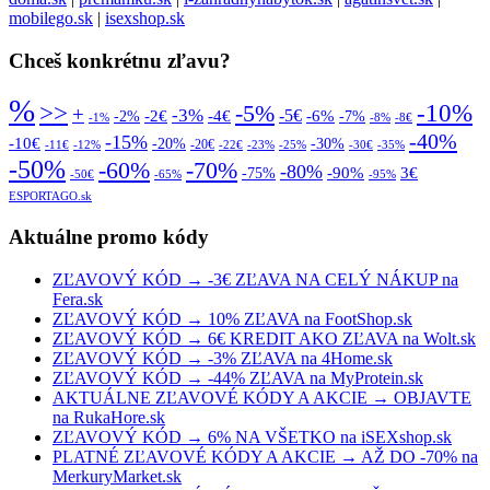
mobilego.sk
|
isexshop.sk
Chceš konkrétnu zľavu?
%
>>
-10%
-5%
+
-3%
-5€
-2€
-4€
-6%
-2%
-7%
-1%
-8%
-8€
-40%
-15%
-10€
-20%
-30%
-20€
-11€
-12%
-22€
-23%
-25%
-30€
-35%
-50%
-70%
-60%
-80%
-90%
3€
-75%
-50€
-65%
-95%
ESPORTAGO.sk
Aktuálne promo kódy
ZĽAVOVÝ KÓD → -3€ ZĽAVA NA CELÝ NÁKUP na
Fera.sk
ZĽAVOVÝ KÓD → 10% ZĽAVA na FootShop.sk
ZĽAVOVÝ KÓD → 6€ KREDIT AKO ZĽAVA na Wolt.sk
ZĽAVOVÝ KÓD → -3% ZĽAVA na 4Home.sk
ZĽAVOVÝ KÓD → -44% ZĽAVA na MyProtein.sk
AKTUÁLNE ZĽAVOVÉ KÓDY A AKCIE → OBJAVTE
na RukaHore.sk
ZĽAVOVÝ KÓD → 6% NA VŠETKO na iSEXshop.sk
PLATNÉ ZĽAVOVÉ KÓDY A AKCIE → AŽ DO -70% na
MerkuryMarket.sk