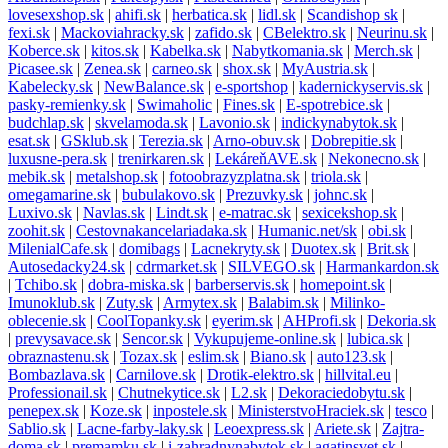
lovesexshop.sk
|
ahifi.sk
|
herbatica.sk
|
lidl.sk
|
Scandishop sk
|
fexi.sk
|
Mackoviahracky.sk
|
zafido.sk
|
CBelektro.sk
|
Neurinu.sk
|
Koberce.sk
|
kitos.sk
|
Kabelka.sk
|
Nabytkomania.sk
|
Merch.sk
|
Picasee.sk
|
Zenea.sk
|
carneo.sk
|
shox.sk
|
MyAustria.sk
|
Kabelecky.sk
|
NewBalance.sk
|
e-sportshop
|
kadernickyservis.sk
|
pasky-remienky.sk
|
Swimaholic
|
Fines.sk
|
E-spotrebice.sk
|
budchlap.sk
|
skvelamoda.sk
|
Lavonio.sk
|
indickynabytok.sk
|
esat.sk
|
GSklub.sk
|
Terezia.sk
|
Arno-obuv.sk
|
Dobrepitie.sk
|
luxusne-pera.sk
|
trenirkaren.sk
|
LekáreňAVE.sk
|
Nekonecno.sk
|
mebik.sk
|
metalshop.sk
|
fotoobrazyzplatna.sk
|
triola.sk
|
omegamarine.sk
|
bubulakovo.sk
|
Prezuvky.sk
|
johnc.sk
|
Luxivo.sk
|
Navlas.sk
|
Lindt.sk
|
e-matrac.sk
|
sexicekshop.sk
|
zoohit.sk
|
Cestovnakancelariadaka.sk
|
Humanic.net/sk
|
obi.sk
|
MilenialCafe.sk
|
domibags
|
Lacnekryty.sk
|
Duotex.sk
|
Brit.sk
|
Autosedacky24.sk
|
cdrmarket.sk
|
SILVEGO.sk
|
Harmankardon.sk
|
Tchibo.sk
|
dobra-miska.sk
|
barberservis.sk
|
homepoint.sk
|
Imunoklub.sk
|
Zuty.sk
|
Armytex.sk
|
Balabim.sk
|
Milinko-
oblecenie.sk
|
CoolTopanky.sk
|
eyerim.sk
|
AHProfi.sk
|
Dekoria.sk
|
prevysavace.sk
|
Sencor.sk
|
Vykupujeme-online.sk
|
lubica.sk
|
obraznastenu.sk
|
Tozax.sk
|
eslim.sk
|
Biano.sk
|
auto123.sk
|
Bombazlava.sk
|
Carnilove.sk
|
Drotik-elektro.sk
|
hillvital.eu
|
Professionail.sk
|
Chutnekytice.sk
|
L2.sk
|
Dekoraciedobytu.sk
|
penepex.sk
|
Koze.sk
|
inpostele.sk
|
MinisterstvoHraciek.sk
|
tesco
|
Sablio.sk
|
Lacne-farby-laky.sk
|
Leoexpress.sk
|
Ariete.sk
|
Zajtra-
doma.sk
|
premamku.sk
|
i-zahradnynabytok.sk
|
agatinsvet.sk
|