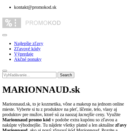
kontakt@promokod.sk
Najlepšie zľavy
Zľavové kódy
Výpredaje
Akčné ponuky
Search
MARIONNAUD.sk
Marionnaud.sk, to je kozmetika, vône a makeup na jednom online
mieste. Vyberte si tu z produktov na pleť, líčenie, telo, vlasy aj
produktov pre mužov, ktoré sú za naozaj
lacnejšie
ceny. Využite
Marionnaud promo kód
v podobe extra kupónu so zľavou a
nakúpte výhodnejšie. Tu nájdete všetky platné a len aktuálne
zľavy
Marionnaud
, ako aj nový
zľavový kód Marionnaud
. Pozrite a