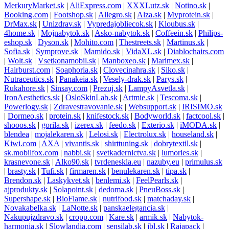
MerkuryMarket.sk
|
AliExpress.com
|
XXXLutz.sk
|
Notino.sk
|
Booking.com
|
Footshop.sk
|
Allegro.sk
|
Alza.sk
|
Myprotein.sk
|
DrMax.sk
|
Unizdrav.sk
|
Vypredajobliecok.sk
|
Kloubus.sk
|
4home.sk
|
Mojnabytok.sk
|
Asko-nabytok.sk
|
Coffeein.sk
|
Philips-
eshop.sk
|
Dyson.sk
|
Mohito.com
|
Thestreets.sk
|
Martinus.sk
|
Sofia.sk
|
Symprove.sk
|
Mamido.sk
|
VidaXL.sk
|
Diablochairs.com
|
Wolt.sk
|
Vsetkonamobil.sk
|
Manboxeo.sk
|
Marimex.sk
|
Hairburst.com
|
Soaphoria.sk
|
Clovecinahra.sk
|
Siko.sk
|
Nutraceutics.sk
|
Panakeia.sk
|
Vesely-drak.sk
|
Parys.sk
|
Rukahore.sk
|
Sinsay.com
|
Prezuj.sk
|
LampyAsvetla.sk
|
IronAesthetics.sk
|
OsloSkinLab.sk
|
Artmie.sk
|
Tescoma.sk
|
Powerlogy.sk
|
Zdravestravovanie.sk
|
Websupport.sk
|
IRISIMO.sk
|
Dormeo.sk
|
protein.sk
|
knifestock.sk
|
Bodyworld.sk
|
factcool.sk
|
shooos.sk
|
gorila.sk
|
izerex.sk
|
feedo.sk
|
Exterio.sk
|
iMODA.sk
|
blendea
|
mojalekaren.sk
|
Lelosi.sk
|
Electrolux.sk
|
houseland.sk
|
Kiwi.com
|
AXA
|
vivantis.sk
|
shirttuning.sk
|
dobrytextil.sk
|
sk.mobilfox.com
|
nabbi.sk
|
svetkadernictva.sk
|
lumories.sk
|
krasnevone.sk
|
Alko90.sk
|
tvrdeneskla.eu
|
nazuby.eu
|
primulus.sk
|
brasty.sk
|
Tufi.sk
|
firmaren.sk
|
benulekaren.sk
|
tipa.sk
|
Brendon.sk
|
Laskykvet.sk
|
benlemi.sk
|
FeelPearls.sk
|
ajprodukty.sk
|
Solapoint.sk
|
dedoma.sk
|
PneuBoss.sk
|
Supershape.sk
|
BioFlame.sk
|
nutrifood.sk
|
matchaday.sk
|
Novakabelka.sk
|
LaNotte.sk
|
panskaelegancia.sk
|
Nakupujzdravo.sk
|
cropp.com
|
Kare.sk
|
armik.sk
|
Nabytok-
harmonia.sk
|
Slowlandia.com
|
sensilab.sk
|
jbl.sk
|
Rajapack
|