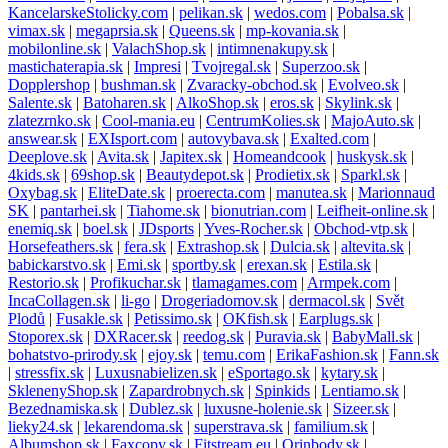
KancelarskeStolicky.com
|
pelikan.sk
|
wedos.com
|
Pobalsa.sk
|
vimax.sk
|
megaprsia.sk
|
Queens.sk
|
mp-kovania.sk
|
mobilonline.sk
|
ValachShop.sk
|
intimnenakupy.sk
|
mastichaterapia.sk
|
Impresi
|
Tvojregal.sk
|
Superzoo.sk
|
Dopplershop
|
bushman.sk
|
Zvaracky-obchod.sk
|
Evolveo.sk
|
Salente.sk
|
Batoharen.sk
|
AlkoShop.sk
|
eros.sk
|
Skylink.sk
|
zlatezrnko.sk
|
Cool-mania.eu
|
CentrumKolies.sk
|
MajoAuto.sk
|
answear.sk
|
EXIsport.com
|
autovybava.sk
|
Exalted.com
|
Deeplove.sk
|
Avita.sk
|
Japitex.sk
|
Homeandcook
|
huskysk.sk
|
4kids.sk
|
69shop.sk
|
Beautydepot.sk
|
Prodietix.sk
|
Sparkl.sk
|
Oxybag.sk
|
EliteDate.sk
|
proerecta.com
|
manutea.sk
|
Marionnaud
SK
|
pantarhei.sk
|
Tiahome.sk
|
bionutrian.com
|
Leifheit-online.sk
|
enemiq.sk
|
boel.sk
|
JDsports
|
Yves-Rocher.sk
|
Obchod-vtp.sk
|
Horsefeathers.sk
|
fera.sk
|
Extrashop.sk
|
Dulcia.sk
|
altevita.sk
|
babickarstvo.sk
|
Emi.sk
|
sportby.sk
|
erexan.sk
|
Estila.sk
|
Restorio.sk
|
Profikuchar.sk
|
tlamagames.com
|
Armpek.com
|
IncaCollagen.sk
|
li-go
|
Drogeriadomov.sk
|
dermacol.sk
|
Svět
Plodů
|
Fusakle.sk
|
Petissimo.sk
|
OKfish.sk
|
Earplugs.sk
|
Stoporex.sk
|
DXRacer.sk
|
reedog.sk
|
Puravia.sk
|
BabyMall.sk
|
bohatstvo-prirody.sk
|
ejoy.sk
|
temu.com
|
ErikaFashion.sk
|
Fann.sk
|
stressfix.sk
|
Luxusnabielizen.sk
|
eSportago.sk
|
kytary.sk
|
SklenenyShop.sk
|
Zapardrobnych.sk
|
Spinkids
|
Lentiamo.sk
|
Bezednamiska.sk
|
Dublez.sk
|
luxusne-holenie.sk
|
Sizeer.sk
|
lieky24.sk
|
lekarendoma.sk
|
superstrava.sk
|
familium.sk
|
Albumshop.sk
|
Faxcopy.sk
|
Fitstream.eu
|
Orinbody.sk
|