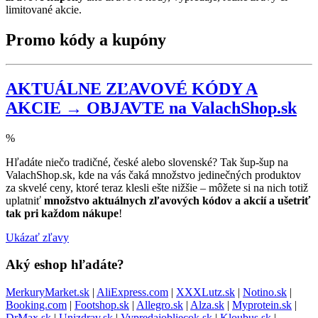
limitované akcie.
Promo kódy a kupóny
AKTUÁLNE ZĽAVOVÉ KÓDY A
AKCIE → OBJAVTE na ValachShop.sk
%
Hľadáte niečo tradičné, české alebo slovenské? Tak šup-šup na
ValachShop.sk, kde na vás čaká množstvo jedinečných produktov
za skvelé ceny, ktoré teraz klesli ešte nižšie – môžete si na nich totiž
uplatniť
množstvo aktuálnych zľavových kódov a akcií a ušetriť
tak pri každom nákupe
!
Ukázať zľavy
Aký eshop hľadáte?
MerkuryMarket.sk
|
AliExpress.com
|
XXXLutz.sk
|
Notino.sk
|
Booking.com
|
Footshop.sk
|
Allegro.sk
|
Alza.sk
|
Myprotein.sk
|
DrMax.sk
|
Unizdrav.sk
|
Vypredajobliecok.sk
|
Kloubus.sk
|