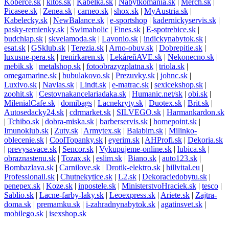
Koberce.sk
|
kitos.sk
|
Kabelka.sk
|
Nabytkomania.sk
|
Merch.sk
|
Picasee.sk
|
Zenea.sk
|
carneo.sk
|
shox.sk
|
MyAustria.sk
|
Kabelecky.sk
|
NewBalance.sk
|
e-sportshop
|
kadernickyservis.sk
|
pasky-remienky.sk
|
Swimaholic
|
Fines.sk
|
E-spotrebice.sk
|
budchlap.sk
|
skvelamoda.sk
|
Lavonio.sk
|
indickynabytok.sk
|
esat.sk
|
GSklub.sk
|
Terezia.sk
|
Arno-obuv.sk
|
Dobrepitie.sk
|
luxusne-pera.sk
|
trenirkaren.sk
|
LekáreňAVE.sk
|
Nekonecno.sk
|
mebik.sk
|
metalshop.sk
|
fotoobrazyzplatna.sk
|
triola.sk
|
omegamarine.sk
|
bubulakovo.sk
|
Prezuvky.sk
|
johnc.sk
|
Luxivo.sk
|
Navlas.sk
|
Lindt.sk
|
e-matrac.sk
|
sexicekshop.sk
|
zoohit.sk
|
Cestovnakancelariadaka.sk
|
Humanic.net/sk
|
obi.sk
|
MilenialCafe.sk
|
domibags
|
Lacnekryty.sk
|
Duotex.sk
|
Brit.sk
|
Autosedacky24.sk
|
cdrmarket.sk
|
SILVEGO.sk
|
Harmankardon.sk
|
Tchibo.sk
|
dobra-miska.sk
|
barberservis.sk
|
homepoint.sk
|
Imunoklub.sk
|
Zuty.sk
|
Armytex.sk
|
Balabim.sk
|
Milinko-
oblecenie.sk
|
CoolTopanky.sk
|
eyerim.sk
|
AHProfi.sk
|
Dekoria.sk
|
prevysavace.sk
|
Sencor.sk
|
Vykupujeme-online.sk
|
lubica.sk
|
obraznastenu.sk
|
Tozax.sk
|
eslim.sk
|
Biano.sk
|
auto123.sk
|
Bombazlava.sk
|
Carnilove.sk
|
Drotik-elektro.sk
|
hillvital.eu
|
Professionail.sk
|
Chutnekytice.sk
|
L2.sk
|
Dekoraciedobytu.sk
|
penepex.sk
|
Koze.sk
|
inpostele.sk
|
MinisterstvoHraciek.sk
|
tesco
|
Sablio.sk
|
Lacne-farby-laky.sk
|
Leoexpress.sk
|
Ariete.sk
|
Zajtra-
doma.sk
|
premamku.sk
|
i-zahradnynabytok.sk
|
agatinsvet.sk
|
mobilego.sk
|
isexshop.sk