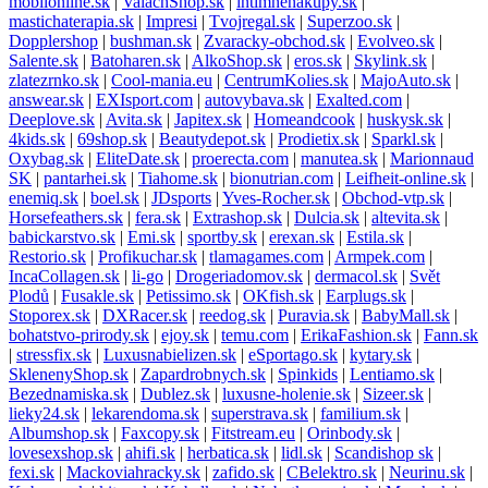
mobilonline.sk
|
ValachShop.sk
|
intimnenakupy.sk
|
mastichaterapia.sk
|
Impresi
|
Tvojregal.sk
|
Superzoo.sk
|
Dopplershop
|
bushman.sk
|
Zvaracky-obchod.sk
|
Evolveo.sk
|
Salente.sk
|
Batoharen.sk
|
AlkoShop.sk
|
eros.sk
|
Skylink.sk
|
zlatezrnko.sk
|
Cool-mania.eu
|
CentrumKolies.sk
|
MajoAuto.sk
|
answear.sk
|
EXIsport.com
|
autovybava.sk
|
Exalted.com
|
Deeplove.sk
|
Avita.sk
|
Japitex.sk
|
Homeandcook
|
huskysk.sk
|
4kids.sk
|
69shop.sk
|
Beautydepot.sk
|
Prodietix.sk
|
Sparkl.sk
|
Oxybag.sk
|
EliteDate.sk
|
proerecta.com
|
manutea.sk
|
Marionnaud
SK
|
pantarhei.sk
|
Tiahome.sk
|
bionutrian.com
|
Leifheit-online.sk
|
enemiq.sk
|
boel.sk
|
JDsports
|
Yves-Rocher.sk
|
Obchod-vtp.sk
|
Horsefeathers.sk
|
fera.sk
|
Extrashop.sk
|
Dulcia.sk
|
altevita.sk
|
babickarstvo.sk
|
Emi.sk
|
sportby.sk
|
erexan.sk
|
Estila.sk
|
Restorio.sk
|
Profikuchar.sk
|
tlamagames.com
|
Armpek.com
|
IncaCollagen.sk
|
li-go
|
Drogeriadomov.sk
|
dermacol.sk
|
Svět
Plodů
|
Fusakle.sk
|
Petissimo.sk
|
OKfish.sk
|
Earplugs.sk
|
Stoporex.sk
|
DXRacer.sk
|
reedog.sk
|
Puravia.sk
|
BabyMall.sk
|
bohatstvo-prirody.sk
|
ejoy.sk
|
temu.com
|
ErikaFashion.sk
|
Fann.sk
|
stressfix.sk
|
Luxusnabielizen.sk
|
eSportago.sk
|
kytary.sk
|
SklenenyShop.sk
|
Zapardrobnych.sk
|
Spinkids
|
Lentiamo.sk
|
Bezednamiska.sk
|
Dublez.sk
|
luxusne-holenie.sk
|
Sizeer.sk
|
lieky24.sk
|
lekarendoma.sk
|
superstrava.sk
|
familium.sk
|
Albumshop.sk
|
Faxcopy.sk
|
Fitstream.eu
|
Orinbody.sk
|
lovesexshop.sk
|
ahifi.sk
|
herbatica.sk
|
lidl.sk
|
Scandishop sk
|
fexi.sk
|
Mackoviahracky.sk
|
zafido.sk
|
CBelektro.sk
|
Neurinu.sk
|