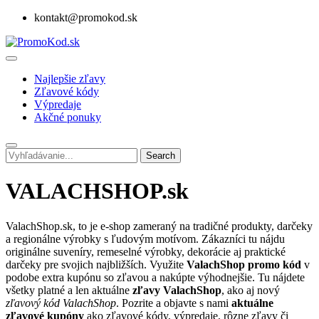
kontakt@promokod.sk
Najlepšie zľavy
Zľavové kódy
Výpredaje
Akčné ponuky
Search
VALACHSHOP.sk
ValachShop.sk, to je e-shop zameraný na tradičné produkty, darčeky
a regionálne výrobky s ľudovým motívom. Zákazníci tu nájdu
originálne suveníry, remeselné výrobky, dekorácie aj praktické
darčeky pre svojich najbližších. Využite
Valach
Shop promo kód
v
podobe extra kupónu so zľavou a nakúpte výhodnejšie. Tu nájdete
všetky platné a len aktuálne
zľavy ValachShop
, ako aj nový
zľavový kód ValachShop
. Pozrite a objavte s nami
aktuálne
zľavové kupóny
ako zľavové kódy, výpredaje, rôzne zľavy či