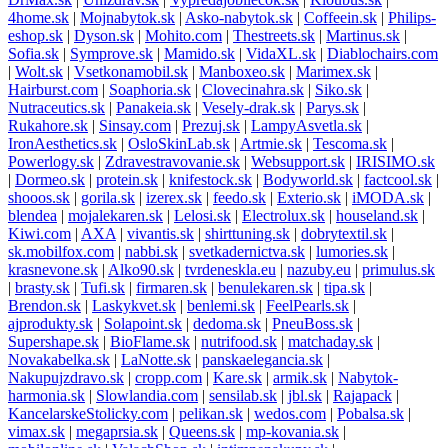
4home.sk
|
Mojnabytok.sk
|
Asko-nabytok.sk
|
Coffeein.sk
|
Philips-
eshop.sk
|
Dyson.sk
|
Mohito.com
|
Thestreets.sk
|
Martinus.sk
|
Sofia.sk
|
Symprove.sk
|
Mamido.sk
|
VidaXL.sk
|
Diablochairs.com
|
Wolt.sk
|
Vsetkonamobil.sk
|
Manboxeo.sk
|
Marimex.sk
|
Hairburst.com
|
Soaphoria.sk
|
Clovecinahra.sk
|
Siko.sk
|
Nutraceutics.sk
|
Panakeia.sk
|
Vesely-drak.sk
|
Parys.sk
|
Rukahore.sk
|
Sinsay.com
|
Prezuj.sk
|
LampyAsvetla.sk
|
IronAesthetics.sk
|
OsloSkinLab.sk
|
Artmie.sk
|
Tescoma.sk
|
Powerlogy.sk
|
Zdravestravovanie.sk
|
Websupport.sk
|
IRISIMO.sk
|
Dormeo.sk
|
protein.sk
|
knifestock.sk
|
Bodyworld.sk
|
factcool.sk
|
shooos.sk
|
gorila.sk
|
izerex.sk
|
feedo.sk
|
Exterio.sk
|
iMODA.sk
|
blendea
|
mojalekaren.sk
|
Lelosi.sk
|
Electrolux.sk
|
houseland.sk
|
Kiwi.com
|
AXA
|
vivantis.sk
|
shirttuning.sk
|
dobrytextil.sk
|
sk.mobilfox.com
|
nabbi.sk
|
svetkadernictva.sk
|
lumories.sk
|
krasnevone.sk
|
Alko90.sk
|
tvrdeneskla.eu
|
nazuby.eu
|
primulus.sk
|
brasty.sk
|
Tufi.sk
|
firmaren.sk
|
benulekaren.sk
|
tipa.sk
|
Brendon.sk
|
Laskykvet.sk
|
benlemi.sk
|
FeelPearls.sk
|
ajprodukty.sk
|
Solapoint.sk
|
dedoma.sk
|
PneuBoss.sk
|
Supershape.sk
|
BioFlame.sk
|
nutrifood.sk
|
matchaday.sk
|
Novakabelka.sk
|
LaNotte.sk
|
panskaelegancia.sk
|
Nakupujzdravo.sk
|
cropp.com
|
Kare.sk
|
armik.sk
|
Nabytok-
harmonia.sk
|
Slowlandia.com
|
sensilab.sk
|
jbl.sk
|
Rajapack
|
KancelarskeStolicky.com
|
pelikan.sk
|
wedos.com
|
Pobalsa.sk
|
vimax.sk
|
megaprsia.sk
|
Queens.sk
|
mp-kovania.sk
|