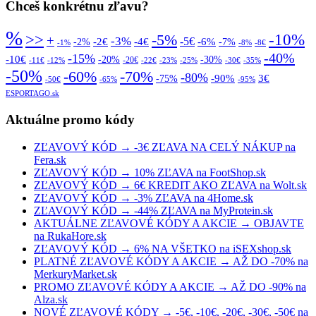
Chceš konkrétnu zľavu?
%
>>
-10%
-5%
+
-3%
-5€
-2€
-4€
-6%
-2%
-7%
-1%
-8%
-8€
-40%
-15%
-10€
-20%
-30%
-20€
-11€
-12%
-22€
-23%
-25%
-30€
-35%
-50%
-70%
-60%
-80%
-90%
3€
-75%
-50€
-65%
-95%
ESPORTAGO.sk
Aktuálne promo kódy
ZĽAVOVÝ KÓD → -3€ ZĽAVA NA CELÝ NÁKUP na
Fera.sk
ZĽAVOVÝ KÓD → 10% ZĽAVA na FootShop.sk
ZĽAVOVÝ KÓD → 6€ KREDIT AKO ZĽAVA na Wolt.sk
ZĽAVOVÝ KÓD → -3% ZĽAVA na 4Home.sk
ZĽAVOVÝ KÓD → -44% ZĽAVA na MyProtein.sk
AKTUÁLNE ZĽAVOVÉ KÓDY A AKCIE → OBJAVTE
na RukaHore.sk
ZĽAVOVÝ KÓD → 6% NA VŠETKO na iSEXshop.sk
PLATNÉ ZĽAVOVÉ KÓDY A AKCIE → AŽ DO -70% na
MerkuryMarket.sk
PROMO ZĽAVOVÉ KÓDY A AKCIE → AŽ DO -90% na
Alza.sk
NOVÉ ZĽAVOVÉ KÓDY → -5€, -10€, -20€, -30€, -50€ na