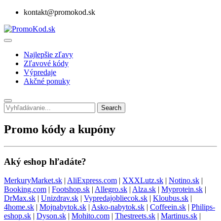
kontakt@promokod.sk
Najlepšie zľavy
Zľavové kódy
Výpredaje
Akčné ponuky
Search
Promo kódy a kupóny
Aký eshop hľadáte?
MerkuryMarket.sk
|
AliExpress.com
|
XXXLutz.sk
|
Notino.sk
|
Booking.com
|
Footshop.sk
|
Allegro.sk
|
Alza.sk
|
Myprotein.sk
|
DrMax.sk
|
Unizdrav.sk
|
Vypredajobliecok.sk
|
Kloubus.sk
|
4home.sk
|
Mojnabytok.sk
|
Asko-nabytok.sk
|
Coffeein.sk
|
Philips-
eshop.sk
|
Dyson.sk
|
Mohito.com
|
Thestreets.sk
|
Martinus.sk
|