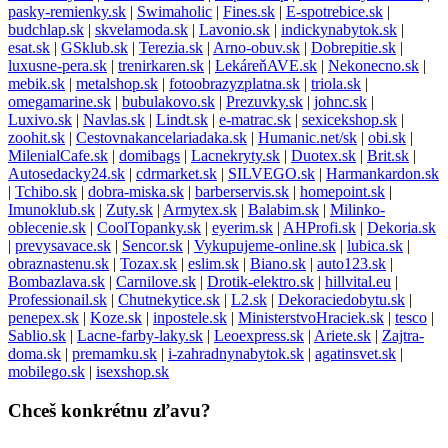
pasky-remienky.sk
|
Swimaholic
|
Fines.sk
|
E-spotrebice.sk
|
budchlap.sk
|
skvelamoda.sk
|
Lavonio.sk
|
indickynabytok.sk
|
esat.sk
|
GSklub.sk
|
Terezia.sk
|
Arno-obuv.sk
|
Dobrepitie.sk
|
luxusne-pera.sk
|
trenirkaren.sk
|
LekáreňAVE.sk
|
Nekonecno.sk
|
mebik.sk
|
metalshop.sk
|
fotoobrazyzplatna.sk
|
triola.sk
|
omegamarine.sk
|
bubulakovo.sk
|
Prezuvky.sk
|
johnc.sk
|
Luxivo.sk
|
Navlas.sk
|
Lindt.sk
|
e-matrac.sk
|
sexicekshop.sk
|
zoohit.sk
|
Cestovnakancelariadaka.sk
|
Humanic.net/sk
|
obi.sk
|
MilenialCafe.sk
|
domibags
|
Lacnekryty.sk
|
Duotex.sk
|
Brit.sk
|
Autosedacky24.sk
|
cdrmarket.sk
|
SILVEGO.sk
|
Harmankardon.sk
|
Tchibo.sk
|
dobra-miska.sk
|
barberservis.sk
|
homepoint.sk
|
Imunoklub.sk
|
Zuty.sk
|
Armytex.sk
|
Balabim.sk
|
Milinko-
oblecenie.sk
|
CoolTopanky.sk
|
eyerim.sk
|
AHProfi.sk
|
Dekoria.sk
|
prevysavace.sk
|
Sencor.sk
|
Vykupujeme-online.sk
|
lubica.sk
|
obraznastenu.sk
|
Tozax.sk
|
eslim.sk
|
Biano.sk
|
auto123.sk
|
Bombazlava.sk
|
Carnilove.sk
|
Drotik-elektro.sk
|
hillvital.eu
|
Professionail.sk
|
Chutnekytice.sk
|
L2.sk
|
Dekoraciedobytu.sk
|
penepex.sk
|
Koze.sk
|
inpostele.sk
|
MinisterstvoHraciek.sk
|
tesco
|
Sablio.sk
|
Lacne-farby-laky.sk
|
Leoexpress.sk
|
Ariete.sk
|
Zajtra-
doma.sk
|
premamku.sk
|
i-zahradnynabytok.sk
|
agatinsvet.sk
|
mobilego.sk
|
isexshop.sk
Chceš konkrétnu zľavu?