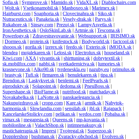
Sofia.sk
|
Symprove.sk
|
Mamido.sk
|
VidaXL.sk
|
Diablochairs.com
|
Wolt.sk
|
Vsetkonamobil.sk
|
Manboxeo.sk
|
Marimex.sk
|
Hairburst.com
|
Soaphoria.sk
|
Clovecinahra.sk
|
Siko.sk
|
Nutraceutics.sk
|
Panakeia.sk
|
Vesely-drak.sk
|
Parys.sk
|
Rukahore.sk
|
Sinsay.com
|
Prezuj.sk
|
LampyAsvetla.sk
|
IronAesthetics.sk
|
OsloSkinLab.sk
|
Artmie.sk
|
Tescoma.sk
|
Powerlogy.sk
|
Zdravestravovanie.sk
|
Websupport.sk
|
IRISIMO.sk
|
Dormeo.sk
|
protein.sk
|
knifestock.sk
|
Bodyworld.sk
|
factcool.sk
|
shooos.sk
|
gorila.sk
|
izerex.sk
|
feedo.sk
|
Exterio.sk
|
iMODA.sk
|
blendea
|
mojalekaren.sk
|
Lelosi.sk
|
Electrolux.sk
|
houseland.sk
|
Kiwi.com
|
AXA
|
vivantis.sk
|
shirttuning.sk
|
dobrytextil.sk
|
sk.mobilfox.com
|
nabbi.sk
|
svetkadernictva.sk
|
lumories.sk
|
krasnevone.sk
|
Alko90.sk
|
tvrdeneskla.eu
|
nazuby.eu
|
primulus.sk
|
brasty.sk
|
Tufi.sk
|
firmaren.sk
|
benulekaren.sk
|
tipa.sk
|
Brendon.sk
|
Laskykvet.sk
|
benlemi.sk
|
FeelPearls.sk
|
ajprodukty.sk
|
Solapoint.sk
|
dedoma.sk
|
PneuBoss.sk
|
Supershape.sk
|
BioFlame.sk
|
nutrifood.sk
|
matchaday.sk
|
Novakabelka.sk
|
LaNotte.sk
|
panskaelegancia.sk
|
Nakupujzdravo.sk
|
cropp.com
|
Kare.sk
|
armik.sk
|
Nabytok-
harmonia.sk
|
Slowlandia.com
|
sensilab.sk
|
jbl.sk
|
Rajapack
|
KancelarskeStolicky.com
|
pelikan.sk
|
wedos.com
|
Pobalsa.sk
|
vimax.sk
|
megaprsia.sk
|
Queens.sk
|
mp-kovania.sk
|
mobilonline.sk
|
ValachShop.sk
|
intimnenakupy.sk
|
mastichaterapia.sk
|
Impresi
|
Tvojregal.sk
|
Superzoo.sk
|
Dopplershop
|
bushman.sk
|
Zvaracky-obchod.sk
|
Evolveo.sk
|