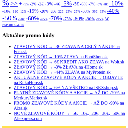
%
>>
-10%
-5%
+
-3%
-5€
-2€
-4€
-6%
-2%
-7%
-1%
-8%
-8€
-40%
-15%
-10€
-20%
-30%
-20€
-11€
-12%
-22€
-23%
-25%
-30€
-35%
-50%
-70%
-60%
-80%
-90%
3€
-75%
-50€
-65%
-95%
ESPORTAGO.sk
Aktuálne promo kódy
ZĽAVOVÝ KÓD → -3€ ZĽAVA NA CELÝ NÁKUP na
Fera.sk
ZĽAVOVÝ KÓD → 10% ZĽAVA na FootShop.sk
ZĽAVOVÝ KÓD → 6€ KREDIT AKO ZĽAVA na Wolt.sk
ZĽAVOVÝ KÓD → -3% ZĽAVA na 4Home.sk
ZĽAVOVÝ KÓD → -44% ZĽAVA na MyProtein.sk
AKTUÁLNE ZĽAVOVÉ KÓDY A AKCIE → OBJAVTE
na RukaHore.sk
ZĽAVOVÝ KÓD → 6% NA VŠETKO na iSEXshop.sk
PLATNÉ ZĽAVOVÉ KÓDY A AKCIE → AŽ DO -70% na
MerkuryMarket.sk
PROMO ZĽAVOVÉ KÓDY A AKCIE → AŽ DO -90% na
Alza.sk
NOVÉ ZĽAVOVÉ KÓDY → -5€, -10€, -20€, -30€, -50€ na
Aliexpress.com