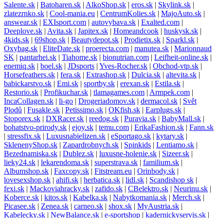
Salente.sk
|
Batoharen.sk
|
AlkoShop.sk
|
eros.sk
|
Skylink.sk
|
zlatezrnko.sk
|
Cool-mania.eu
|
CentrumKolies.sk
|
MajoAuto.sk
|
answear.sk
|
EXIsport.com
|
autovybava.sk
|
Exalted.com
|
Deeplove.sk
|
Avita.sk
|
Japitex.sk
|
Homeandcook
|
huskysk.sk
|
4kids.sk
|
69shop.sk
|
Beautydepot.sk
|
Prodietix.sk
|
Sparkl.sk
|
Oxybag.sk
|
EliteDate.sk
|
proerecta.com
|
manutea.sk
|
Marionnaud
SK
|
pantarhei.sk
|
Tiahome.sk
|
bionutrian.com
|
Leifheit-online.sk
|
enemiq.sk
|
boel.sk
|
JDsports
|
Yves-Rocher.sk
|
Obchod-vtp.sk
|
Horsefeathers.sk
|
fera.sk
|
Extrashop.sk
|
Dulcia.sk
|
altevita.sk
|
babickarstvo.sk
|
Emi.sk
|
sportby.sk
|
erexan.sk
|
Estila.sk
|
Restorio.sk
|
Profikuchar.sk
|
tlamagames.com
|
Armpek.com
|
IncaCollagen.sk
|
li-go
|
Drogeriadomov.sk
|
dermacol.sk
|
Svět
Plodů
|
Fusakle.sk
|
Petissimo.sk
|
OKfish.sk
|
Earplugs.sk
|
Stoporex.sk
|
DXRacer.sk
|
reedog.sk
|
Puravia.sk
|
BabyMall.sk
|
bohatstvo-prirody.sk
|
ejoy.sk
|
temu.com
|
ErikaFashion.sk
|
Fann.sk
|
stressfix.sk
|
Luxusnabielizen.sk
|
eSportago.sk
|
kytary.sk
|
SklenenyShop.sk
|
Zapardrobnych.sk
|
Spinkids
|
Lentiamo.sk
|
Bezednamiska.sk
|
Dublez.sk
|
luxusne-holenie.sk
|
Sizeer.sk
|
lieky24.sk
|
lekarendoma.sk
|
superstrava.sk
|
familium.sk
|
Albumshop.sk
|
Faxcopy.sk
|
Fitstream.eu
|
Orinbody.sk
|
lovesexshop.sk
|
ahifi.sk
|
herbatica.sk
|
lidl.sk
|
Scandishop sk
|
fexi.sk
|
Mackoviahracky.sk
|
zafido.sk
|
CBelektro.sk
|
Neurinu.sk
|
Koberce.sk
|
kitos.sk
|
Kabelka.sk
|
Nabytkomania.sk
|
Merch.sk
|
Picasee.sk
|
Zenea.sk
|
carneo.sk
|
shox.sk
|
MyAustria.sk
|
Kabelecky.sk
|
NewBalance.sk
|
e-sportshop
|
kadernickyservis.sk
|