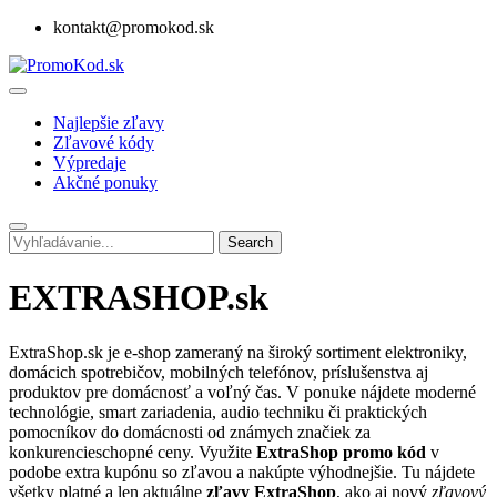
kontakt@promokod.sk
Najlepšie zľavy
Zľavové kódy
Výpredaje
Akčné ponuky
Search
EXTRASHOP.sk
ExtraShop.sk je e-shop zameraný na široký sortiment elektroniky,
domácich spotrebičov, mobilných telefónov, príslušenstva aj
produktov pre domácnosť a voľný čas. V ponuke nájdete moderné
technológie, smart zariadenia, audio techniku či praktických
pomocníkov do domácnosti od známych značiek za
konkurencieschopné ceny. Využite
ExtraShop promo kód
v
podobe extra kupónu so zľavou a nakúpte výhodnejšie. Tu nájdete
všetky platné a len aktuálne
zľavy ExtraShop
, ako aj nový
zľavový