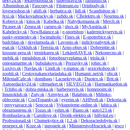
lieky24.sk
|
lekarendoma.sk
|
superstrava.sk
|
familium.sk
|
Albumshop.sk
|
Faxcopy.sk
|
Fitstream.eu
|
Orinbody.sk
|
lovesexshop.sk
|
ahifi.sk
|
herbatica.sk
|
lidl.sk
|
Scandishop sk
|
fexi.sk
|
Mackoviahracky.sk
|
zafido.sk
|
CBelektro.sk
|
Neurinu.sk
|
Koberce.sk
|
kitos.sk
|
Kabelka.sk
|
Nabytkomania.sk
|
Merch.sk
|
Picasee.sk
|
Zenea.sk
|
carneo.sk
|
shox.sk
|
MyAustria.sk
|
Kabelecky.sk
|
NewBalance.sk
|
e-sportshop
|
kadernickyservis.sk
|
pasky-remienky.sk
|
Swimaholic
|
Fines.sk
|
E-spotrebice.sk
|
budchlap.sk
|
skvelamoda.sk
|
Lavonio.sk
|
indickynabytok.sk
|
esat.sk
|
GSklub.sk
|
Terezia.sk
|
Arno-obuv.sk
|
Dobrepitie.sk
|
luxusne-pera.sk
|
trenirkaren.sk
|
LekáreňAVE.sk
|
Nekonecno.sk
|
mebik.sk
|
metalshop.sk
|
fotoobrazyzplatna.sk
|
triola.sk
|
omegamarine.sk
|
bubulakovo.sk
|
Prezuvky.sk
|
johnc.sk
|
Luxivo.sk
|
Navlas.sk
|
Lindt.sk
|
e-matrac.sk
|
sexicekshop.sk
|
zoohit.sk
|
Cestovnakancelariadaka.sk
|
Humanic.net/sk
|
obi.sk
|
MilenialCafe.sk
|
domibags
|
Lacnekryty.sk
|
Duotex.sk
|
Brit.sk
|
Autosedacky24.sk
|
cdrmarket.sk
|
SILVEGO.sk
|
Harmankardon.sk
|
Tchibo.sk
|
dobra-miska.sk
|
barberservis.sk
|
homepoint.sk
|
Imunoklub.sk
|
Zuty.sk
|
Armytex.sk
|
Balabim.sk
|
Milinko-
oblecenie.sk
|
CoolTopanky.sk
|
eyerim.sk
|
AHProfi.sk
|
Dekoria.sk
|
prevysavace.sk
|
Sencor.sk
|
Vykupujeme-online.sk
|
lubica.sk
|
obraznastenu.sk
|
Tozax.sk
|
eslim.sk
|
Biano.sk
|
auto123.sk
|
Bombazlava.sk
|
Carnilove.sk
|
Drotik-elektro.sk
|
hillvital.eu
|
Professionail.sk
|
Chutnekytice.sk
|
L2.sk
|
Dekoraciedobytu.sk
|
penepex.sk
|
Koze.sk
|
inpostele.sk
|
MinisterstvoHraciek.sk
|
tesco
|