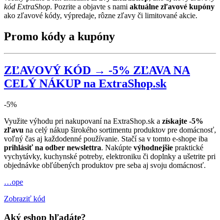
kód ExtraShop
. Pozrite a objavte s nami
aktuálne zľavové kupóny
ako zľavové kódy, výpredaje, rôzne zľavy či limitované akcie.
Promo kódy a kupóny
ZĽAVOVÝ KÓD → -5% ZĽAVA NA
CELÝ NÁKUP na ExtraShop.sk
-5%
Využite výhodu pri nakupovaní na ExtraShop.sk a
získajte -5%
zľavu
na celý nákup širokého sortimentu produktov pre domácnosť,
voľný čas aj každodenné používanie. Stačí sa v tomto e-shope iba
prihlásiť na odber newslettra
. Nakúpte
výhodnejšie
praktické
vychytávky, kuchynské potreby, elektroniku či doplnky a ušetrite pri
objednávke obľúbených produktov pre seba aj svoju domácnosť.
…ope
Zobraziť kód
Aký eshop hľadáte?