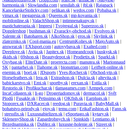
harmonia.sk
|
Slowlandia.com
|
sensilab.sk
|
jbl.sk
|
Rajapack
|
KancelarskeStolicky.com
|
pelikan.sk
|
wedos.com
|
Pobalsa.sk
|
vimax.sk
|
megaprsia.sk
|
Queens.sk
|
mp-kovania.sk
|
mobilonline.sk
|
ValachShop.sk
|
intimnenakupy.sk
|
mastichaterapia.sk
|
Impresi
|
Tvojregal.sk
|
Superzoo.sk
|
Dopplershop
|
bushman.sk
|
Zvaracky-obchod.sk
|
Evolveo.sk
|
Salente.sk
|
Batoharen.sk
|
AlkoShop.sk
|
eros.sk
|
Skylink.sk
|
zlatezrnko.sk
|
Cool-mania.eu
|
CentrumKolies.sk
|
MajoAuto.sk
|
answear.sk
|
EXIsport.com
|
autovybava.sk
|
Exalted.com
|
Deeplove.sk
|
Avita.sk
|
Japitex.sk
|
Homeandcook
|
huskysk.sk
|
4kids.sk
|
69shop.sk
|
Beautydepot.sk
|
Prodietix.sk
|
Sparkl.sk
|
Oxybag.sk
|
EliteDate.sk
|
proerecta.com
|
manutea.sk
|
Marionnaud
SK
|
pantarhei.sk
|
Tiahome.sk
|
bionutrian.com
|
Leifheit-online.sk
|
enemiq.sk
|
boel.sk
|
JDsports
|
Yves-Rocher.sk
|
Obchod-vtp.sk
|
Horsefeathers.sk
|
fera.sk
|
Extrashop.sk
|
Dulcia.sk
|
altevita.sk
|
babickarstvo.sk
|
Emi.sk
|
sportby.sk
|
erexan.sk
|
Estila.sk
|
Restorio.sk
|
Profikuchar.sk
|
tlamagames.com
|
Armpek.com
|
IncaCollagen.sk
|
li-go
|
Drogeriadomov.sk
|
dermacol.sk
|
Svět
Plodů
|
Fusakle.sk
|
Petissimo.sk
|
OKfish.sk
|
Earplugs.sk
|
Stoporex.sk
|
DXRacer.sk
|
reedog.sk
|
Puravia.sk
|
BabyMall.sk
|
bohatstvo-prirody.sk
|
ejoy.sk
|
temu.com
|
ErikaFashion.sk
|
Fann.sk
|
stressfix.sk
|
Luxusnabielizen.sk
|
eSportago.sk
|
kytary.sk
|
SklenenyShop.sk
|
Zapardrobnych.sk
|
Spinkids
|
Lentiamo.sk
|
Bezednamiska.sk
|
Dublez.sk
|
luxusne-holenie.sk
|
Sizeer.sk
|