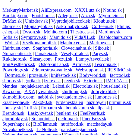
MerkuryMarket.sk
|
AliExpress.com
|
XXXLutz.sk
|
Notino.sk
|
Booking.com
|
Footshop.sk
|
Allegro.sk
|
Alza.sk
|
Myprotein.sk
|
DrMax.sk
|
Unizdrav.sk
|
Vypredajobliecok.sk
|
Kloubus.sk
|
4home.sk
|
Mojnabytok.sk
|
Asko-nabytok.sk
|
Coffeein.sk
|
Philips-
eshop.sk
|
Dyson.sk
|
Mohito.com
|
Thestreets.sk
|
Martinus.sk
|
Sofia.sk
|
Symprove.sk
|
Mamido.sk
|
VidaXL.sk
|
Diablochairs.com
|
Wolt.sk
|
Vsetkonamobil.sk
|
Manboxeo.sk
|
Marimex.sk
|
Hairburst.com
|
Soaphoria.sk
|
Clovecinahra.sk
|
Siko.sk
|
Nutraceutics.sk
|
Panakeia.sk
|
Vesely-drak.sk
|
Parys.sk
|
Rukahore.sk
|
Sinsay.com
|
Prezuj.sk
|
LampyAsvetla.sk
|
IronAesthetics.sk
|
OsloSkinLab.sk
|
Artmie.sk
|
Tescoma.sk
|
Powerlogy.sk
|
Zdravestravovanie.sk
|
Websupport.sk
|
IRISIMO.sk
|
Dormeo.sk
|
protein.sk
|
knifestock.sk
|
Bodyworld.sk
|
factcool.sk
|
shooos.sk
|
gorila.sk
|
izerex.sk
|
feedo.sk
|
Exterio.sk
|
iMODA.sk
|
blendea
|
mojalekaren.sk
|
Lelosi.sk
|
Electrolux.sk
|
houseland.sk
|
Kiwi.com
|
AXA
|
vivantis.sk
|
shirttuning.sk
|
dobrytextil.sk
|
sk.mobilfox.com
|
nabbi.sk
|
svetkadernictva.sk
|
lumories.sk
|
krasnevone.sk
|
Alko90.sk
|
tvrdeneskla.eu
|
nazuby.eu
|
primulus.sk
|
brasty.sk
|
Tufi.sk
|
firmaren.sk
|
benulekaren.sk
|
tipa.sk
|
Brendon.sk
|
Laskykvet.sk
|
benlemi.sk
|
FeelPearls.sk
|
ajprodukty.sk
|
Solapoint.sk
|
dedoma.sk
|
PneuBoss.sk
|
Supershape.sk
|
BioFlame.sk
|
nutrifood.sk
|
matchaday.sk
|
Novakabelka.sk
|
LaNotte.sk
|
panskaelegancia.sk
|
Nakupujzdravo.sk
|
cropp.com
|
Kare.sk
|
armik.sk
|
Nabytok-