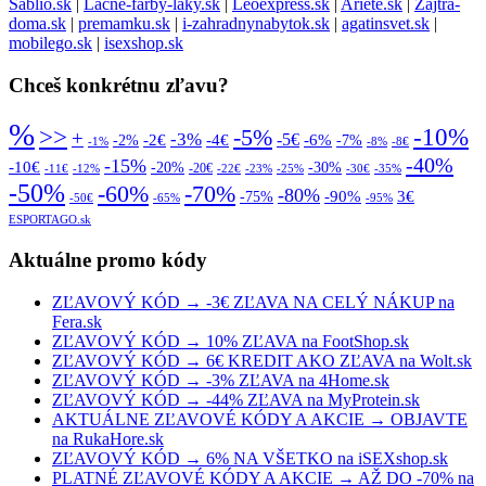
Sablio.sk
|
Lacne-farby-laky.sk
|
Leoexpress.sk
|
Ariete.sk
|
Zajtra-
doma.sk
|
premamku.sk
|
i-zahradnynabytok.sk
|
agatinsvet.sk
|
mobilego.sk
|
isexshop.sk
Chceš konkrétnu zľavu?
%
>>
-10%
-5%
+
-3%
-5€
-2€
-4€
-6%
-2%
-7%
-1%
-8%
-8€
-40%
-15%
-10€
-20%
-30%
-20€
-11€
-12%
-22€
-23%
-25%
-30€
-35%
-50%
-70%
-60%
-80%
-90%
3€
-75%
-50€
-65%
-95%
ESPORTAGO.sk
Aktuálne promo kódy
ZĽAVOVÝ KÓD → -3€ ZĽAVA NA CELÝ NÁKUP na
Fera.sk
ZĽAVOVÝ KÓD → 10% ZĽAVA na FootShop.sk
ZĽAVOVÝ KÓD → 6€ KREDIT AKO ZĽAVA na Wolt.sk
ZĽAVOVÝ KÓD → -3% ZĽAVA na 4Home.sk
ZĽAVOVÝ KÓD → -44% ZĽAVA na MyProtein.sk
AKTUÁLNE ZĽAVOVÉ KÓDY A AKCIE → OBJAVTE
na RukaHore.sk
ZĽAVOVÝ KÓD → 6% NA VŠETKO na iSEXshop.sk
PLATNÉ ZĽAVOVÉ KÓDY A AKCIE → AŽ DO -70% na