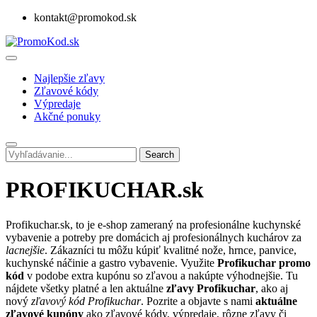
kontakt@promokod.sk
Najlepšie zľavy
Zľavové kódy
Výpredaje
Akčné ponuky
Search
PROFIKUCHAR.sk
Profikuchar.sk, to je e-shop zameraný na profesionálne kuchynské
vybavenie a potreby pre domácich aj profesionálnych kuchárov za
lacnejšie
. Zákazníci tu môžu kúpiť kvalitné nože, hrnce, panvice,
kuchynské náčinie a gastro vybavenie. Využite
Profikuchar promo
kód
v podobe extra kupónu so zľavou a nakúpte výhodnejšie. Tu
nájdete všetky platné a len aktuálne
zľavy Profikuchar
, ako aj
nový
zľavový kód Profikuchar
. Pozrite a objavte s nami
aktuálne
zľavové kupóny
ako zľavové kódy, výpredaje, rôzne zľavy či