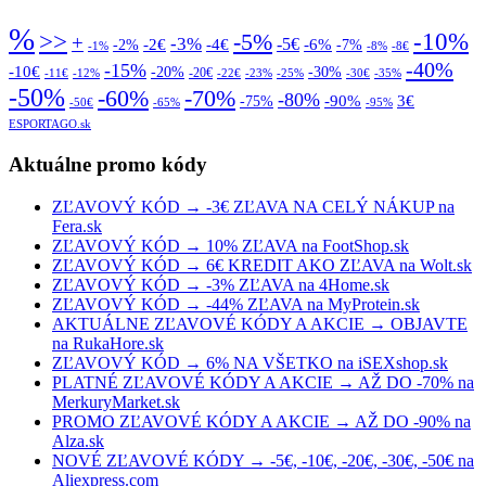
%
>>
-10%
-5%
+
-3%
-5€
-2€
-4€
-6%
-2%
-7%
-1%
-8%
-8€
-40%
-15%
-10€
-20%
-30%
-20€
-11€
-12%
-22€
-23%
-25%
-30€
-35%
-50%
-70%
-60%
-80%
-90%
3€
-75%
-50€
-65%
-95%
ESPORTAGO.sk
Aktuálne promo kódy
ZĽAVOVÝ KÓD → -3€ ZĽAVA NA CELÝ NÁKUP na
Fera.sk
ZĽAVOVÝ KÓD → 10% ZĽAVA na FootShop.sk
ZĽAVOVÝ KÓD → 6€ KREDIT AKO ZĽAVA na Wolt.sk
ZĽAVOVÝ KÓD → -3% ZĽAVA na 4Home.sk
ZĽAVOVÝ KÓD → -44% ZĽAVA na MyProtein.sk
AKTUÁLNE ZĽAVOVÉ KÓDY A AKCIE → OBJAVTE
na RukaHore.sk
ZĽAVOVÝ KÓD → 6% NA VŠETKO na iSEXshop.sk
PLATNÉ ZĽAVOVÉ KÓDY A AKCIE → AŽ DO -70% na
MerkuryMarket.sk
PROMO ZĽAVOVÉ KÓDY A AKCIE → AŽ DO -90% na
Alza.sk
NOVÉ ZĽAVOVÉ KÓDY → -5€, -10€, -20€, -30€, -50€ na
Aliexpress.com