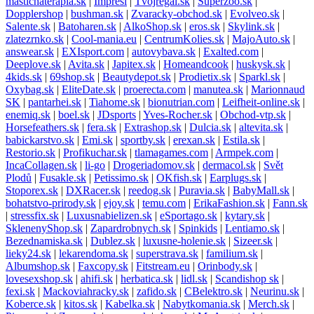
mastichaterapia.sk
|
Impresi
|
Tvojregal.sk
|
Superzoo.sk
|
Dopplershop
|
bushman.sk
|
Zvaracky-obchod.sk
|
Evolveo.sk
|
Salente.sk
|
Batoharen.sk
|
AlkoShop.sk
|
eros.sk
|
Skylink.sk
|
zlatezrnko.sk
|
Cool-mania.eu
|
CentrumKolies.sk
|
MajoAuto.sk
|
answear.sk
|
EXIsport.com
|
autovybava.sk
|
Exalted.com
|
Deeplove.sk
|
Avita.sk
|
Japitex.sk
|
Homeandcook
|
huskysk.sk
|
4kids.sk
|
69shop.sk
|
Beautydepot.sk
|
Prodietix.sk
|
Sparkl.sk
|
Oxybag.sk
|
EliteDate.sk
|
proerecta.com
|
manutea.sk
|
Marionnaud
SK
|
pantarhei.sk
|
Tiahome.sk
|
bionutrian.com
|
Leifheit-online.sk
|
enemiq.sk
|
boel.sk
|
JDsports
|
Yves-Rocher.sk
|
Obchod-vtp.sk
|
Horsefeathers.sk
|
fera.sk
|
Extrashop.sk
|
Dulcia.sk
|
altevita.sk
|
babickarstvo.sk
|
Emi.sk
|
sportby.sk
|
erexan.sk
|
Estila.sk
|
Restorio.sk
|
Profikuchar.sk
|
tlamagames.com
|
Armpek.com
|
IncaCollagen.sk
|
li-go
|
Drogeriadomov.sk
|
dermacol.sk
|
Svět
Plodů
|
Fusakle.sk
|
Petissimo.sk
|
OKfish.sk
|
Earplugs.sk
|
Stoporex.sk
|
DXRacer.sk
|
reedog.sk
|
Puravia.sk
|
BabyMall.sk
|
bohatstvo-prirody.sk
|
ejoy.sk
|
temu.com
|
ErikaFashion.sk
|
Fann.sk
|
stressfix.sk
|
Luxusnabielizen.sk
|
eSportago.sk
|
kytary.sk
|
SklenenyShop.sk
|
Zapardrobnych.sk
|
Spinkids
|
Lentiamo.sk
|
Bezednamiska.sk
|
Dublez.sk
|
luxusne-holenie.sk
|
Sizeer.sk
|
lieky24.sk
|
lekarendoma.sk
|
superstrava.sk
|
familium.sk
|
Albumshop.sk
|
Faxcopy.sk
|
Fitstream.eu
|
Orinbody.sk
|
lovesexshop.sk
|
ahifi.sk
|
herbatica.sk
|
lidl.sk
|
Scandishop sk
|
fexi.sk
|
Mackoviahracky.sk
|
zafido.sk
|
CBelektro.sk
|
Neurinu.sk
|
Koberce.sk
|
kitos.sk
|
Kabelka.sk
|
Nabytkomania.sk
|
Merch.sk
|