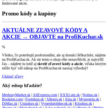
limitované akcie.
Promo kódy a kupóny
AKTUÁLNE ZĽAVOVÉ KÓDY A
AKCIE → OBJAVTE na ProfiKuchar.sk
%
Všetko, čo potrebujú profesionálni, ale aj domáci šéfkuchári, nájdete
na ProfiKuchar.sk. Ak ste tento e-shop ešte nenavštívili, je najvyšší
čas – nájdete tu totiž aj
skvelé zľavové kódy a akcie
, vďaka ktorým
môže byť váš nákup na ProfiKuchar.sk naozaj výhodný!
Ukázať zľavy
Aký eshop hľadáte?
MerkuryMarket.sk
|
AliExpress.com
|
XXXLutz.sk
|
Notino.sk
|
Booking.com
|
Footshop.sk
|
Allegro.sk
|
Alza.sk
|
Myprotein.sk
|
DrMax.sk
|
Unizdrav.sk
|
Vypredajobliecok.sk
|
Kloubus.sk
|
4home.sk
|
Mojnabytok.sk
|
Asko-nabytok.sk
|
Coffeein.sk
|
Philips-