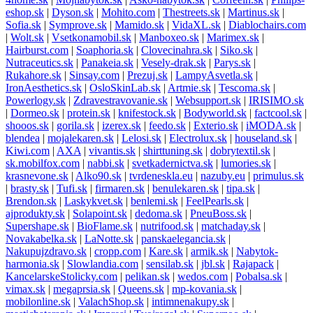
eshop.sk
|
Dyson.sk
|
Mohito.com
|
Thestreets.sk
|
Martinus.sk
|
Sofia.sk
|
Symprove.sk
|
Mamido.sk
|
VidaXL.sk
|
Diablochairs.com
|
Wolt.sk
|
Vsetkonamobil.sk
|
Manboxeo.sk
|
Marimex.sk
|
Hairburst.com
|
Soaphoria.sk
|
Clovecinahra.sk
|
Siko.sk
|
Nutraceutics.sk
|
Panakeia.sk
|
Vesely-drak.sk
|
Parys.sk
|
Rukahore.sk
|
Sinsay.com
|
Prezuj.sk
|
LampyAsvetla.sk
|
IronAesthetics.sk
|
OsloSkinLab.sk
|
Artmie.sk
|
Tescoma.sk
|
Powerlogy.sk
|
Zdravestravovanie.sk
|
Websupport.sk
|
IRISIMO.sk
|
Dormeo.sk
|
protein.sk
|
knifestock.sk
|
Bodyworld.sk
|
factcool.sk
|
shooos.sk
|
gorila.sk
|
izerex.sk
|
feedo.sk
|
Exterio.sk
|
iMODA.sk
|
blendea
|
mojalekaren.sk
|
Lelosi.sk
|
Electrolux.sk
|
houseland.sk
|
Kiwi.com
|
AXA
|
vivantis.sk
|
shirttuning.sk
|
dobrytextil.sk
|
sk.mobilfox.com
|
nabbi.sk
|
svetkadernictva.sk
|
lumories.sk
|
krasnevone.sk
|
Alko90.sk
|
tvrdeneskla.eu
|
nazuby.eu
|
primulus.sk
|
brasty.sk
|
Tufi.sk
|
firmaren.sk
|
benulekaren.sk
|
tipa.sk
|
Brendon.sk
|
Laskykvet.sk
|
benlemi.sk
|
FeelPearls.sk
|
ajprodukty.sk
|
Solapoint.sk
|
dedoma.sk
|
PneuBoss.sk
|
Supershape.sk
|
BioFlame.sk
|
nutrifood.sk
|
matchaday.sk
|
Novakabelka.sk
|
LaNotte.sk
|
panskaelegancia.sk
|
Nakupujzdravo.sk
|
cropp.com
|
Kare.sk
|
armik.sk
|
Nabytok-
harmonia.sk
|
Slowlandia.com
|
sensilab.sk
|
jbl.sk
|
Rajapack
|
KancelarskeStolicky.com
|
pelikan.sk
|
wedos.com
|
Pobalsa.sk
|
vimax.sk
|
megaprsia.sk
|
Queens.sk
|
mp-kovania.sk
|
mobilonline.sk
|
ValachShop.sk
|
intimnenakupy.sk
|