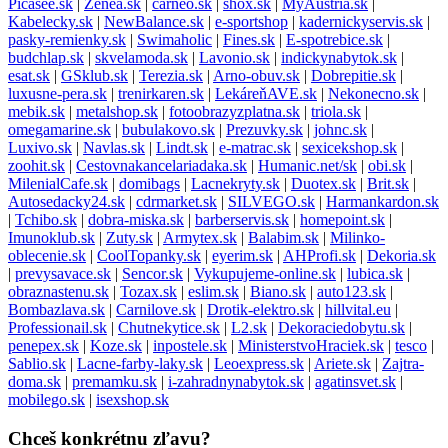
Picasee.sk
|
Zenea.sk
|
carneo.sk
|
shox.sk
|
MyAustria.sk
|
Kabelecky.sk
|
NewBalance.sk
|
e-sportshop
|
kadernickyservis.sk
|
pasky-remienky.sk
|
Swimaholic
|
Fines.sk
|
E-spotrebice.sk
|
budchlap.sk
|
skvelamoda.sk
|
Lavonio.sk
|
indickynabytok.sk
|
esat.sk
|
GSklub.sk
|
Terezia.sk
|
Arno-obuv.sk
|
Dobrepitie.sk
|
luxusne-pera.sk
|
trenirkaren.sk
|
LekáreňAVE.sk
|
Nekonecno.sk
|
mebik.sk
|
metalshop.sk
|
fotoobrazyzplatna.sk
|
triola.sk
|
omegamarine.sk
|
bubulakovo.sk
|
Prezuvky.sk
|
johnc.sk
|
Luxivo.sk
|
Navlas.sk
|
Lindt.sk
|
e-matrac.sk
|
sexicekshop.sk
|
zoohit.sk
|
Cestovnakancelariadaka.sk
|
Humanic.net/sk
|
obi.sk
|
MilenialCafe.sk
|
domibags
|
Lacnekryty.sk
|
Duotex.sk
|
Brit.sk
|
Autosedacky24.sk
|
cdrmarket.sk
|
SILVEGO.sk
|
Harmankardon.sk
|
Tchibo.sk
|
dobra-miska.sk
|
barberservis.sk
|
homepoint.sk
|
Imunoklub.sk
|
Zuty.sk
|
Armytex.sk
|
Balabim.sk
|
Milinko-
oblecenie.sk
|
CoolTopanky.sk
|
eyerim.sk
|
AHProfi.sk
|
Dekoria.sk
|
prevysavace.sk
|
Sencor.sk
|
Vykupujeme-online.sk
|
lubica.sk
|
obraznastenu.sk
|
Tozax.sk
|
eslim.sk
|
Biano.sk
|
auto123.sk
|
Bombazlava.sk
|
Carnilove.sk
|
Drotik-elektro.sk
|
hillvital.eu
|
Professionail.sk
|
Chutnekytice.sk
|
L2.sk
|
Dekoraciedobytu.sk
|
penepex.sk
|
Koze.sk
|
inpostele.sk
|
MinisterstvoHraciek.sk
|
tesco
|
Sablio.sk
|
Lacne-farby-laky.sk
|
Leoexpress.sk
|
Ariete.sk
|
Zajtra-
doma.sk
|
premamku.sk
|
i-zahradnynabytok.sk
|
agatinsvet.sk
|
mobilego.sk
|
isexshop.sk
Chceš konkrétnu zľavu?