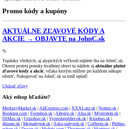
Promo kódy a kupóny
AKTUÁLNE ZĽAVOVÉ KÓDY A
AKCIE → OBJAVTE na JohnC.sk
%
Topánky všetkých, aj atypických veľkostí nájdete iba na JohnC.sk.
Okrem pestrej ponuky kvalitnej obuvi tu nájdete aj
aktuálne platné
zľavové kódy a akcie
, vďaka ktorým môžete pri každom nákupe
ušetriť. Nakupovať na JohnC.sk sa totiž oplatí!
Ukázať zľavy
Aký eshop hľadáte?
MerkuryMarket.sk
|
AliExpress.com
|
XXXLutz.sk
|
Notino.sk
|
Booking.com
|
Footshop.sk
|
Allegro.sk
|
Alza.sk
|
Myprotein.sk
|
DrMax.sk
|
Unizdrav.sk
|
Vypredajobliecok.sk
|
Kloubus.sk
|
4home.sk
|
Mojnabytok.sk
|
Asko-nabytok.sk
|
Coffeein.sk
|
Philips-
eshop.sk
|
Dyson.sk
|
Mohito.com
|
Thestreets.sk
|
Martinus.sk
|