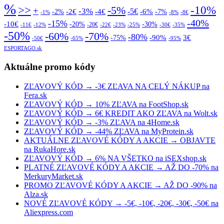
%
>>
-10%
-5%
+
-3%
-5€
-2€
-4€
-6%
-2%
-7%
-1%
-8%
-8€
-40%
-15%
-10€
-20%
-30%
-20€
-11€
-12%
-22€
-23%
-25%
-30€
-35%
-50%
-70%
-60%
-80%
-90%
3€
-75%
-50€
-65%
-95%
ESPORTAGO.sk
Aktuálne promo kódy
ZĽAVOVÝ KÓD → -3€ ZĽAVA NA CELÝ NÁKUP na
Fera.sk
ZĽAVOVÝ KÓD → 10% ZĽAVA na FootShop.sk
ZĽAVOVÝ KÓD → 6€ KREDIT AKO ZĽAVA na Wolt.sk
ZĽAVOVÝ KÓD → -3% ZĽAVA na 4Home.sk
ZĽAVOVÝ KÓD → -44% ZĽAVA na MyProtein.sk
AKTUÁLNE ZĽAVOVÉ KÓDY A AKCIE → OBJAVTE
na RukaHore.sk
ZĽAVOVÝ KÓD → 6% NA VŠETKO na iSEXshop.sk
PLATNÉ ZĽAVOVÉ KÓDY A AKCIE → AŽ DO -70% na
MerkuryMarket.sk
PROMO ZĽAVOVÉ KÓDY A AKCIE → AŽ DO -90% na
Alza.sk
NOVÉ ZĽAVOVÉ KÓDY → -5€, -10€, -20€, -30€, -50€ na
Aliexpress.com