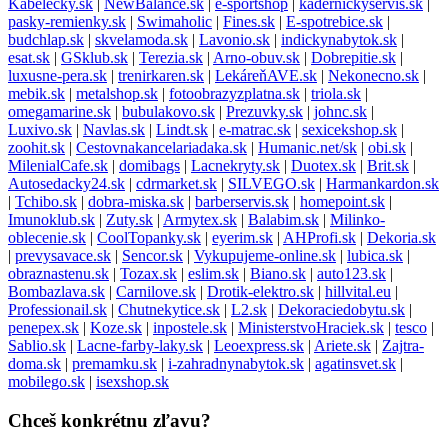
Kabelecky.sk
|
NewBalance.sk
|
e-sportshop
|
kadernickyservis.sk
|
pasky-remienky.sk
|
Swimaholic
|
Fines.sk
|
E-spotrebice.sk
|
budchlap.sk
|
skvelamoda.sk
|
Lavonio.sk
|
indickynabytok.sk
|
esat.sk
|
GSklub.sk
|
Terezia.sk
|
Arno-obuv.sk
|
Dobrepitie.sk
|
luxusne-pera.sk
|
trenirkaren.sk
|
LekáreňAVE.sk
|
Nekonecno.sk
|
mebik.sk
|
metalshop.sk
|
fotoobrazyzplatna.sk
|
triola.sk
|
omegamarine.sk
|
bubulakovo.sk
|
Prezuvky.sk
|
johnc.sk
|
Luxivo.sk
|
Navlas.sk
|
Lindt.sk
|
e-matrac.sk
|
sexicekshop.sk
|
zoohit.sk
|
Cestovnakancelariadaka.sk
|
Humanic.net/sk
|
obi.sk
|
MilenialCafe.sk
|
domibags
|
Lacnekryty.sk
|
Duotex.sk
|
Brit.sk
|
Autosedacky24.sk
|
cdrmarket.sk
|
SILVEGO.sk
|
Harmankardon.sk
|
Tchibo.sk
|
dobra-miska.sk
|
barberservis.sk
|
homepoint.sk
|
Imunoklub.sk
|
Zuty.sk
|
Armytex.sk
|
Balabim.sk
|
Milinko-
oblecenie.sk
|
CoolTopanky.sk
|
eyerim.sk
|
AHProfi.sk
|
Dekoria.sk
|
prevysavace.sk
|
Sencor.sk
|
Vykupujeme-online.sk
|
lubica.sk
|
obraznastenu.sk
|
Tozax.sk
|
eslim.sk
|
Biano.sk
|
auto123.sk
|
Bombazlava.sk
|
Carnilove.sk
|
Drotik-elektro.sk
|
hillvital.eu
|
Professionail.sk
|
Chutnekytice.sk
|
L2.sk
|
Dekoraciedobytu.sk
|
penepex.sk
|
Koze.sk
|
inpostele.sk
|
MinisterstvoHraciek.sk
|
tesco
|
Sablio.sk
|
Lacne-farby-laky.sk
|
Leoexpress.sk
|
Ariete.sk
|
Zajtra-
doma.sk
|
premamku.sk
|
i-zahradnynabytok.sk
|
agatinsvet.sk
|
mobilego.sk
|
isexshop.sk
Chceš konkrétnu zľavu?