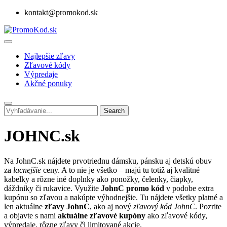
kontakt@promokod.sk
Najlepšie zľavy
Zľavové kódy
Výpredaje
Akčné ponuky
Search
JOHNC.sk
Na JohnC.sk nájdete prvotriednu dámsku, pánsku aj detskú obuv
za
lacnejšie
ceny. A to nie je všetko – majú tu totiž aj kvalitné
kabelky a rôzne iné doplnky ako ponožky, čelenky, čiapky,
dáždniky či rukavice. Využite
JohnC promo kód
v podobe extra
kupónu so zľavou a nakúpte výhodnejšie. Tu nájdete všetky platné a
len aktuálne
zľavy JohnC
, ako aj nový
zľavový kód JohnC
. Pozrite
a objavte s nami
aktuálne zľavové kupóny
ako zľavové kódy,
výpredaje, rôzne zľavy či limitované akcie.