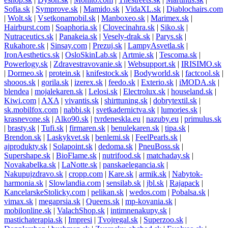
Sofia.sk
|
Symprove.sk
|
Mamido.sk
|
VidaXL.sk
|
Diablochairs.com
|
Wolt.sk
|
Vsetkonamobil.sk
|
Manboxeo.sk
|
Marimex.sk
|
Hairburst.com
|
Soaphoria.sk
|
Clovecinahra.sk
|
Siko.sk
|
Nutraceutics.sk
|
Panakeia.sk
|
Vesely-drak.sk
|
Parys.sk
|
Rukahore.sk
|
Sinsay.com
|
Prezuj.sk
|
LampyAsvetla.sk
|
IronAesthetics.sk
|
OsloSkinLab.sk
|
Artmie.sk
|
Tescoma.sk
|
Powerlogy.sk
|
Zdravestravovanie.sk
|
Websupport.sk
|
IRISIMO.sk
|
Dormeo.sk
|
protein.sk
|
knifestock.sk
|
Bodyworld.sk
|
factcool.sk
|
shooos.sk
|
gorila.sk
|
izerex.sk
|
feedo.sk
|
Exterio.sk
|
iMODA.sk
|
blendea
|
mojalekaren.sk
|
Lelosi.sk
|
Electrolux.sk
|
houseland.sk
|
Kiwi.com
|
AXA
|
vivantis.sk
|
shirttuning.sk
|
dobrytextil.sk
|
sk.mobilfox.com
|
nabbi.sk
|
svetkadernictva.sk
|
lumories.sk
|
krasnevone.sk
|
Alko90.sk
|
tvrdeneskla.eu
|
nazuby.eu
|
primulus.sk
|
brasty.sk
|
Tufi.sk
|
firmaren.sk
|
benulekaren.sk
|
tipa.sk
|
Brendon.sk
|
Laskykvet.sk
|
benlemi.sk
|
FeelPearls.sk
|
ajprodukty.sk
|
Solapoint.sk
|
dedoma.sk
|
PneuBoss.sk
|
Supershape.sk
|
BioFlame.sk
|
nutrifood.sk
|
matchaday.sk
|
Novakabelka.sk
|
LaNotte.sk
|
panskaelegancia.sk
|
Nakupujzdravo.sk
|
cropp.com
|
Kare.sk
|
armik.sk
|
Nabytok-
harmonia.sk
|
Slowlandia.com
|
sensilab.sk
|
jbl.sk
|
Rajapack
|
KancelarskeStolicky.com
|
pelikan.sk
|
wedos.com
|
Pobalsa.sk
|
vimax.sk
|
megaprsia.sk
|
Queens.sk
|
mp-kovania.sk
|
mobilonline.sk
|
ValachShop.sk
|
intimnenakupy.sk
|
mastichaterapia.sk
|
Impresi
|
Tvojregal.sk
|
Superzoo.sk
|