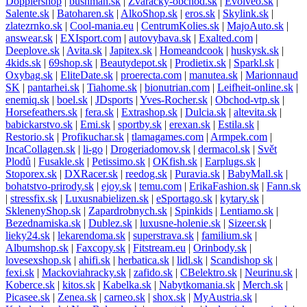
Dopplershop
|
bushman.sk
|
Zvaracky-obchod.sk
|
Evolveo.sk
|
Salente.sk
|
Batoharen.sk
|
AlkoShop.sk
|
eros.sk
|
Skylink.sk
|
zlatezrnko.sk
|
Cool-mania.eu
|
CentrumKolies.sk
|
MajoAuto.sk
|
answear.sk
|
EXIsport.com
|
autovybava.sk
|
Exalted.com
|
Deeplove.sk
|
Avita.sk
|
Japitex.sk
|
Homeandcook
|
huskysk.sk
|
4kids.sk
|
69shop.sk
|
Beautydepot.sk
|
Prodietix.sk
|
Sparkl.sk
|
Oxybag.sk
|
EliteDate.sk
|
proerecta.com
|
manutea.sk
|
Marionnaud
SK
|
pantarhei.sk
|
Tiahome.sk
|
bionutrian.com
|
Leifheit-online.sk
|
enemiq.sk
|
boel.sk
|
JDsports
|
Yves-Rocher.sk
|
Obchod-vtp.sk
|
Horsefeathers.sk
|
fera.sk
|
Extrashop.sk
|
Dulcia.sk
|
altevita.sk
|
babickarstvo.sk
|
Emi.sk
|
sportby.sk
|
erexan.sk
|
Estila.sk
|
Restorio.sk
|
Profikuchar.sk
|
tlamagames.com
|
Armpek.com
|
IncaCollagen.sk
|
li-go
|
Drogeriadomov.sk
|
dermacol.sk
|
Svět
Plodů
|
Fusakle.sk
|
Petissimo.sk
|
OKfish.sk
|
Earplugs.sk
|
Stoporex.sk
|
DXRacer.sk
|
reedog.sk
|
Puravia.sk
|
BabyMall.sk
|
bohatstvo-prirody.sk
|
ejoy.sk
|
temu.com
|
ErikaFashion.sk
|
Fann.sk
|
stressfix.sk
|
Luxusnabielizen.sk
|
eSportago.sk
|
kytary.sk
|
SklenenyShop.sk
|
Zapardrobnych.sk
|
Spinkids
|
Lentiamo.sk
|
Bezednamiska.sk
|
Dublez.sk
|
luxusne-holenie.sk
|
Sizeer.sk
|
lieky24.sk
|
lekarendoma.sk
|
superstrava.sk
|
familium.sk
|
Albumshop.sk
|
Faxcopy.sk
|
Fitstream.eu
|
Orinbody.sk
|
lovesexshop.sk
|
ahifi.sk
|
herbatica.sk
|
lidl.sk
|
Scandishop sk
|
fexi.sk
|
Mackoviahracky.sk
|
zafido.sk
|
CBelektro.sk
|
Neurinu.sk
|
Koberce.sk
|
kitos.sk
|
Kabelka.sk
|
Nabytkomania.sk
|
Merch.sk
|
Picasee.sk
|
Zenea.sk
|
carneo.sk
|
shox.sk
|
MyAustria.sk
|