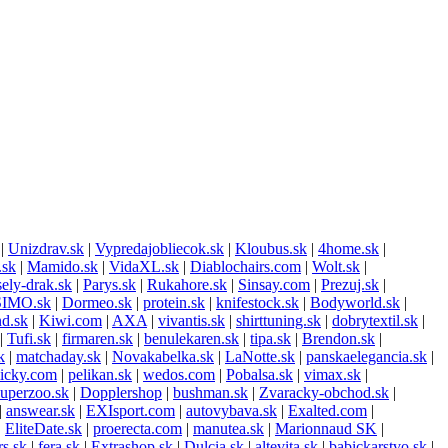
|
Unizdrav.sk
|
Vypredajobliecok.sk
|
Kloubus.sk
|
4home.sk
|
.sk
|
Mamido.sk
|
VidaXL.sk
|
Diablochairs.com
|
Wolt.sk
|
ely-drak.sk
|
Parys.sk
|
Rukahore.sk
|
Sinsay.com
|
Prezuj.sk
|
SIMO.sk
|
Dormeo.sk
|
protein.sk
|
knifestock.sk
|
Bodyworld.sk
|
nd.sk
|
Kiwi.com
|
AXA
|
vivantis.sk
|
shirttuning.sk
|
dobrytextil.sk
|
|
Tufi.sk
|
firmaren.sk
|
benulekaren.sk
|
tipa.sk
|
Brendon.sk
|
k
|
matchaday.sk
|
Novakabelka.sk
|
LaNotte.sk
|
panskaelegancia.sk
|
licky.com
|
pelikan.sk
|
wedos.com
|
Pobalsa.sk
|
vimax.sk
|
uperzoo.sk
|
Dopplershop
|
bushman.sk
|
Zvaracky-obchod.sk
|
|
answear.sk
|
EXIsport.com
|
autovybava.sk
|
Exalted.com
|
|
EliteDate.sk
|
proerecta.com
|
manutea.sk
|
Marionnaud SK
|
rs.sk
|
fera.sk
|
Extrashop.sk
|
Dulcia.sk
|
altevita.sk
|
babickarstvo.sk
|