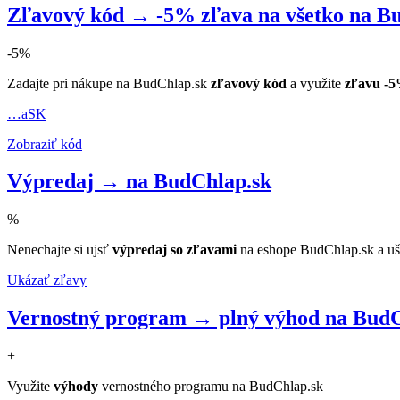
Zľavový kód → -5% zľava na všetko na B
-5%
Zadajte pri nákupe na BudChlap.sk
zľavový kód
a využite
zľavu -
…aSK
Zobraziť kód
Výpredaj → na BudChlap.sk
%
Nenechajte si ujsť
výpredaj so zľavami
na eshope BudChlap.sk a uše
Ukázať zľavy
Vernostný program → plný výhod na BudC
+
Využite
výhody
vernostného programu na BudChlap.sk