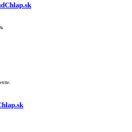
udChlap.sk
5%
trite.
hlap.sk