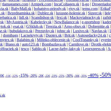
|
tlamagames.com
|
Armpek.com
|
IncaCollagen.sk
|
li-go
|
Drogeriado
via.sk
|
BabyMall.sk
|
bohatstvo-prirody.sk
|
ejoy.sk
|
temu.com
|
ErikaF
.sk
|
Bezednamiska.sk
|
Dublez.sk
|
luxusne-holenie.sk
|
Sizeer.sk
|
liek
erbatica.sk
|
lidl.sk
|
Scandishop sk
|
fexi.sk
|
Mackoviahracky.sk
|
zafid
.sk
|
MyAustria.sk
|
Kabelecky.sk
|
NewBalance.sk
|
e-sportshop
|
kader
ytok.sk
|
esat.sk
|
GSklub.sk
|
Terezia.sk
|
Arno-obuv.sk
|
Dobrepitie.sk
e.sk
|
bubulakovo.sk
|
Prezuvky.sk
|
johnc.sk
|
Luxivo.sk
|
Navlas.sk
|
k
|
domibags
|
Lacnekryty.sk
|
Duotex.sk
|
Brit.sk
|
Autosedacky24.sk
|
c
mytex.sk
|
Balabim.sk
|
Milinko-oblecenie.sk
|
CoolTopanky.sk
|
eyeri
sk
|
Biano.sk
|
auto123.sk
|
Bombazlava.sk
|
Carnilove.sk
|
Drotik-elekt
voHraciek.sk
|
tesco
|
Sablio.sk
|
Lacne-farby-laky.sk
|
Leoexpress.sk
|
Ar
-50
-40%
-15%
10€
-20%
-30%
-20€
-11€
-12%
-22€
-23%
-25%
-30€
-35%
.sk