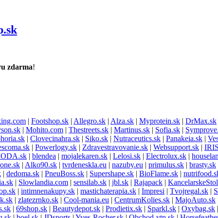
.sk
vu zdarma
!
ing.com
|
Footshop.sk
|
Allegro.sk
|
Alza.sk
|
Myprotein.sk
|
DrMax.sk
son.sk
|
Mohito.com
|
Thestreets.sk
|
Martinus.sk
|
Sofia.sk
|
Symprove
horia.sk
|
Clovecinahra.sk
|
Siko.sk
|
Nutraceutics.sk
|
Panakeia.sk
|
Ves
escoma.sk
|
Powerlogy.sk
|
Zdravestravovanie.sk
|
Websupport.sk
|
IRI
MODA.sk
|
blendea
|
mojalekaren.sk
|
Lelosi.sk
|
Electrolux.sk
|
housela
one.sk
|
Alko90.sk
|
tvrdeneskla.eu
|
nazuby.eu
|
primulus.sk
|
brasty.sk
k
|
dedoma.sk
|
PneuBoss.sk
|
Supershape.sk
|
BioFlame.sk
|
nutrifood.s
a.sk
|
Slowlandia.com
|
sensilab.sk
|
jbl.sk
|
Rajapack
|
KancelarskeSto
op.sk
|
intimnenakupy.sk
|
mastichaterapia.sk
|
Impresi
|
Tvojregal.sk
|
S
k.sk
|
zlatezrnko.sk
|
Cool-mania.eu
|
CentrumKolies.sk
|
MajoAuto.sk
s.sk
|
69shop.sk
|
Beautydepot.sk
|
Prodietix.sk
|
Sparkl.sk
|
Oxybag.sk
q.sk
|
boel.sk
|
JDsports
|
Yves-Rocher.sk
|
Obchod-vtp.sk
|
Horsefeathe