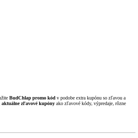
užite
BudChlap promo kód
v podobe extra kupónu so zľavou a
i
aktuálne zľavové kupóny
ako zľavové kódy, výpredaje, rôzne