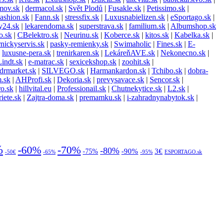
mov.sk
|
dermacol.sk
|
Svět Plodů
|
Fusakle.sk
|
Petissimo.sk
|
ashion.sk
|
Fann.sk
|
stressfix.sk
|
Luxusnabielizen.sk
|
eSportago.sk
|
y24.sk
|
lekarendoma.sk
|
superstrava.sk
|
familium.sk
|
Albumshop.sk
o.sk
|
CBelektro.sk
|
Neurinu.sk
|
Koberce.sk
|
kitos.sk
|
Kabelka.sk
|
nickyservis.sk
|
pasky-remienky.sk
|
Swimaholic
|
Fines.sk
|
E-
|
luxusne-pera.sk
|
trenirkaren.sk
|
LekáreňAVE.sk
|
Nekonecno.sk
|
Lindt.sk
|
e-matrac.sk
|
sexicekshop.sk
|
zoohit.sk
|
drmarket.sk
|
SILVEGO.sk
|
Harmankardon.sk
|
Tchibo.sk
|
dobra-
m.sk
|
AHProfi.sk
|
Dekoria.sk
|
prevysavace.sk
|
Sencor.sk
|
ro.sk
|
hillvital.eu
|
Professionail.sk
|
Chutnekytice.sk
|
L2.sk
|
iete.sk
|
Zajtra-doma.sk
|
premamku.sk
|
i-zahradnynabytok.sk
|
%
-70%
-60%
-80%
-90%
3€
-75%
-50€
-65%
-95%
ESPORTAGO.sk