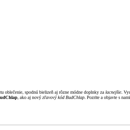
u oblečenie, spodnú bielizeň aj rôzne módne doplnky za
lacnejšie
. Vy
BudChlap
, ako aj nový
zľavový kód BudChlap
. Pozrite a objavte s nam