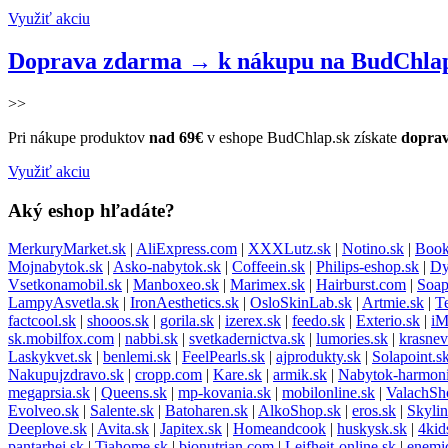
Využiť akciu
Doprava zdarma → k nákupu na BudChlap
>>
Pri nákupe produktov
nad 69€
v eshope BudChlap.sk získate
dopra
Využiť akciu
Aký eshop hľadáte?
MerkuryMarket.sk
|
AliExpress.com
|
XXXLutz.sk
|
Notino.sk
|
Book
Mojnabytok.sk
|
Asko-nabytok.sk
|
Coffeein.sk
|
Philips-eshop.sk
|
Dy
Vsetkonamobil.sk
|
Manboxeo.sk
|
Marimex.sk
|
Hairburst.com
|
Soap
LampyAsvetla.sk
|
IronAesthetics.sk
|
OsloSkinLab.sk
|
Artmie.sk
|
T
factcool.sk
|
shooos.sk
|
gorila.sk
|
izerex.sk
|
feedo.sk
|
Exterio.sk
|
i
sk.mobilfox.com
|
nabbi.sk
|
svetkadernictva.sk
|
lumories.sk
|
krasnev
Laskykvet.sk
|
benlemi.sk
|
FeelPearls.sk
|
ajprodukty.sk
|
Solapoint.s
Nakupujzdravo.sk
|
cropp.com
|
Kare.sk
|
armik.sk
|
Nabytok-harmoni
megaprsia.sk
|
Queens.sk
|
mp-kovania.sk
|
mobilonline.sk
|
ValachSh
Evolveo.sk
|
Salente.sk
|
Batoharen.sk
|
AlkoShop.sk
|
eros.sk
|
Skylin
Deeplove.sk
|
Avita.sk
|
Japitex.sk
|
Homeandcook
|
huskysk.sk
|
4kid
pantarhei.sk
|
Tiahome.sk
|
bionutrian.com
|
Leifheit-online.sk
|
enemi