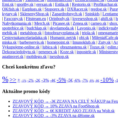
Emi.sk
|
sportby.sk
|
erexan.sk
|
Estila.sk
|
Restorio.sk
|
Profikuchar.sk
OKfish.sk
|
Earplugs.sk
|
Stoporex.sk
|
DXRacer.sk
|
reedog.sk
|
Pura
kytary.sk
|
SklenenyShop.sk
|
Zapardrobnych.sk
|
Spinkids
|
Lentiamo
|
Faxcopy.sk
|
Fitstream.eu
|
Orinbody.sk
|
lovesexshop.sk
|
ahifi.sk
|
h
Nabytkomania.sk
|
Merch.sk
|
Picasee.sk
|
Zenea.sk
|
carneo.sk
|
shox
spotrebice.sk
|
budchlap.sk
|
skvelamoda.sk
|
Lavonio.sk
|
indickynab
mebik.sk
|
metalshop.sk
|
fotoobrazyzplatna.sk
|
triola.sk
|
omegamarin
Cestovnakancelariadaka.sk
|
Humanic.net/sk
|
obi.sk
|
MilenialCafe.s
miska.sk
|
barberservis.sk
|
homepoint.sk
|
Imunoklub.sk
|
Zuty.sk
|
Ar
Vykupujeme-online.sk
|
lubica.sk
|
obraznastenu.sk
|
Tozax.sk
|
eslim.
Dekoraciedobytu.sk
|
penepex.sk
|
Koze.sk
|
inpostele.sk
|
Ministerst
agatinsvet.sk
|
mobilego.sk
|
isexshop.sk
Chceš konkrétnu zľavu?
%
>>
-10%
-5%
+
-3%
-5€
-2€
-4€
-6%
-
-2%
-7%
-1%
-8%
-8€
Aktuálne promo kódy
ZĽAVOVÝ KÓD → -3€ ZĽAVA NA CELÝ NÁKUP na Fera
ZĽAVOVÝ KÓD → 10% ZĽAVA na FootShop.sk
ZĽAVOVÝ KÓD → 6€ KREDIT AKO ZĽAVA na Wolt.sk
ZĽAVOVÝ KÓD → -3% ZĽAVA na 4Home.sk