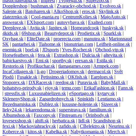
mastichaterapia.sk
|
Impresi
|
Tvojregal.sk
|
Superzoo.sk
|
Dopplershop
|
bushman.sk
|
Zvaracky-obchod.sk
|
Evolveo.sk
|
Salente.sk
|
Batoharen.sk
|
AlkoShop.sk
|
eros.sk
|
Skylink.sk
|
zlatezrnko.sk
|
Cool-mania.eu
|
CentrumKolies.sk
|
MajoAuto.sk
|
answear.sk
|
EXIsport.com
|
autovybava.sk
|
Exalted.com
|
Deeplove.sk
|
Avita.sk
|
Japitex.sk
|
Homeandcook
|
huskysk.sk
|
4kids.sk
|
69shop.sk
|
Beautydepot.sk
|
Prodietix.sk
|
Sparkl.sk
|
Oxybag.sk
|
EliteDate.sk
|
proerecta.com
|
manutea.sk
|
Marionnaud
SK
|
pantarhei.sk
|
Tiahome.sk
|
bionutrian.com
|
Leifheit-online.sk
|
enemiq.sk
|
boel.sk
|
JDsports
|
Yves-Rocher.sk
|
Obchod-vtp.sk
|
Horsefeathers.sk
|
fera.sk
|
Extrashop.sk
|
Dulcia.sk
|
altevita.sk
|
babickarstvo.sk
|
Emi.sk
|
sportby.sk
|
erexan.sk
|
Estila.sk
|
Restorio.sk
|
Profikuchar.sk
|
tlamagames.com
|
Armpek.com
|
IncaCollagen.sk
|
li-go
|
Drogeriadomov.sk
|
dermacol.sk
|
Svět
Plodů
|
Fusakle.sk
|
Petissimo.sk
|
OKfish.sk
|
Earplugs.sk
|
Stoporex.sk
|
DXRacer.sk
|
reedog.sk
|
Puravia.sk
|
BabyMall.sk
|
bohatstvo-prirody.sk
|
ejoy.sk
|
temu.com
|
ErikaFashion.sk
|
Fann.sk
|
stressfix.sk
|
Luxusnabielizen.sk
|
eSportago.sk
|
kytary.sk
|
SklenenyShop.sk
|
Zapardrobnych.sk
|
Spinkids
|
Lentiamo.sk
|
Bezednamiska.sk
|
Dublez.sk
|
luxusne-holenie.sk
|
Sizeer.sk
|
lieky24.sk
|
lekarendoma.sk
|
superstrava.sk
|
familium.sk
|
Albumshop.sk
|
Faxcopy.sk
|
Fitstream.eu
|
Orinbody.sk
|
lovesexshop.sk
|
ahifi.sk
|
herbatica.sk
|
lidl.sk
|
Scandishop sk
|
fexi.sk
|
Mackoviahracky.sk
|
zafido.sk
|
CBelektro.sk
|
Neurinu.sk
|
Koberce.sk
|
kitos.sk
|
Kabelka.sk
|
Nabytkomania.sk
|
Merch.sk
|