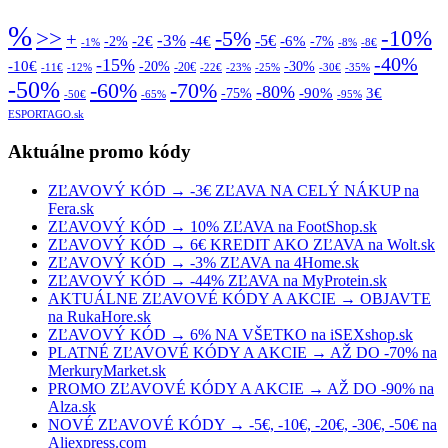
%
>>
-10%
-5%
+
-3%
-5€
-2€
-4€
-6%
-2%
-7%
-1%
-8%
-8€
-40%
-15%
-10€
-20%
-30%
-20€
-11€
-12%
-22€
-23%
-25%
-30€
-35%
-50%
-70%
-60%
-80%
-90%
3€
-75%
-50€
-65%
-95%
ESPORTAGO.sk
Aktuálne promo kódy
ZĽAVOVÝ KÓD → -3€ ZĽAVA NA CELÝ NÁKUP na
Fera.sk
ZĽAVOVÝ KÓD → 10% ZĽAVA na FootShop.sk
ZĽAVOVÝ KÓD → 6€ KREDIT AKO ZĽAVA na Wolt.sk
ZĽAVOVÝ KÓD → -3% ZĽAVA na 4Home.sk
ZĽAVOVÝ KÓD → -44% ZĽAVA na MyProtein.sk
AKTUÁLNE ZĽAVOVÉ KÓDY A AKCIE → OBJAVTE
na RukaHore.sk
ZĽAVOVÝ KÓD → 6% NA VŠETKO na iSEXshop.sk
PLATNÉ ZĽAVOVÉ KÓDY A AKCIE → AŽ DO -70% na
MerkuryMarket.sk
PROMO ZĽAVOVÉ KÓDY A AKCIE → AŽ DO -90% na
Alza.sk
NOVÉ ZĽAVOVÉ KÓDY → -5€, -10€, -20€, -30€, -50€ na
Aliexpress.com