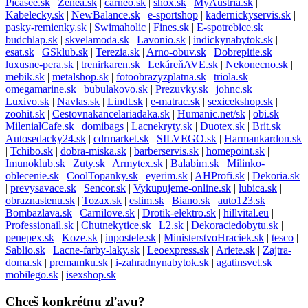
Picasee.sk
|
Zenea.sk
|
carneo.sk
|
shox.sk
|
MyAustria.sk
|
Kabelecky.sk
|
NewBalance.sk
|
e-sportshop
|
kadernickyservis.sk
|
pasky-remienky.sk
|
Swimaholic
|
Fines.sk
|
E-spotrebice.sk
|
budchlap.sk
|
skvelamoda.sk
|
Lavonio.sk
|
indickynabytok.sk
|
esat.sk
|
GSklub.sk
|
Terezia.sk
|
Arno-obuv.sk
|
Dobrepitie.sk
|
luxusne-pera.sk
|
trenirkaren.sk
|
LekáreňAVE.sk
|
Nekonecno.sk
|
mebik.sk
|
metalshop.sk
|
fotoobrazyzplatna.sk
|
triola.sk
|
omegamarine.sk
|
bubulakovo.sk
|
Prezuvky.sk
|
johnc.sk
|
Luxivo.sk
|
Navlas.sk
|
Lindt.sk
|
e-matrac.sk
|
sexicekshop.sk
|
zoohit.sk
|
Cestovnakancelariadaka.sk
|
Humanic.net/sk
|
obi.sk
|
MilenialCafe.sk
|
domibags
|
Lacnekryty.sk
|
Duotex.sk
|
Brit.sk
|
Autosedacky24.sk
|
cdrmarket.sk
|
SILVEGO.sk
|
Harmankardon.sk
|
Tchibo.sk
|
dobra-miska.sk
|
barberservis.sk
|
homepoint.sk
|
Imunoklub.sk
|
Zuty.sk
|
Armytex.sk
|
Balabim.sk
|
Milinko-
oblecenie.sk
|
CoolTopanky.sk
|
eyerim.sk
|
AHProfi.sk
|
Dekoria.sk
|
prevysavace.sk
|
Sencor.sk
|
Vykupujeme-online.sk
|
lubica.sk
|
obraznastenu.sk
|
Tozax.sk
|
eslim.sk
|
Biano.sk
|
auto123.sk
|
Bombazlava.sk
|
Carnilove.sk
|
Drotik-elektro.sk
|
hillvital.eu
|
Professionail.sk
|
Chutnekytice.sk
|
L2.sk
|
Dekoraciedobytu.sk
|
penepex.sk
|
Koze.sk
|
inpostele.sk
|
MinisterstvoHraciek.sk
|
tesco
|
Sablio.sk
|
Lacne-farby-laky.sk
|
Leoexpress.sk
|
Ariete.sk
|
Zajtra-
doma.sk
|
premamku.sk
|
i-zahradnynabytok.sk
|
agatinsvet.sk
|
mobilego.sk
|
isexshop.sk
Chceš konkrétnu zľavu?