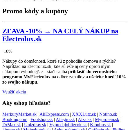
Promo kódy a kupóny
ZĽAVA -10% → NA CELÝ NÁKUP na
Electrolux.sk
-10%
Nákupy do domácnosti, ktoré sú z pohodlia domova a rýchle?
Napríklad na Electrolux.sk, kde sú ešte aj ceny oproti iným
nákupom výhodnejšie – stačí sa iba
prihlásiť do vernostného
programu MyElectrolux
na odber e-mailov a
ušetríte hneď 10%
zo svojho nákupu
.
Využiť akciu
Aký eshop hľadáte?
MerkuryMarket.sk
|
AliExpress.com
|
XXXLutz.sk
|
Notino.sk
|
Booking.com
|
Footshop.sk
|
Allegro.sk
|
Alza.sk
|
Myprotein.sk
|
DrMax.sk
|
Unizdrav.sk
|
Vypredajobliecok.sk
|
Kloubus.sk
|
4home.sk
|
Mojnabytok.sk
|
Asko-nabytok.sk
|
Coffeein.sk
|
Philips-