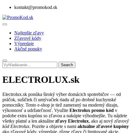
kontakt@promokod.sk
Najlepšie zľavy
Zľavové kódy
Výpredaje
Akčné ponuky
Search
ELECTROLUX.sk
Electrolux.sk ponúka široký výber domácich spotrebičov — od
práčok, sušičiek či umývačiek riadu až po drobné kuchynské
pomocníky. Tento e-shop je tiež zameraný na moderný dizajn,
výkonnosť a udržateľnosť. Využite
Electrolux promo kód
v
podobe extra kupónu so zľavou a nakúpte výhodnejšie. Tu nájdete
všetky platné a len aktuálne
zľavy Electrolux
, ako aj nový
zľavový
kód Electrolux
. Pozrite a objavte s nami
aktuálne zľavové kupóny
ako zľavové kódy, výpredaje, rôzne zľavy či limitované akcie.