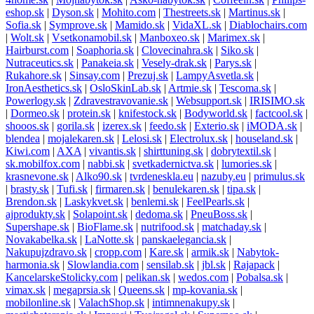
eshop.sk
|
Dyson.sk
|
Mohito.com
|
Thestreets.sk
|
Martinus.sk
|
Sofia.sk
|
Symprove.sk
|
Mamido.sk
|
VidaXL.sk
|
Diablochairs.com
|
Wolt.sk
|
Vsetkonamobil.sk
|
Manboxeo.sk
|
Marimex.sk
|
Hairburst.com
|
Soaphoria.sk
|
Clovecinahra.sk
|
Siko.sk
|
Nutraceutics.sk
|
Panakeia.sk
|
Vesely-drak.sk
|
Parys.sk
|
Rukahore.sk
|
Sinsay.com
|
Prezuj.sk
|
LampyAsvetla.sk
|
IronAesthetics.sk
|
OsloSkinLab.sk
|
Artmie.sk
|
Tescoma.sk
|
Powerlogy.sk
|
Zdravestravovanie.sk
|
Websupport.sk
|
IRISIMO.sk
|
Dormeo.sk
|
protein.sk
|
knifestock.sk
|
Bodyworld.sk
|
factcool.sk
|
shooos.sk
|
gorila.sk
|
izerex.sk
|
feedo.sk
|
Exterio.sk
|
iMODA.sk
|
blendea
|
mojalekaren.sk
|
Lelosi.sk
|
Electrolux.sk
|
houseland.sk
|
Kiwi.com
|
AXA
|
vivantis.sk
|
shirttuning.sk
|
dobrytextil.sk
|
sk.mobilfox.com
|
nabbi.sk
|
svetkadernictva.sk
|
lumories.sk
|
krasnevone.sk
|
Alko90.sk
|
tvrdeneskla.eu
|
nazuby.eu
|
primulus.sk
|
brasty.sk
|
Tufi.sk
|
firmaren.sk
|
benulekaren.sk
|
tipa.sk
|
Brendon.sk
|
Laskykvet.sk
|
benlemi.sk
|
FeelPearls.sk
|
ajprodukty.sk
|
Solapoint.sk
|
dedoma.sk
|
PneuBoss.sk
|
Supershape.sk
|
BioFlame.sk
|
nutrifood.sk
|
matchaday.sk
|
Novakabelka.sk
|
LaNotte.sk
|
panskaelegancia.sk
|
Nakupujzdravo.sk
|
cropp.com
|
Kare.sk
|
armik.sk
|
Nabytok-
harmonia.sk
|
Slowlandia.com
|
sensilab.sk
|
jbl.sk
|
Rajapack
|
KancelarskeStolicky.com
|
pelikan.sk
|
wedos.com
|
Pobalsa.sk
|
vimax.sk
|
megaprsia.sk
|
Queens.sk
|
mp-kovania.sk
|
mobilonline.sk
|
ValachShop.sk
|
intimnenakupy.sk
|