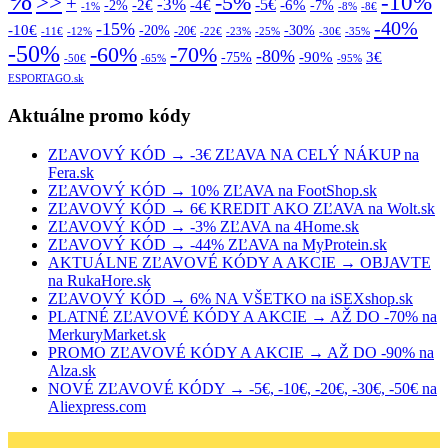
%
>>
-10%
-5%
+
-3%
-5€
-2€
-4€
-6%
-2%
-7%
-1%
-8%
-8€
-40%
-15%
-10€
-20%
-30%
-20€
-11€
-12%
-22€
-23%
-25%
-30€
-35%
-50%
-70%
-60%
-80%
-90%
3€
-75%
-50€
-65%
-95%
ESPORTAGO.sk
Aktuálne promo kódy
ZĽAVOVÝ KÓD → -3€ ZĽAVA NA CELÝ NÁKUP na
Fera.sk
ZĽAVOVÝ KÓD → 10% ZĽAVA na FootShop.sk
ZĽAVOVÝ KÓD → 6€ KREDIT AKO ZĽAVA na Wolt.sk
ZĽAVOVÝ KÓD → -3% ZĽAVA na 4Home.sk
ZĽAVOVÝ KÓD → -44% ZĽAVA na MyProtein.sk
AKTUÁLNE ZĽAVOVÉ KÓDY A AKCIE → OBJAVTE
na RukaHore.sk
ZĽAVOVÝ KÓD → 6% NA VŠETKO na iSEXshop.sk
PLATNÉ ZĽAVOVÉ KÓDY A AKCIE → AŽ DO -70% na
MerkuryMarket.sk
PROMO ZĽAVOVÉ KÓDY A AKCIE → AŽ DO -90% na
Alza.sk
NOVÉ ZĽAVOVÉ KÓDY → -5€, -10€, -20€, -30€, -50€ na
Aliexpress.com