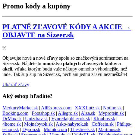
Promo kódy a kupóny
PLATNÉ ZĽAVOVÉ KÓDY A AKCIE →
OBJAVTE na Sizeer.sk
%
Objavujte nové a nové zľavy spolu so značkovým sortimentom na
Sizeer.sk. Nájdete tu
množstvo platných zľavových kódov a
akcií
, vďaka ktorým budú vaše nákupy omnoho výhodnejšie, než
inde. Tak šup-šup na Sizeer.sk, nech ani jednu zľavu nezmeškáte!
Ukázať zľavy
Aký eshop hľadáte?
MerkuryMarket.sk
|
AliExpress.com
|
XXXLutz.sk
|
Notino.sk
|
Booking.com
|
Footshop.sk
|
Allegro.sk
|
Alza.sk
|
Myprotein.sk
|
DrMax.sk
|
Unizdrav.sk
|
Vypredajobliecok.sk
|
Kloubus.sk
|
4home.sk
|
Mojnabytok.sk
|
Asko-nabytok.sk
|
Coffeein.sk
|
Philips-
eshop.sk
|
Dyson.sk
|
Mohito.com
|
Thestreets.sk
|
Martinus.sk
|
Sofia.sk
|
Symprove.sk
|
Mamido.sk
|
VidaXL.sk
|
Diablochairs.com