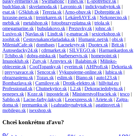
pasky-remienky.sk
|
Swimaholic
|
Fines.sk
|
E-spotrebice.sk
|
budchlap.sk
|
skvelamoda.sk
|
Lavonio.sk
|
indickynabytok.sk
|
esat.sk
|
GSklub.sk
|
Terezia.sk
|
Arno-obuv.sk
|
Dobrepitie.sk
|
luxusne-pera.sk
|
trenirkaren.sk
|
LekáreňAVE.sk
|
Nekonecno.sk
|
mebik.sk
|
metalshop.sk
|
fotoobrazyzplatna.sk
|
triola.sk
|
omegamarine.sk
|
bubulakovo.sk
|
Prezuvky.sk
|
johnc.sk
|
Luxivo.sk
|
Navlas.sk
|
Lindt.sk
|
e-matrac.sk
|
sexicekshop.sk
|
zoohit.sk
|
Cestovnakancelariadaka.sk
|
Humanic.net/sk
|
obi.sk
|
MilenialCafe.sk
|
domibags
|
Lacnekryty.sk
|
Duotex.sk
|
Brit.sk
|
Autosedacky24.sk
|
cdrmarket.sk
|
SILVEGO.sk
|
Harmankardon.sk
|
Tchibo.sk
|
dobra-miska.sk
|
barberservis.sk
|
homepoint.sk
|
Imunoklub.sk
|
Zuty.sk
|
Armytex.sk
|
Balabim.sk
|
Milinko-
oblecenie.sk
|
CoolTopanky.sk
|
eyerim.sk
|
AHProfi.sk
|
Dekoria.sk
|
prevysavace.sk
|
Sencor.sk
|
Vykupujeme-online.sk
|
lubica.sk
|
obraznastenu.sk
|
Tozax.sk
|
eslim.sk
|
Biano.sk
|
auto123.sk
|
Bombazlava.sk
|
Carnilove.sk
|
Drotik-elektro.sk
|
hillvital.eu
|
Professionail.sk
|
Chutnekytice.sk
|
L2.sk
|
Dekoraciedobytu.sk
|
penepex.sk
|
Koze.sk
|
inpostele.sk
|
MinisterstvoHraciek.sk
|
tesco
|
Sablio.sk
|
Lacne-farby-laky.sk
|
Leoexpress.sk
|
Ariete.sk
|
Zajtra-
doma.sk
|
premamku.sk
|
i-zahradnynabytok.sk
|
agatinsvet.sk
|
mobilego.sk
|
isexshop.sk
Chceš konkrétnu zľavu?