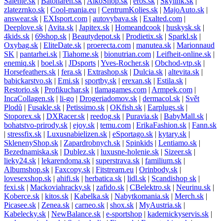
Salente.sk
|
Batoharen.sk
|
AlkoShop.sk
|
eros.sk
|
Skylink.sk
|
zlatezrnko.sk
|
Cool-mania.eu
|
CentrumKolies.sk
|
MajoAuto.sk
|
answear.sk
|
EXIsport.com
|
autovybava.sk
|
Exalted.com
|
Deeplove.sk
|
Avita.sk
|
Japitex.sk
|
Homeandcook
|
huskysk.sk
|
4kids.sk
|
69shop.sk
|
Beautydepot.sk
|
Prodietix.sk
|
Sparkl.sk
|
Oxybag.sk
|
EliteDate.sk
|
proerecta.com
|
manutea.sk
|
Marionnaud
SK
|
pantarhei.sk
|
Tiahome.sk
|
bionutrian.com
|
Leifheit-online.sk
|
enemiq.sk
|
boel.sk
|
JDsports
|
Yves-Rocher.sk
|
Obchod-vtp.sk
|
Horsefeathers.sk
|
fera.sk
|
Extrashop.sk
|
Dulcia.sk
|
altevita.sk
|
babickarstvo.sk
|
Emi.sk
|
sportby.sk
|
erexan.sk
|
Estila.sk
|
Restorio.sk
|
Profikuchar.sk
|
tlamagames.com
|
Armpek.com
|
IncaCollagen.sk
|
li-go
|
Drogeriadomov.sk
|
dermacol.sk
|
Svět
Plodů
|
Fusakle.sk
|
Petissimo.sk
|
OKfish.sk
|
Earplugs.sk
|
Stoporex.sk
|
DXRacer.sk
|
reedog.sk
|
Puravia.sk
|
BabyMall.sk
|
bohatstvo-prirody.sk
|
ejoy.sk
|
temu.com
|
ErikaFashion.sk
|
Fann.sk
|
stressfix.sk
|
Luxusnabielizen.sk
|
eSportago.sk
|
kytary.sk
|
SklenenyShop.sk
|
Zapardrobnych.sk
|
Spinkids
|
Lentiamo.sk
|
Bezednamiska.sk
|
Dublez.sk
|
luxusne-holenie.sk
|
Sizeer.sk
|
lieky24.sk
|
lekarendoma.sk
|
superstrava.sk
|
familium.sk
|
Albumshop.sk
|
Faxcopy.sk
|
Fitstream.eu
|
Orinbody.sk
|
lovesexshop.sk
|
ahifi.sk
|
herbatica.sk
|
lidl.sk
|
Scandishop sk
|
fexi.sk
|
Mackoviahracky.sk
|
zafido.sk
|
CBelektro.sk
|
Neurinu.sk
|
Koberce.sk
|
kitos.sk
|
Kabelka.sk
|
Nabytkomania.sk
|
Merch.sk
|
Picasee.sk
|
Zenea.sk
|
carneo.sk
|
shox.sk
|
MyAustria.sk
|
Kabelecky.sk
|
NewBalance.sk
|
e-sportshop
|
kadernickyservis.sk
|