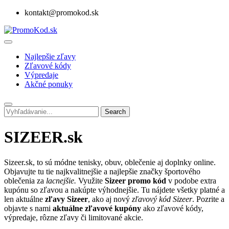
kontakt@promokod.sk
Najlepšie zľavy
Zľavové kódy
Výpredaje
Akčné ponuky
Search
SIZEER.sk
Sizeer.sk, to sú módne tenisky, obuv, oblečenie aj doplnky online.
Objavujte tu tie najkvalitnejšie a najlepšie značky športového
oblečenia za
lacnejšie.
Využite
Sizeer promo kód
v podobe extra
kupónu so zľavou a nakúpte výhodnejšie. Tu nájdete všetky platné a
len aktuálne
zľavy Sizeer
, ako aj nový
zľavový kód Sizeer
. Pozrite a
objavte s nami
aktuálne zľavové kupóny
ako zľavové kódy,
výpredaje, rôzne zľavy či limitované akcie.