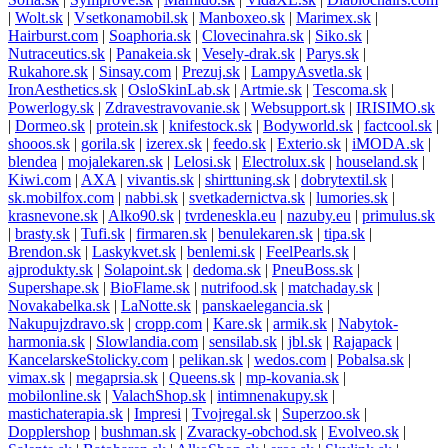
|
Wolt.sk
|
Vsetkonamobil.sk
|
Manboxeo.sk
|
Marimex.sk
|
Hairburst.com
|
Soaphoria.sk
|
Clovecinahra.sk
|
Siko.sk
|
Nutraceutics.sk
|
Panakeia.sk
|
Vesely-drak.sk
|
Parys.sk
|
Rukahore.sk
|
Sinsay.com
|
Prezuj.sk
|
LampyAsvetla.sk
|
IronAesthetics.sk
|
OsloSkinLab.sk
|
Artmie.sk
|
Tescoma.sk
|
Powerlogy.sk
|
Zdravestravovanie.sk
|
Websupport.sk
|
IRISIMO.sk
|
Dormeo.sk
|
protein.sk
|
knifestock.sk
|
Bodyworld.sk
|
factcool.sk
|
shooos.sk
|
gorila.sk
|
izerex.sk
|
feedo.sk
|
Exterio.sk
|
iMODA.sk
|
blendea
|
mojalekaren.sk
|
Lelosi.sk
|
Electrolux.sk
|
houseland.sk
|
Kiwi.com
|
AXA
|
vivantis.sk
|
shirttuning.sk
|
dobrytextil.sk
|
sk.mobilfox.com
|
nabbi.sk
|
svetkadernictva.sk
|
lumories.sk
|
krasnevone.sk
|
Alko90.sk
|
tvrdeneskla.eu
|
nazuby.eu
|
primulus.sk
|
brasty.sk
|
Tufi.sk
|
firmaren.sk
|
benulekaren.sk
|
tipa.sk
|
Brendon.sk
|
Laskykvet.sk
|
benlemi.sk
|
FeelPearls.sk
|
ajprodukty.sk
|
Solapoint.sk
|
dedoma.sk
|
PneuBoss.sk
|
Supershape.sk
|
BioFlame.sk
|
nutrifood.sk
|
matchaday.sk
|
Novakabelka.sk
|
LaNotte.sk
|
panskaelegancia.sk
|
Nakupujzdravo.sk
|
cropp.com
|
Kare.sk
|
armik.sk
|
Nabytok-
harmonia.sk
|
Slowlandia.com
|
sensilab.sk
|
jbl.sk
|
Rajapack
|
KancelarskeStolicky.com
|
pelikan.sk
|
wedos.com
|
Pobalsa.sk
|
vimax.sk
|
megaprsia.sk
|
Queens.sk
|
mp-kovania.sk
|
mobilonline.sk
|
ValachShop.sk
|
intimnenakupy.sk
|
mastichaterapia.sk
|
Impresi
|
Tvojregal.sk
|
Superzoo.sk
|
Dopplershop
|
bushman.sk
|
Zvaracky-obchod.sk
|
Evolveo.sk
|