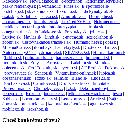
Kabelecky.sk
|
NewBalance.sk
|
e-sportshop
|
kadernickyservis.sk
|
pasky-remienky.sk
|
Swimaholic
|
Fines.sk
|
E-spotrebice.sk
|
budchlap.sk
|
skvelamoda.sk
|
Lavonio.sk
|
indickynabytok.sk
|
esat.sk
|
GSklub.sk
|
Terezia.sk
|
Arno-obuv.sk
|
Dobrepitie.sk
|
luxusne-pera.sk
|
trenirkaren.sk
|
LekáreňAVE.sk
|
Nekonecno.sk
|
mebik.sk
|
metalshop.sk
|
fotoobrazyzplatna.sk
|
triola.sk
|
omegamarine.sk
|
bubulakovo.sk
|
Prezuvky.sk
|
johnc.sk
|
Luxivo.sk
|
Navlas.sk
|
Lindt.sk
|
e-matrac.sk
|
sexicekshop.sk
|
zoohit.sk
|
Cestovnakancelariadaka.sk
|
Humanic.net/sk
|
obi.sk
|
MilenialCafe.sk
|
domibags
|
Lacnekryty.sk
|
Duotex.sk
|
Brit.sk
|
Autosedacky24.sk
|
cdrmarket.sk
|
SILVEGO.sk
|
Harmankardon.sk
|
Tchibo.sk
|
dobra-miska.sk
|
barberservis.sk
|
homepoint.sk
|
Imunoklub.sk
|
Zuty.sk
|
Armytex.sk
|
Balabim.sk
|
Milinko-
oblecenie.sk
|
CoolTopanky.sk
|
eyerim.sk
|
AHProfi.sk
|
Dekoria.sk
|
prevysavace.sk
|
Sencor.sk
|
Vykupujeme-online.sk
|
lubica.sk
|
obraznastenu.sk
|
Tozax.sk
|
eslim.sk
|
Biano.sk
|
auto123.sk
|
Bombazlava.sk
|
Carnilove.sk
|
Drotik-elektro.sk
|
hillvital.eu
|
Professionail.sk
|
Chutnekytice.sk
|
L2.sk
|
Dekoraciedobytu.sk
|
penepex.sk
|
Koze.sk
|
inpostele.sk
|
MinisterstvoHraciek.sk
|
tesco
|
Sablio.sk
|
Lacne-farby-laky.sk
|
Leoexpress.sk
|
Ariete.sk
|
Zajtra-
doma.sk
|
premamku.sk
|
i-zahradnynabytok.sk
|
agatinsvet.sk
|
mobilego.sk
|
isexshop.sk
Chceš konkrétnu zľavu?