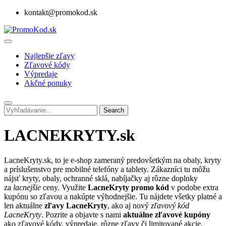
kontakt@promokod.sk
Najlepšie zľavy
Zľavové kódy
Výpredaje
Akčné ponuky
Search
LACNEKRYTY.sk
LacneKryty.sk, to je e-shop zameraný predovšetkým na obaly, kryty
a príslušenstvo pre mobilné telefóny a tablety. Zákazníci tu môžu
nájsť kryty, obaly, ochranné sklá, nabíjačky aj rôzne doplnky
za
lacnejšie
ceny. Využite
LacneKryty
promo kód
v podobe extra
kupónu so zľavou a nakúpte výhodnejšie. Tu nájdete všetky platné a
len aktuálne
zľavy LacneKryty
, ako aj nový
zľavový kód
LacneKryty
. Pozrite a objavte s nami
aktuálne zľavové kupóny
ako zľavové kódy, výpredaje, rôzne zľavy či limitované akcie.