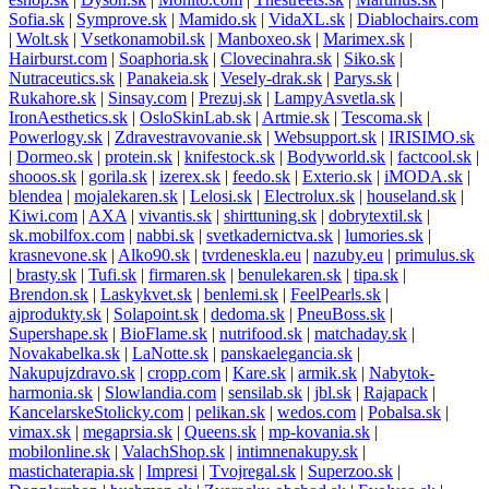
Sofia.sk
|
Symprove.sk
|
Mamido.sk
|
VidaXL.sk
|
Diablochairs.com
|
Wolt.sk
|
Vsetkonamobil.sk
|
Manboxeo.sk
|
Marimex.sk
|
Hairburst.com
|
Soaphoria.sk
|
Clovecinahra.sk
|
Siko.sk
|
Nutraceutics.sk
|
Panakeia.sk
|
Vesely-drak.sk
|
Parys.sk
|
Rukahore.sk
|
Sinsay.com
|
Prezuj.sk
|
LampyAsvetla.sk
|
IronAesthetics.sk
|
OsloSkinLab.sk
|
Artmie.sk
|
Tescoma.sk
|
Powerlogy.sk
|
Zdravestravovanie.sk
|
Websupport.sk
|
IRISIMO.sk
|
Dormeo.sk
|
protein.sk
|
knifestock.sk
|
Bodyworld.sk
|
factcool.sk
|
shooos.sk
|
gorila.sk
|
izerex.sk
|
feedo.sk
|
Exterio.sk
|
iMODA.sk
|
blendea
|
mojalekaren.sk
|
Lelosi.sk
|
Electrolux.sk
|
houseland.sk
|
Kiwi.com
|
AXA
|
vivantis.sk
|
shirttuning.sk
|
dobrytextil.sk
|
sk.mobilfox.com
|
nabbi.sk
|
svetkadernictva.sk
|
lumories.sk
|
krasnevone.sk
|
Alko90.sk
|
tvrdeneskla.eu
|
nazuby.eu
|
primulus.sk
|
brasty.sk
|
Tufi.sk
|
firmaren.sk
|
benulekaren.sk
|
tipa.sk
|
Brendon.sk
|
Laskykvet.sk
|
benlemi.sk
|
FeelPearls.sk
|
ajprodukty.sk
|
Solapoint.sk
|
dedoma.sk
|
PneuBoss.sk
|
Supershape.sk
|
BioFlame.sk
|
nutrifood.sk
|
matchaday.sk
|
Novakabelka.sk
|
LaNotte.sk
|
panskaelegancia.sk
|
Nakupujzdravo.sk
|
cropp.com
|
Kare.sk
|
armik.sk
|
Nabytok-
harmonia.sk
|
Slowlandia.com
|
sensilab.sk
|
jbl.sk
|
Rajapack
|
KancelarskeStolicky.com
|
pelikan.sk
|
wedos.com
|
Pobalsa.sk
|
vimax.sk
|
megaprsia.sk
|
Queens.sk
|
mp-kovania.sk
|
mobilonline.sk
|
ValachShop.sk
|
intimnenakupy.sk
|
mastichaterapia.sk
|
Impresi
|
Tvojregal.sk
|
Superzoo.sk
|