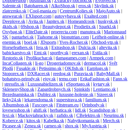
Dopplershop
|
bushman.sk
|
Zvaracky-obchod.sk
|
Evolveo.sk
|
Salente.sk
|
Batoharen.sk
|
AlkoShop.sk
|
eros.sk
|
Skylink.sk
|
zlatezrnko.sk
|
Cool-mania.eu
|
CentrumKolies.sk
|
MajoAuto.sk
|
answear.sk
|
EXIsport.com
|
autovybava.sk
|
Exalted.com
|
Deeplove.sk
|
Avita.sk
|
Japitex.sk
|
Homeandcook
|
huskysk.sk
|
4kids.sk
|
69shop.sk
|
Beautydepot.sk
|
Prodietix.sk
|
Sparkl.sk
|
Oxybag.sk
|
EliteDate.sk
|
proerecta.com
|
manutea.sk
|
Marionnaud
SK
|
pantarhei.sk
|
Tiahome.sk
|
bionutrian.com
|
Leifheit-online.sk
|
enemiq.sk
|
boel.sk
|
JDsports
|
Yves-Rocher.sk
|
Obchod-vtp.sk
|
Horsefeathers.sk
|
fera.sk
|
Extrashop.sk
|
Dulcia.sk
|
altevita.sk
|
babickarstvo.sk
|
Emi.sk
|
sportby.sk
|
erexan.sk
|
Estila.sk
|
Restorio.sk
|
Profikuchar.sk
|
tlamagames.com
|
Armpek.com
|
IncaCollagen.sk
|
li-go
|
Drogeriadomov.sk
|
dermacol.sk
|
Svět
Plodů
|
Fusakle.sk
|
Petissimo.sk
|
OKfish.sk
|
Earplugs.sk
|
Stoporex.sk
|
DXRacer.sk
|
reedog.sk
|
Puravia.sk
|
BabyMall.sk
|
bohatstvo-prirody.sk
|
ejoy.sk
|
temu.com
|
ErikaFashion.sk
|
Fann.sk
|
stressfix.sk
|
Luxusnabielizen.sk
|
eSportago.sk
|
kytary.sk
|
SklenenyShop.sk
|
Zapardrobnych.sk
|
Spinkids
|
Lentiamo.sk
|
Bezednamiska.sk
|
Dublez.sk
|
luxusne-holenie.sk
|
Sizeer.sk
|
lieky24.sk
|
lekarendoma.sk
|
superstrava.sk
|
familium.sk
|
Albumshop.sk
|
Faxcopy.sk
|
Fitstream.eu
|
Orinbody.sk
|
lovesexshop.sk
|
ahifi.sk
|
herbatica.sk
|
lidl.sk
|
Scandishop sk
|
fexi.sk
|
Mackoviahracky.sk
|
zafido.sk
|
CBelektro.sk
|
Neurinu.sk
|
Koberce.sk
|
kitos.sk
|
Kabelka.sk
|
Nabytkomania.sk
|
Merch.sk
|
Picasee.sk
|
Zenea.sk
|
carneo.sk
|
shox.sk
|
MyAustria.sk
|