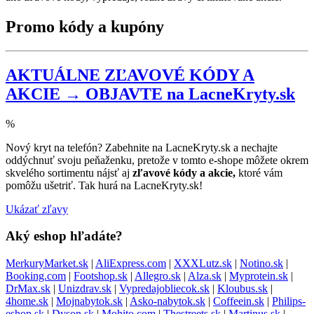
Promo kódy a kupóny
AKTUÁLNE ZĽAVOVÉ KÓDY A
AKCIE → OBJAVTE na LacneKryty.sk
%
Nový kryt na telefón? Zabehnite na LacneKryty.sk a nechajte
oddýchnuť svoju peňaženku, pretože v tomto e-shope môžete okrem
skvelého sortimentu nájsť aj
zľavové kódy a akcie,
ktoré vám
pomôžu ušetriť. Tak hurá na LacneKryty.sk!
Ukázať zľavy
Aký eshop hľadáte?
MerkuryMarket.sk
|
AliExpress.com
|
XXXLutz.sk
|
Notino.sk
|
Booking.com
|
Footshop.sk
|
Allegro.sk
|
Alza.sk
|
Myprotein.sk
|
DrMax.sk
|
Unizdrav.sk
|
Vypredajobliecok.sk
|
Kloubus.sk
|
4home.sk
|
Mojnabytok.sk
|
Asko-nabytok.sk
|
Coffeein.sk
|
Philips-
eshop.sk
|
Dyson.sk
|
Mohito.com
|
Thestreets.sk
|
Martinus.sk
|