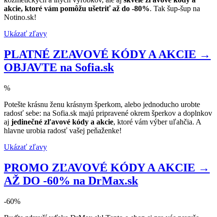
akcie, ktoré vám pomôžu ušetriť až do -80%
. Tak šup-šup na
Notino.sk!
Ukázať zľavy
PLATNÉ ZĽAVOVÉ KÓDY A AKCIE →
OBJAVTE na Sofia.sk
%
Potešte krásnu ženu krásnym šperkom, alebo jednoducho urobte
radosť sebe: na Sofia.sk majú pripravené okrem šperkov a doplnkov
aj
jedinečné zľavové kódy a akcie
, ktoré vám výber uľahčia. A
hlavne urobia radosť vašej peňaženke!
Ukázať zľavy
PROMO ZĽAVOVÉ KÓDY A AKCIE →
AŽ DO -60% na DrMax.sk
-60%