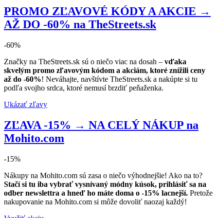
PROMO ZĽAVOVÉ KÓDY A AKCIE →
AŽ DO -60% na TheStreets.sk
-60%
Značky na TheStreets.sk sú o niečo viac na dosah –
vďaka
skvelým promo zľavovým kódom a akciám, ktoré znížili ceny
až do -60%
! Neváhajte, navštívte TheStreets.sk a nakúpte si tu
podľa svojho srdca, ktoré nemusí brzdiť peňaženka.
Ukázať zľavy
ZĽAVA -15% → NA CELÝ NÁKUP na
Mohito.com
-15%
Nákupy na Mohito.com sú zasa o niečo výhodnejšie! Ako na to?
Stačí si tu iba vybrať vysnívaný módny kúsok, prihlásiť sa na
odber newslettra a hneď ho máte doma o -15% lacnejší.
Pretože
nakupovanie na Mohito.com si môže dovoliť naozaj každý!