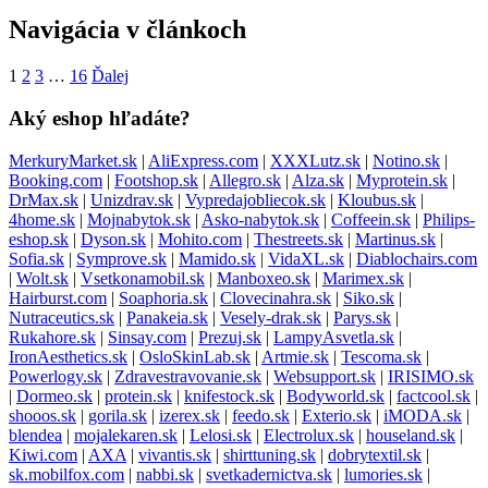
Navigácia v článkoch
1
2
3
…
16
Ďalej
Aký eshop hľadáte?
MerkuryMarket.sk
|
AliExpress.com
|
XXXLutz.sk
|
Notino.sk
|
Booking.com
|
Footshop.sk
|
Allegro.sk
|
Alza.sk
|
Myprotein.sk
|
DrMax.sk
|
Unizdrav.sk
|
Vypredajobliecok.sk
|
Kloubus.sk
|
4home.sk
|
Mojnabytok.sk
|
Asko-nabytok.sk
|
Coffeein.sk
|
Philips-
eshop.sk
|
Dyson.sk
|
Mohito.com
|
Thestreets.sk
|
Martinus.sk
|
Sofia.sk
|
Symprove.sk
|
Mamido.sk
|
VidaXL.sk
|
Diablochairs.com
|
Wolt.sk
|
Vsetkonamobil.sk
|
Manboxeo.sk
|
Marimex.sk
|
Hairburst.com
|
Soaphoria.sk
|
Clovecinahra.sk
|
Siko.sk
|
Nutraceutics.sk
|
Panakeia.sk
|
Vesely-drak.sk
|
Parys.sk
|
Rukahore.sk
|
Sinsay.com
|
Prezuj.sk
|
LampyAsvetla.sk
|
IronAesthetics.sk
|
OsloSkinLab.sk
|
Artmie.sk
|
Tescoma.sk
|
Powerlogy.sk
|
Zdravestravovanie.sk
|
Websupport.sk
|
IRISIMO.sk
|
Dormeo.sk
|
protein.sk
|
knifestock.sk
|
Bodyworld.sk
|
factcool.sk
|
shooos.sk
|
gorila.sk
|
izerex.sk
|
feedo.sk
|
Exterio.sk
|
iMODA.sk
|
blendea
|
mojalekaren.sk
|
Lelosi.sk
|
Electrolux.sk
|
houseland.sk
|
Kiwi.com
|
AXA
|
vivantis.sk
|
shirttuning.sk
|
dobrytextil.sk
|
sk.mobilfox.com
|
nabbi.sk
|
svetkadernictva.sk
|
lumories.sk
|