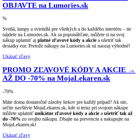
OBJAVTE na Lumories.sk
%
Svetlá, lampy a svietidlá pre všetkých a do každého interiéru – tie
nájdete na Lumories.sk. Ak sa poponáhľate, môžete si na svoj
nákup uplatniť aj
platné zľavové kódy a akcie
a ušetriť tak
desiatky eur. Pretože nákupy na Lumories.sk sú naozaj výhodné!
Ukázať zľavy
PROMO ZĽAVOVÉ KÓDY A AKCIE →
AŽ DO -70% na MojaLekaren.sk
-70%
Máte doma dostatočné zásoby liekov pre každý prípad? Ak nie,
určite navštívte MojaLekaren.sk, kde si teraz pri svojom nákupe
môžete uplatniť
unikátne zľavové kódy a akcie
a
ušetriť tak až
do -70%
zo svojho nákupu. Dbajte na prevenciu a nakupujte na
MojaLekaren.sk!
Ukázať zľavy