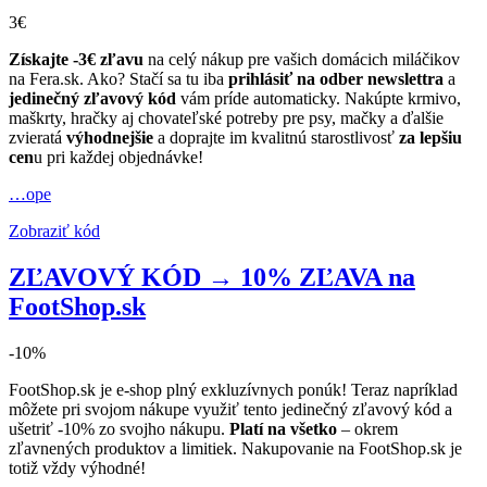
3€
Získajte -3€ zľavu
na celý nákup pre vašich domácich miláčikov
na Fera.sk. Ako? Stačí sa tu iba
prihlásiť na odber newslettra
a
jedinečný zľavový kód
vám príde automaticky. Nakúpte krmivo,
maškrty, hračky aj chovateľské potreby pre psy, mačky a ďalšie
zvieratá
výhodnejšie
a doprajte im kvalitnú starostlivosť
za lepšiu
cen
u pri každej objednávke!
…ope
Zobraziť kód
ZĽAVOVÝ KÓD → 10% ZĽAVA na
FootShop.sk
-10%
FootShop.sk je e-shop plný exkluzívnych ponúk! Teraz napríklad
môžete pri svojom nákupe využiť tento jedinečný zľavový kód a
ušetriť -10% zo svojho nákupu.
Platí na všetko
– okrem
zľavnených produktov a limitiek. Nakupovanie na FootShop.sk je
totiž vždy výhodné!