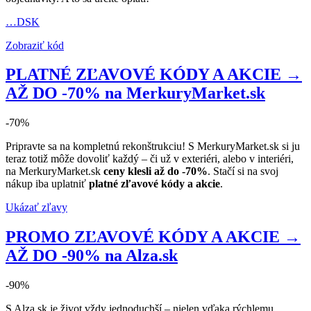
…DSK
Zobraziť kód
PLATNÉ ZĽAVOVÉ KÓDY A AKCIE →
AŽ DO -70% na MerkuryMarket.sk
-70%
Pripravte sa na kompletnú rekonštrukciu! S MerkuryMarket.sk si ju
teraz totiž môže dovoliť každý – či už v exteriéri, alebo v interiéri,
na MerkuryMarket.sk
ceny klesli až do -70%
. Stačí si na svoj
nákup iba uplatniť
platné zľavové kódy a akcie
.
Ukázať zľavy
PROMO ZĽAVOVÉ KÓDY A AKCIE →
AŽ DO -90% na Alza.sk
-90%
S Alza.sk je život vždy jednoduchší – nielen vďaka rýchlemu