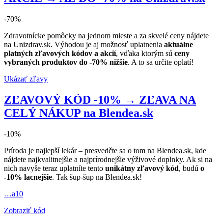
-70%
Zdravotnícke pomôcky na jednom mieste a za skvelé ceny nájdete
na Unizdrav.sk. Výhodou je aj možnosť uplatnenia
aktuálne
platných zľavových kódov a akcií
, vďaka ktorým sú
ceny
vybraných produktov do -70% nižšie
. A to sa určite oplatí!
Ukázať zľavy
ZĽAVOVÝ KÓD -10% → ZĽAVA NA
CELÝ NÁKUP na Blendea.sk
-10%
Príroda je najlepší lekár – presvedčte sa o tom na Blendea.sk, kde
nájdete najkvalitnejšie a najprírodnejšie výživové doplnky. Ak si na
nich navyše teraz uplatníte tento
unikátny zľavový kód
, budú
o
-10% lacnejšie
. Tak šup-šup na Blendea.sk!
…a10
Zobraziť kód