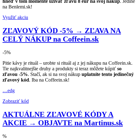
hneď v tom momente užívať zľavu 8 eur na svoj nákup
. Jedine
na Benlemi.sk!
Využiť akciu
ZĽAVOVÝ KÓD -5% → ZĽAVA NA
CELÝ NÁKUP na Coffeein.sk
-5%
Pitie kávy je rituál – urobte si rituál aj z jej nákupu na Coffeein.sk.
Tie najkvalitnejšie druhy a produkty si teraz môžete kúpiť
so
zľavou -5%
. Stačí, ak si na svoj nákup
uplatníte tento jedinečný
zľavový kód
. Iba na Coffeein.sk!
…edg
Zobraziť kód
AKTUÁLNE ZĽAVOVÉ KÓDY A
AKCIE → OBJAVTE na Martinus.sk
%