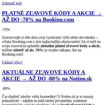
Zobraziť kód
PLATNÉ ZĽAVOVÉ KÓDY A AKCIE →
AŽ DO -70% na Booking.com
-70%
Zarezervujte si ešte dnes svoj vysnívaný výlet alebo dovolenku –
vďaka Booking.com s tým najlacnejším ubytovaním! Ak si totiž na
svoju rezerváciu uplatníte
aktuálne platné zľavové kódy a akcie
,
môžete
ušetriť až do -70%
zo svojho nákupu. Iba na
Booking.com!
Ukázať zľavy
AKTUÁLNE ZĽAVOVÉ KÓDY A
AKCIE → AŽ DO -80% na Notino.sk
-80%
Čas doplniť zásoby vašej kozmetiky! S Notino.sk je to naozaj
jednoduché – nájdete tu totiž nielen prvotriedny sortiment
kozmetických a iných výrobkov, ale aj
skvelé zľavové kódy a