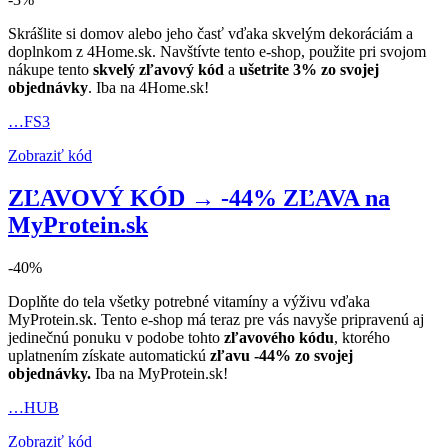
Skrášlite si domov alebo jeho časť vďaka skvelým dekoráciám a
doplnkom z 4Home.sk. Navštívte tento e-shop, použite pri svojom
nákupe tento
skvelý zľavový kód
a
ušetrite 3% zo svojej
objednávky
. Iba na 4Home.sk!
…FS3
Zobraziť kód
ZĽAVOVÝ KÓD → -44% ZĽAVA na
MyProtein.sk
-40%
Doplňte do tela všetky potrebné vitamíny a výživu vďaka
MyProtein.sk. Tento e-shop má teraz pre vás navyše pripravenú aj
jedinečnú ponuku v podobe tohto
zľavového kódu
, ktorého
uplatnením získate automatickú
zľavu -44% zo svojej
objednávky.
Iba na MyProtein.sk!
…HUB
Zobraziť kód