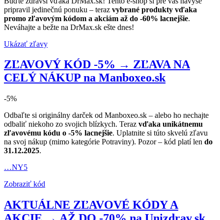
Buďte zdravší vďaka DrMax.sk! Tento e-shop si pre vás navyše
pripravil jedinečnú ponuku – teraz
vybrané produkty vďaka
promo zľavovým kódom a akciám až do -60% lacnejšie
.
Neváhajte a bežte na DrMax.sk ešte dnes!
Ukázať zľavy
ZĽAVOVÝ KÓD -5% → ZĽAVA NA
CELÝ NÁKUP na Manboxeo.sk
-5%
Odbaľte si originálny darček od Manboxeo.sk – alebo ho nechajte
odbaliť niekoho zo svojich blízkych. Teraz
vďaka unikátnemu
zľavovému kódu o -5% lacnejšie
. Uplatnite si túto skvelú zľavu
na svoj nákup (mimo kategórie Potraviny). Pozor – kód platí len
do
31.12.2025
.
…NY5
Zobraziť kód
AKTUÁLNE ZĽAVOVÉ KÓDY A
AKCIE → AŽ DO -70% na Unizdrav.sk