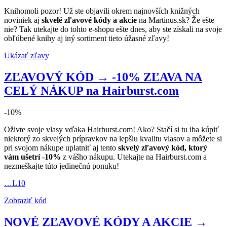
Knihomoli pozor! Už ste objavili okrem najnovších knižných
noviniek aj
skvelé zľavové kódy a akcie
na Martinus.sk? Že ešte
nie? Tak utekajte do tohto e-shopu ešte dnes, aby ste získali na svoje
obľúbené knihy aj iný sortiment tieto úžasné zľavy!
Ukázať zľavy
ZĽAVOVÝ KÓD → -10% ZĽAVA NA
CELÝ NÁKUP na Hairburst.com
-10%
Oživte svoje vlasy vďaka Hairburst.com! Ako? Stačí si tu iba kúpiť
niektorý zo skvelých prípravkov na lepšiu kvalitu vlasov a môžete si
pri svojom nákupe uplatniť aj tento
skvelý zľavový kód, ktorý
vám ušetrí -10%
z vášho nákupu. Utekajte na Hairburst.com a
nezmeškajte túto jedinečnú ponuku!
…L10
Zobraziť kód
NOVÉ ZĽAVOVÉ KÓDY A AKCIE →