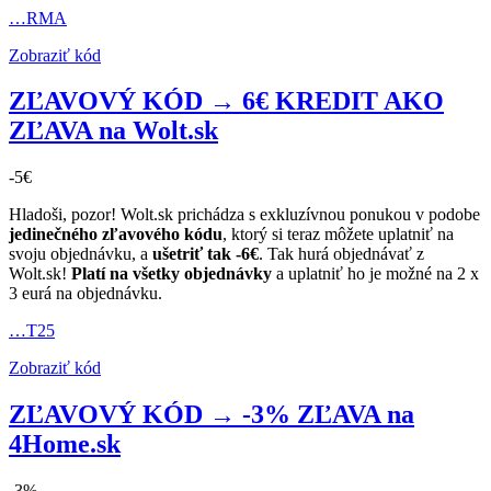
…RMA
Zobraziť kód
ZĽAVOVÝ KÓD → 6€ KREDIT AKO
ZĽAVA na Wolt.sk
-5€
Hladoši, pozor! Wolt.sk prichádza s exkluzívnou ponukou v podobe
jedinečného zľavového kódu
, ktorý si teraz môžete uplatniť na
svoju objednávku, a
ušetriť tak -6€
. Tak hurá objednávať z
Wolt.sk!
Platí na všetky objednávky
a uplatniť ho je možné na 2 x
3 eurá na objednávku.
…T25
Zobraziť kód
ZĽAVOVÝ KÓD → -3% ZĽAVA na
4Home.sk
-3%