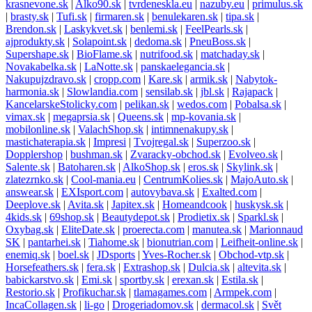
krasnevone.sk
|
Alko90.sk
|
tvrdeneskla.eu
|
nazuby.eu
|
primulus.sk
|
brasty.sk
|
Tufi.sk
|
firmaren.sk
|
benulekaren.sk
|
tipa.sk
|
Brendon.sk
|
Laskykvet.sk
|
benlemi.sk
|
FeelPearls.sk
|
ajprodukty.sk
|
Solapoint.sk
|
dedoma.sk
|
PneuBoss.sk
|
Supershape.sk
|
BioFlame.sk
|
nutrifood.sk
|
matchaday.sk
|
Novakabelka.sk
|
LaNotte.sk
|
panskaelegancia.sk
|
Nakupujzdravo.sk
|
cropp.com
|
Kare.sk
|
armik.sk
|
Nabytok-
harmonia.sk
|
Slowlandia.com
|
sensilab.sk
|
jbl.sk
|
Rajapack
|
KancelarskeStolicky.com
|
pelikan.sk
|
wedos.com
|
Pobalsa.sk
|
vimax.sk
|
megaprsia.sk
|
Queens.sk
|
mp-kovania.sk
|
mobilonline.sk
|
ValachShop.sk
|
intimnenakupy.sk
|
mastichaterapia.sk
|
Impresi
|
Tvojregal.sk
|
Superzoo.sk
|
Dopplershop
|
bushman.sk
|
Zvaracky-obchod.sk
|
Evolveo.sk
|
Salente.sk
|
Batoharen.sk
|
AlkoShop.sk
|
eros.sk
|
Skylink.sk
|
zlatezrnko.sk
|
Cool-mania.eu
|
CentrumKolies.sk
|
MajoAuto.sk
|
answear.sk
|
EXIsport.com
|
autovybava.sk
|
Exalted.com
|
Deeplove.sk
|
Avita.sk
|
Japitex.sk
|
Homeandcook
|
huskysk.sk
|
4kids.sk
|
69shop.sk
|
Beautydepot.sk
|
Prodietix.sk
|
Sparkl.sk
|
Oxybag.sk
|
EliteDate.sk
|
proerecta.com
|
manutea.sk
|
Marionnaud
SK
|
pantarhei.sk
|
Tiahome.sk
|
bionutrian.com
|
Leifheit-online.sk
|
enemiq.sk
|
boel.sk
|
JDsports
|
Yves-Rocher.sk
|
Obchod-vtp.sk
|
Horsefeathers.sk
|
fera.sk
|
Extrashop.sk
|
Dulcia.sk
|
altevita.sk
|
babickarstvo.sk
|
Emi.sk
|
sportby.sk
|
erexan.sk
|
Estila.sk
|
Restorio.sk
|
Profikuchar.sk
|
tlamagames.com
|
Armpek.com
|
IncaCollagen.sk
|
li-go
|
Drogeriadomov.sk
|
dermacol.sk
|
Svět