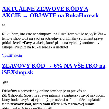
AKTUÁLNE ZĽAVOVÉ KÓDY A
AKCIE → OBJAVTE na RukaHore.sk
%
Ruku hore, kto ešte nenakupoval na RukaHore.sk! Je najvyšší čas –
tento e-shop totiž na svoj prvotriedny a originálny sortiment práve
pridal skvelé
zľavy a akcie
, ktoré platia na vybraný sortiment v
eshope. Prejdite na RukaHore.sk a ušetrite!
Využiť akciu
ZĽAVOVÝ KÓD → 6% NA VŠETKO na
iSEXshop.sk
-6%
Diskrétny a prvotriedny online sexshop je tu pre vás na
iSEXshop.sk. Spestrite si svoj intímny a partnerský život nákupom,
ktorý bude navyše aj výhodný, pretože si naňho môžete uplatniť
tento
zľavový kód, ktorý vám ušetrí 6% z celkovej sumy
objednávky. A to sa určite oplatí!