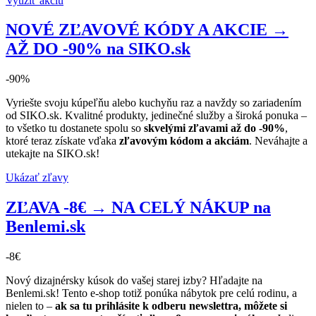
Využiť akciu
NOVÉ ZĽAVOVÉ KÓDY A AKCIE →
AŽ DO -90% na SIKO.sk
-90%
Vyriešte svoju kúpeľňu alebo kuchyňu raz a navždy so zariadením
od SIKO.sk. Kvalitné produkty, jedinečné služby a široká ponuka –
to všetko tu dostanete spolu so
skvelými zľavami až do -90%
,
ktoré teraz získate vďaka
zľavovým kódom a akciám
. Neváhajte a
utekajte na SIKO.sk!
Ukázať zľavy
ZĽAVA -8€ → NA CELÝ NÁKUP na
Benlemi.sk
-8€
Nový dizajnérsky kúsok do vašej starej izby? Hľadajte na
Benlemi.sk! Tento e-shop totiž ponúka nábytok pre celú rodinu, a
nielen to –
ak sa tu prihlásite k odberu newslettra, môžete si