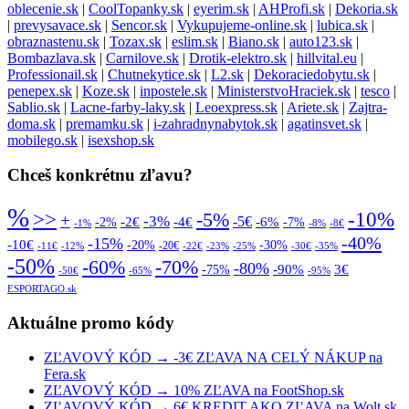
oblecenie.sk
|
CoolTopanky.sk
|
eyerim.sk
|
AHProfi.sk
|
Dekoria.sk
|
prevysavace.sk
|
Sencor.sk
|
Vykupujeme-online.sk
|
lubica.sk
|
obraznastenu.sk
|
Tozax.sk
|
eslim.sk
|
Biano.sk
|
auto123.sk
|
Bombazlava.sk
|
Carnilove.sk
|
Drotik-elektro.sk
|
hillvital.eu
|
Professionail.sk
|
Chutnekytice.sk
|
L2.sk
|
Dekoraciedobytu.sk
|
penepex.sk
|
Koze.sk
|
inpostele.sk
|
MinisterstvoHraciek.sk
|
tesco
|
Sablio.sk
|
Lacne-farby-laky.sk
|
Leoexpress.sk
|
Ariete.sk
|
Zajtra-
doma.sk
|
premamku.sk
|
i-zahradnynabytok.sk
|
agatinsvet.sk
|
mobilego.sk
|
isexshop.sk
Chceš konkrétnu zľavu?
%
>>
-10%
-5%
+
-3%
-5€
-2€
-4€
-6%
-2%
-7%
-1%
-8%
-8€
-40%
-15%
-10€
-20%
-30%
-20€
-11€
-12%
-22€
-23%
-25%
-30€
-35%
-50%
-70%
-60%
-80%
-90%
3€
-75%
-50€
-65%
-95%
ESPORTAGO.sk
Aktuálne promo kódy
ZĽAVOVÝ KÓD → -3€ ZĽAVA NA CELÝ NÁKUP na
Fera.sk
ZĽAVOVÝ KÓD → 10% ZĽAVA na FootShop.sk
ZĽAVOVÝ KÓD → 6€ KREDIT AKO ZĽAVA na Wolt.sk