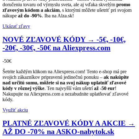
doručeniu tovaru od výmyslu sveta, ale aj vďaka skvelým
promo
zľavovým kódom a akciám
, s ktorými môžete ušetriť pri svojom
nákupe
až do -90%
. Iba na Alza.sk!
Ukázať zľavy
NOVÉ ZĽAVOVÉ KÓDY → -5€, -10€,
-20€, -30€, -50€ na Aliexpress.com
-50€
Šetrite každým klikom na Aliexpress.com! Tento e-shop má pre
svojich zákazníkov pripravenú jedinečnú ponuku –
ak nakúpite
nad určitú sumu, môžete si na svoj nákup uplatniť zľavové
kódy v rôznej výške
. Ten najvyšší vám ušetrí
až -50 eur
!
Nakupujte na Aliexpress.com a nezabudnite uplatňovať zľavové
kódy.
Využiť akciu
PLATNÉ ZĽAVOVÉ KÓDY A AKCIE →
AŽ DO -70% na ASKO-nabytok.sk