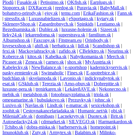
Plodů
|
Fusakle.sk
|
Petissimo.sk
|
OKfish.sk
|
Earplugs.sk
|
Stoporex.sk
|
DXRacer.sk
|
reedog.sk
|
Puravia.sk
|
BabyMall.sk
|
bohatstvo-prirody.sk
|
ejoy.sk
|
temu.com
|
ErikaFashion.sk
|
Fann.sk
|
stressfix.sk
|
Luxusnabielizen.sk
|
eSportago.sk
|
kytary.sk
|
SklenenyShop.sk
|
Zapardrobnych.sk
|
Spinkids
|
Lentiamo.sk
|
Bezednamiska.sk
|
Dublez.sk
|
luxusne-holenie.sk
|
Sizeer.sk
|
lieky24.sk
|
lekarendoma.sk
|
superstrava.sk
|
familium.sk
|
Albumshop.sk
|
Faxcopy.sk
|
Fitstream.eu
|
Orinbody.sk
|
lovesexshop.sk
|
ahifi.sk
|
herbatica.sk
|
lidl.sk
|
Scandishop sk
|
fexi.sk
|
Mackoviahracky.sk
|
zafido.sk
|
CBelektro.sk
|
Neurinu.sk
|
Koberce.sk
|
kitos.sk
|
Kabelka.sk
|
Nabytkomania.sk
|
Merch.sk
|
Picasee.sk
|
Zenea.sk
|
carneo.sk
|
shox.sk
|
MyAustria.sk
|
Kabelecky.sk
|
NewBalance.sk
|
e-sportshop
|
kadernickyservis.sk
|
pasky-remienky.sk
|
Swimaholic
|
Fines.sk
|
E-spotrebice.sk
|
budchlap.sk
|
skvelamoda.sk
|
Lavonio.sk
|
indickynabytok.sk
|
esat.sk
|
GSklub.sk
|
Terezia.sk
|
Arno-obuv.sk
|
Dobrepitie.sk
|
luxusne-pera.sk
|
trenirkaren.sk
|
LekáreňAVE.sk
|
Nekonecno.sk
|
mebik.sk
|
metalshop.sk
|
fotoobrazyzplatna.sk
|
triola.sk
|
omegamarine.sk
|
bubulakovo.sk
|
Prezuvky.sk
|
johnc.sk
|
Luxivo.sk
|
Navlas.sk
|
Lindt.sk
|
e-matrac.sk
|
sexicekshop.sk
|
zoohit.sk
|
Cestovnakancelariadaka.sk
|
Humanic.net/sk
|
obi.sk
|
MilenialCafe.sk
|
domibags
|
Lacnekryty.sk
|
Duotex.sk
|
Brit.sk
|
Autosedacky24.sk
|
cdrmarket.sk
|
SILVEGO.sk
|
Harmankardon.sk
|
Tchibo.sk
|
dobra-miska.sk
|
barberservis.sk
|
homepoint.sk
|
Imunoklub.sk
|
Zuty.sk
|
Armytex.sk
|
Balabim.sk
|
Milinko-