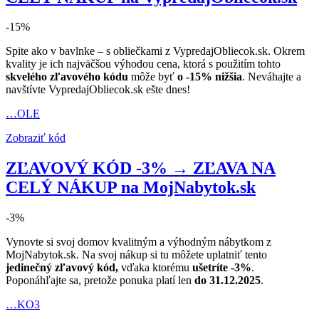
-15%
Spite ako v bavlnke – s obliečkami z VypredajObliecok.sk. Okrem
kvality je ich najväčšou výhodou cena, ktorá s použitím tohto
skvelého zľavového kódu
môže byť
o -15% nižšia
. Neváhajte a
navštívte VypredajObliecok.sk ešte dnes!
…OLE
Zobraziť kód
ZĽAVOVÝ KÓD -3% → ZĽAVA NA
CELÝ NÁKUP na MojNabytok.sk
-3%
Vynovte si svoj domov kvalitným a výhodným nábytkom z
MojNabytok.sk. Na svoj nákup si tu môžete uplatniť tento
jedinečný zľavový kód,
vďaka ktorému
ušetríte -3%
.
Poponáhľajte sa, pretože ponuka platí len
do 31.12.2025
.
…KO3