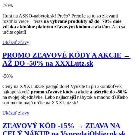
-70%
Hurá na ASKO-nabytok.sk! Prečo? Pretože sa tu so zľavami
roztrhlo vrece – teraz
na vybrané produkty až do -70% dole
vďaka aktuálne platným zľavovým kódom a akciám
. A to sa
určite oplatí!
Ukázať zľavy
PROMO ZĽAVOVÉ KÓDY A AKCIE →
AŽ DO -50% na XXXLutz.sk
-50%
Ceny na XXXLutz.sk padajú dole! Využite tu pri akomkoľvek
nákupe skvelé
promo zľavové kódy a akcie a ušetrite do -50%
na svojej objednávke. Lebo najlacnejší nábytok a mnoho ďalšieho
sortimentu majú určite na XXXLutz.sk!
Ukázať zľavy
ZĽAVOVÝ KÓD -15% → ZĽAVA NA
CELÝ NÁKUP na VypredajObliecok.sk