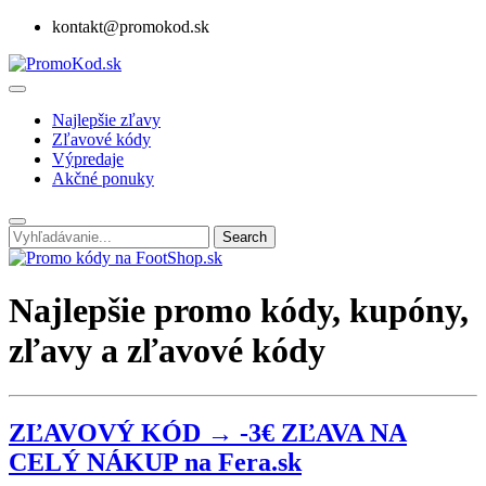
kontakt@promokod.sk
Najlepšie zľavy
Zľavové kódy
Výpredaje
Akčné ponuky
Search
Najlepšie promo kódy, kupóny,
zľavy a zľavové kódy
ZĽAVOVÝ KÓD → -3€ ZĽAVA NA
CELÝ NÁKUP na Fera.sk