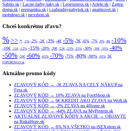
Sablio.sk
|
Lacne-farby-laky.sk
|
Leoexpress.sk
|
Ariete.sk
|
Zajtra-
doma.sk
|
premamku.sk
|
i-zahradnynabytok.sk
|
agatinsvet.sk
|
mobilego.sk
|
isexshop.sk
Chceš konkrétnu zľavu?
%
>>
-10%
-5%
+
-3%
-5€
-2€
-4€
-6%
-2%
-7%
-1%
-8%
-8€
-40%
-15%
-10€
-20%
-30%
-20€
-11€
-12%
-22€
-23%
-25%
-30€
-35%
-50%
-70%
-60%
-80%
-90%
3€
-75%
-50€
-65%
-95%
ESPORTAGO.sk
Aktuálne promo kódy
ZĽAVOVÝ KÓD → -3€ ZĽAVA NA CELÝ NÁKUP na
Fera.sk
ZĽAVOVÝ KÓD → 10% ZĽAVA na FootShop.sk
ZĽAVOVÝ KÓD → 6€ KREDIT AKO ZĽAVA na Wolt.sk
ZĽAVOVÝ KÓD → -3% ZĽAVA na 4Home.sk
ZĽAVOVÝ KÓD → -44% ZĽAVA na MyProtein.sk
AKTUÁLNE ZĽAVOVÉ KÓDY A AKCIE → OBJAVTE
na RukaHore.sk
ZĽAVOVÝ KÓD → 6% NA VŠETKO na iSEXshop.sk