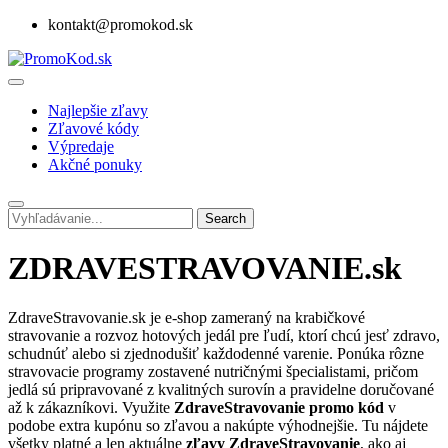
kontakt@promokod.sk
Najlepšie zľavy
Zľavové kódy
Výpredaje
Akčné ponuky
Search
ZDRAVESTRAVOVANIE.sk
ZdraveStravovanie.sk je e-shop zameraný na krabičkové
stravovanie a rozvoz hotových jedál pre ľudí, ktorí chcú jesť zdravo,
schudnúť alebo si zjednodušiť každodenné varenie. Ponúka rôzne
stravovacie programy zostavené nutričnými špecialistami, pričom
jedlá sú pripravované z kvalitných surovín a pravidelne doručované
až k zákazníkovi. Využite
ZdraveStravovanie promo kód
v
podobe extra kupónu so zľavou a nakúpte výhodnejšie. Tu nájdete
všetky platné a len aktuálne
zľavy ZdraveStravovanie
, ako aj