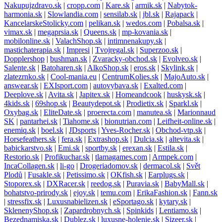
Nakupujzdravo.sk
|
cropp.com
|
Kare.sk
|
armik.sk
|
Nabytok-
harmonia.sk
|
Slowlandia.com
|
sensilab.sk
|
jbl.sk
|
Rajapack
|
KancelarskeStolicky.com
|
pelikan.sk
|
wedos.com
|
Pobalsa.sk
|
vimax.sk
|
megaprsia.sk
|
Queens.sk
|
mp-kovania.sk
|
mobilonline.sk
|
ValachShop.sk
|
intimnenakupy.sk
|
mastichaterapia.sk
|
Impresi
|
Tvojregal.sk
|
Superzoo.sk
|
Dopplershop
|
bushman.sk
|
Zvaracky-obchod.sk
|
Evolveo.sk
|
Salente.sk
|
Batoharen.sk
|
AlkoShop.sk
|
eros.sk
|
Skylink.sk
|
zlatezrnko.sk
|
Cool-mania.eu
|
CentrumKolies.sk
|
MajoAuto.sk
|
answear.sk
|
EXIsport.com
|
autovybava.sk
|
Exalted.com
|
Deeplove.sk
|
Avita.sk
|
Japitex.sk
|
Homeandcook
|
huskysk.sk
|
4kids.sk
|
69shop.sk
|
Beautydepot.sk
|
Prodietix.sk
|
Sparkl.sk
|
Oxybag.sk
|
EliteDate.sk
|
proerecta.com
|
manutea.sk
|
Marionnaud
SK
|
pantarhei.sk
|
Tiahome.sk
|
bionutrian.com
|
Leifheit-online.sk
|
enemiq.sk
|
boel.sk
|
JDsports
|
Yves-Rocher.sk
|
Obchod-vtp.sk
|
Horsefeathers.sk
|
fera.sk
|
Extrashop.sk
|
Dulcia.sk
|
altevita.sk
|
babickarstvo.sk
|
Emi.sk
|
sportby.sk
|
erexan.sk
|
Estila.sk
|
Restorio.sk
|
Profikuchar.sk
|
tlamagames.com
|
Armpek.com
|
IncaCollagen.sk
|
li-go
|
Drogeriadomov.sk
|
dermacol.sk
|
Svět
Plodů
|
Fusakle.sk
|
Petissimo.sk
|
OKfish.sk
|
Earplugs.sk
|
Stoporex.sk
|
DXRacer.sk
|
reedog.sk
|
Puravia.sk
|
BabyMall.sk
|
bohatstvo-prirody.sk
|
ejoy.sk
|
temu.com
|
ErikaFashion.sk
|
Fann.sk
|
stressfix.sk
|
Luxusnabielizen.sk
|
eSportago.sk
|
kytary.sk
|
SklenenyShop.sk
|
Zapardrobnych.sk
|
Spinkids
|
Lentiamo.sk
|
Bezednamiska.sk
|
Dublez.sk
|
luxusne-holenie.sk
|
Sizeer.sk
|