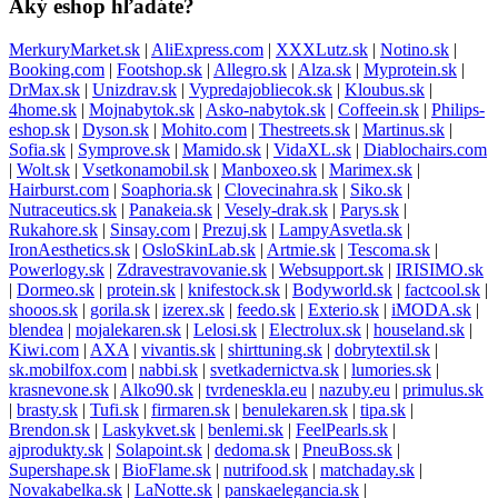
Aký eshop hľadáte?
MerkuryMarket.sk
|
AliExpress.com
|
XXXLutz.sk
|
Notino.sk
|
Booking.com
|
Footshop.sk
|
Allegro.sk
|
Alza.sk
|
Myprotein.sk
|
DrMax.sk
|
Unizdrav.sk
|
Vypredajobliecok.sk
|
Kloubus.sk
|
4home.sk
|
Mojnabytok.sk
|
Asko-nabytok.sk
|
Coffeein.sk
|
Philips-
eshop.sk
|
Dyson.sk
|
Mohito.com
|
Thestreets.sk
|
Martinus.sk
|
Sofia.sk
|
Symprove.sk
|
Mamido.sk
|
VidaXL.sk
|
Diablochairs.com
|
Wolt.sk
|
Vsetkonamobil.sk
|
Manboxeo.sk
|
Marimex.sk
|
Hairburst.com
|
Soaphoria.sk
|
Clovecinahra.sk
|
Siko.sk
|
Nutraceutics.sk
|
Panakeia.sk
|
Vesely-drak.sk
|
Parys.sk
|
Rukahore.sk
|
Sinsay.com
|
Prezuj.sk
|
LampyAsvetla.sk
|
IronAesthetics.sk
|
OsloSkinLab.sk
|
Artmie.sk
|
Tescoma.sk
|
Powerlogy.sk
|
Zdravestravovanie.sk
|
Websupport.sk
|
IRISIMO.sk
|
Dormeo.sk
|
protein.sk
|
knifestock.sk
|
Bodyworld.sk
|
factcool.sk
|
shooos.sk
|
gorila.sk
|
izerex.sk
|
feedo.sk
|
Exterio.sk
|
iMODA.sk
|
blendea
|
mojalekaren.sk
|
Lelosi.sk
|
Electrolux.sk
|
houseland.sk
|
Kiwi.com
|
AXA
|
vivantis.sk
|
shirttuning.sk
|
dobrytextil.sk
|
sk.mobilfox.com
|
nabbi.sk
|
svetkadernictva.sk
|
lumories.sk
|
krasnevone.sk
|
Alko90.sk
|
tvrdeneskla.eu
|
nazuby.eu
|
primulus.sk
|
brasty.sk
|
Tufi.sk
|
firmaren.sk
|
benulekaren.sk
|
tipa.sk
|
Brendon.sk
|
Laskykvet.sk
|
benlemi.sk
|
FeelPearls.sk
|
ajprodukty.sk
|
Solapoint.sk
|
dedoma.sk
|
PneuBoss.sk
|
Supershape.sk
|
BioFlame.sk
|
nutrifood.sk
|
matchaday.sk
|
Novakabelka.sk
|
LaNotte.sk
|
panskaelegancia.sk
|