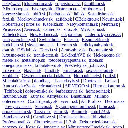
lieky24.sk
|
lekarendoma.sk
|
superstrava.sk
|
familium.sk
|
Albumshop.sk
|
Faxcopy.sk
|
Fitstream.eu
|
Orinbody.sk
|
lovesexshop.sk
|
ahifi.sk
|
herbatica.sk
|
lidl.sk
|
Scandishop sk
|
fexi.sk
|
Mackoviahracky.sk
|
zafido.sk
|
CBelektro.sk
|
Neurinu.sk
|
Koberce.sk
|
kitos.sk
|
Kabelka.sk
|
Nabytkomania.sk
|
Merch.sk
|
Picasee.sk
|
Zenea.sk
|
carneo.sk
|
shox.sk
|
MyAustria.sk
|
Kabelecky.sk
|
NewBalance.sk
|
e-sportshop
|
kadernickyservis.sk
|
pasky-remienky.sk
|
Swimaholic
|
Fines.sk
|
E-spotrebice.sk
|
budchlap.sk
|
skvelamoda.sk
|
Lavonio.sk
|
indickynabytok.sk
|
esat.sk
|
GSklub.sk
|
Terezia.sk
|
Arno-obuv.sk
|
Dobrepitie.sk
|
luxusne-pera.sk
|
trenirkaren.sk
|
LekáreňAVE.sk
|
Nekonecno.sk
|
mebik.sk
|
metalshop.sk
|
fotoobrazyzplatna.sk
|
triola.sk
|
omegamarine.sk
|
bubulakovo.sk
|
Prezuvky.sk
|
johnc.sk
|
Luxivo.sk
|
Navlas.sk
|
Lindt.sk
|
e-matrac.sk
|
sexicekshop.sk
|
zoohit.sk
|
Cestovnakancelariadaka.sk
|
Humanic.net/sk
|
obi.sk
|
MilenialCafe.sk
|
domibags
|
Lacnekryty.sk
|
Duotex.sk
|
Brit.sk
|
Autosedacky24.sk
|
cdrmarket.sk
|
SILVEGO.sk
|
Harmankardon.sk
|
Tchibo.sk
|
dobra-miska.sk
|
barberservis.sk
|
homepoint.sk
|
Imunoklub.sk
|
Zuty.sk
|
Armytex.sk
|
Balabim.sk
|
Milinko-
oblecenie.sk
|
CoolTopanky.sk
|
eyerim.sk
|
AHProfi.sk
|
Dekoria.sk
|
prevysavace.sk
|
Sencor.sk
|
Vykupujeme-online.sk
|
lubica.sk
|
obraznastenu.sk
|
Tozax.sk
|
eslim.sk
|
Biano.sk
|
auto123.sk
|
Bombazlava.sk
|
Carnilove.sk
|
Drotik-elektro.sk
|
hillvital.eu
|
Professionail.sk
|
Chutnekytice.sk
|
L2.sk
|
Dekoraciedobytu.sk
|
penepex.sk
|
Koze.sk
|
inpostele.sk
|
MinisterstvoHraciek.sk
|
tesco
|