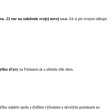
u -22 eur na založenie svojej novej s.r.o.
Ak si pri svojom nákupe
ýšku zľavy
na Firmaren.sk a ušetrite ešte dnes.
 výšku nájdete spolu s ďalšími výhodami a skvelými ponukami na