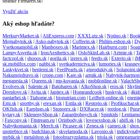
stránke Firmaren.sk!
Využiť akciu
Aký eshop hľadáte?
MerkuryMarket.sk
|
AliExpress.com
|
XXXLutz.sk
|
Notino.sk
|
Book
Mojnabytok.sk
|
Asko-nabytok.sk
|
Coffeein.sk
|
Philips-eshop.sk
|
Dy
Vsetkonamobil.sk
|
Manboxeo.sk
|
Marimex.sk
|
Hairburst.com
|
Soap
LampyAsvetla.sk
|
IronAesthetics.sk
|
OsloSkinLab.sk
|
Artmie.sk
|
T
factcool.sk
|
shooos.sk
|
gorila.sk
|
izerex.sk
|
feedo.sk
|
Exterio.sk
|
i
sk.mobilfox.com
|
nabbi.sk
|
svetkadernictva.sk
|
lumories.sk
|
krasnev
Laskykvet.sk
|
benlemi.sk
|
FeelPearls.sk
|
ajprodukty.sk
|
Solapoint.s
Nakupujzdravo.sk
|
cropp.com
|
Kare.sk
|
armik.sk
|
Nabytok-harmoni
megaprsia.sk
|
Queens.sk
|
mp-kovania.sk
|
mobilonline.sk
|
ValachSh
Evolveo.sk
|
Salente.sk
|
Batoharen.sk
|
AlkoShop.sk
|
eros.sk
|
Skylin
Deeplove.sk
|
Avita.sk
|
Japitex.sk
|
Homeandcook
|
huskysk.sk
|
4kid
pantarhei.sk
|
Tiahome.sk
|
bionutrian.com
|
Leifheit-online.sk
|
enemi
Emi.sk
|
sportby.sk
|
erexan.sk
|
Estila.sk
|
Restorio.sk
|
Profikuchar.sk
OKfish.sk
|
Earplugs.sk
|
Stoporex.sk
|
DXRacer.sk
|
reedog.sk
|
Pura
kytary.sk
|
SklenenyShop.sk
|
Zapardrobnych.sk
|
Spinkids
|
Lentiamo
|
Faxcopy.sk
|
Fitstream.eu
|
Orinbody.sk
|
lovesexshop.sk
|
ahifi.sk
|
h
Nabytkomania.sk
|
Merch.sk
|
Picasee.sk
|
Zenea.sk
|
carneo.sk
|
shox
spotrebice.sk
|
budchlap.sk
|
skvelamoda.sk
|
Lavonio.sk
|
indickynab
mebik.sk
|
metalshop.sk
|
fotoobrazyzplatna.sk
|
triola.sk
|
omegamarin