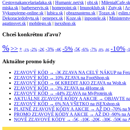
Cestovnakancelariadaka.sk
|
Humanic.net/sk
|
obi.sk
|
MilenialCafe.s
miska.sk
|
barberservis.sk
|
homepoint.sk
|
Imunoklub.sk
|
Zuty.sk
|
Ar
Vykupujeme-online.sk
|
lubica.sk
|
obraznastenu.sk
|
Tozax.sk
|
eslim.
Dekoraciedobytu.sk
|
penepex.sk
|
Koze.sk
|
inpostele.sk
|
Ministerst
agatinsvet.sk
|
mobilego.sk
|
isexshop.sk
Chceš konkrétnu zľavu?
%
>>
-10%
-5%
+
-3%
-5€
-2€
-4€
-6%
-
-2%
-7%
-1%
-8%
-8€
Aktuálne promo kódy
ZĽAVOVÝ KÓD → -3€ ZĽAVA NA CELÝ NÁKUP na Fera
ZĽAVOVÝ KÓD → 10% ZĽAVA na FootShop.sk
ZĽAVOVÝ KÓD → 6€ KREDIT AKO ZĽAVA na Wolt.sk
ZĽAVOVÝ KÓD → -3% ZĽAVA na 4Home.sk
ZĽAVOVÝ KÓD → -44% ZĽAVA na MyProtein.sk
AKTUÁLNE ZĽAVOVÉ KÓDY A AKCIE → OBJAVTE na R
ZĽAVOVÝ KÓD → 6% NA VŠETKO na iSEXshop.sk
PLATNÉ ZĽAVOVÉ KÓDY A AKCIE → AŽ DO -70% na Me
PROMO ZĽAVOVÉ KÓDY A AKCIE → AŽ DO -90% na Al
NOVÉ ZĽAVOVÉ KÓDY → -5€, -10€, -20€, -30€, -50€ na Al