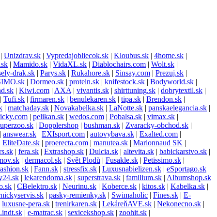
|
Unizdrav.sk
|
Vypredajobliecok.sk
|
Kloubus.sk
|
4home.sk
|
.sk
|
Mamido.sk
|
VidaXL.sk
|
Diablochairs.com
|
Wolt.sk
|
ely-drak.sk
|
Parys.sk
|
Rukahore.sk
|
Sinsay.com
|
Prezuj.sk
|
SIMO.sk
|
Dormeo.sk
|
protein.sk
|
knifestock.sk
|
Bodyworld.sk
|
nd.sk
|
Kiwi.com
|
AXA
|
vivantis.sk
|
shirttuning.sk
|
dobrytextil.sk
|
|
Tufi.sk
|
firmaren.sk
|
benulekaren.sk
|
tipa.sk
|
Brendon.sk
|
k
|
matchaday.sk
|
Novakabelka.sk
|
LaNotte.sk
|
panskaelegancia.sk
|
licky.com
|
pelikan.sk
|
wedos.com
|
Pobalsa.sk
|
vimax.sk
|
uperzoo.sk
|
Dopplershop
|
bushman.sk
|
Zvaracky-obchod.sk
|
|
answear.sk
|
EXIsport.com
|
autovybava.sk
|
Exalted.com
|
|
EliteDate.sk
|
proerecta.com
|
manutea.sk
|
Marionnaud SK
|
rs.sk
|
fera.sk
|
Extrashop.sk
|
Dulcia.sk
|
altevita.sk
|
babickarstvo.sk
|
mov.sk
|
dermacol.sk
|
Svět Plodů
|
Fusakle.sk
|
Petissimo.sk
|
ashion.sk
|
Fann.sk
|
stressfix.sk
|
Luxusnabielizen.sk
|
eSportago.sk
|
y24.sk
|
lekarendoma.sk
|
superstrava.sk
|
familium.sk
|
Albumshop.sk
o.sk
|
CBelektro.sk
|
Neurinu.sk
|
Koberce.sk
|
kitos.sk
|
Kabelka.sk
|
nickyservis.sk
|
pasky-remienky.sk
|
Swimaholic
|
Fines.sk
|
E-
|
luxusne-pera.sk
|
trenirkaren.sk
|
LekáreňAVE.sk
|
Nekonecno.sk
|
Lindt.sk
|
e-matrac.sk
|
sexicekshop.sk
|
zoohit.sk
|