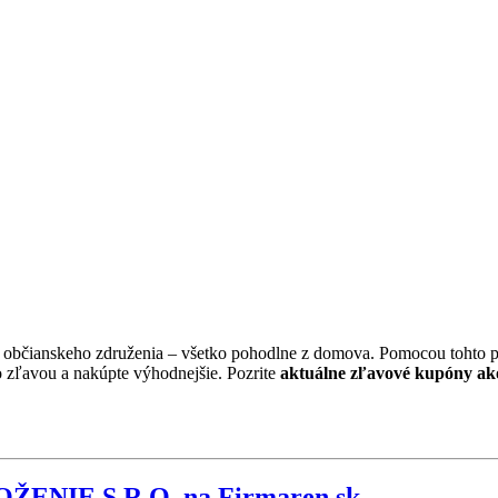
ebo občianskeho združenia – všetko pohodlne z domova. Pomocou tohto po
 zľavou a nakúpte výhodnejšie. Pozrite
aktuálne zľavové kupóny ak
ENIE S.R.O. na Firmaren.sk