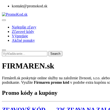
kontakt@promokod.sk
Najlepšie zľavy
Zľavové kódy
Výpredaje
Akčné ponuky
Search
FIRMAREN.sk
Firmáreň.sk poskytuje online služby na založenie živnosti, s.r.o. al
podnikanie. Využite
Firmaren promo kód
v podobe extra kupónu so
Promo kódy a kupóny
ZĽAVOVÝ KÓD → -22€ ZĽAVA NA ZALOŽ