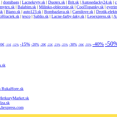
k
|
domibags
|
Lacnekryty.sk
|
Duotex.sk
|
Brit.sk
|
Autosedacky24.sk
|
c
mytex.sk
|
Balabim.sk
|
Milinko-oblecenie.sk
|
CoolTopanky.sk
|
eyeri
sk
|
Biano.sk
|
auto123.sk
|
Bombazlava.sk
|
Carnilove.sk
|
Drotik-elekt
voHraciek.sk
|
tesco
|
Sablio.sk
|
Lacne-farby-laky.sk
|
Leoexpress.sk
|
Ar
-50
-40%
-15%
10€
-20%
-30%
-20€
-11€
-12%
-22€
-23%
-25%
-30€
-35%
.sk
ukaHore.sk
rkuryMarket.sk
za.sk
iexpress.com