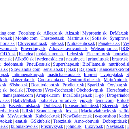
ing.com
|
Footshop.sk
|
Allegro.sk
|
Alza.sk
|
Myprotein.sk
|
DrMax.sk
son.sk
|
Mohito.com
|
Thestreets.sk
|
Martinus.sk
|
Sofia.sk
|
Symprove
horia.sk
|
Clovecinahra.sk
|
Siko.sk
|
Nutraceutics.sk
|
Panakeia.sk
|
Ves
escoma.sk
|
Powerlogy.sk
|
Zdravestravovanie.sk
|
Websupport.sk
|
IRI
MODA.sk
|
blendea
|
mojalekaren.sk
|
Lelosi.sk
|
Electrolux.sk
|
housela
one.sk
|
Alko90.sk
|
tvrdeneskla.eu
|
nazuby.eu
|
primulus.sk
|
brasty.sk
k
|
dedoma.sk
|
PneuBoss.sk
|
Supershape.sk
|
BioFlame.sk
|
nutrifood.s
a.sk
|
Slowlandia.com
|
sensilab.sk
|
jbl.sk
|
Rajapack
|
KancelarskeSto
op.sk
|
intimnenakupy.sk
|
mastichaterapia.sk
|
Impresi
|
Tvojregal.sk
|
S
k.sk
|
zlatezrnko.sk
|
Cool-mania.eu
|
CentrumKolies.sk
|
MajoAuto.sk
s.sk
|
69shop.sk
|
Beautydepot.sk
|
Prodietix.sk
|
Sparkl.sk
|
Oxybag.sk
q.sk
|
boel.sk
|
JDsports
|
Yves-Rocher.sk
|
Obchod-vtp.sk
|
Horsefeathe
|
tlamagames.com
|
Armpek.com
|
IncaCollagen.sk
|
li-go
|
Drogeriado
via.sk
|
BabyMall.sk
|
bohatstvo-prirody.sk
|
ejoy.sk
|
temu.com
|
ErikaF
.sk
|
Bezednamiska.sk
|
Dublez.sk
|
luxusne-holenie.sk
|
Sizeer.sk
|
liek
erbatica.sk
|
lidl.sk
|
Scandishop sk
|
fexi.sk
|
Mackoviahracky.sk
|
zafid
.sk
|
MyAustria.sk
|
Kabelecky.sk
|
NewBalance.sk
|
e-sportshop
|
kader
ytok.sk
|
esat.sk
|
GSklub.sk
|
Terezia.sk
|
Arno-obuv.sk
|
Dobrepitie.sk
e.sk
|
bubulakovo.sk
|
Prezuvky.sk
|
johnc.sk
|
Luxivo.sk
|
Navlas.sk
|