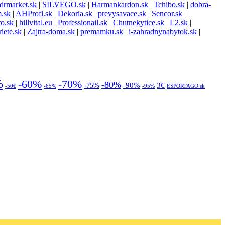
drmarket.sk
|
SILVEGO.sk
|
Harmankardon.sk
|
Tchibo.sk
|
dobra-
m.sk
|
AHProfi.sk
|
Dekoria.sk
|
prevysavace.sk
|
Sencor.sk
|
ro.sk
|
hillvital.eu
|
Professionail.sk
|
Chutnekytice.sk
|
L2.sk
|
iete.sk
|
Zajtra-doma.sk
|
premamku.sk
|
i-zahradnynabytok.sk
|
%
-70%
-60%
-80%
-90%
3€
-75%
-50€
-65%
-95%
ESPORTAGO.sk