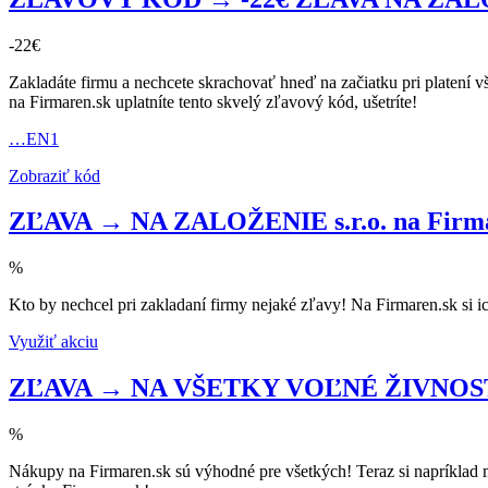
-22€
Zakladáte firmu a nechcete skrachovať hneď na začiatku pri platení v
na Firmaren.sk uplatníte tento skvelý zľavový kód, ušetríte!
…EN1
Zobraziť kód
ZĽAVA → NA ZALOŽENIE s.r.o. na Firma
%
Kto by nechcel pri zakladaní firmy nejaké zľavy! Na Firmaren.sk si i
Využiť akciu
ZĽAVA → NA VŠETKY VOĽNÉ ŽIVNOSTI 
%
Nákupy na Firmaren.sk sú výhodné pre všetkých! Teraz si napríklad 