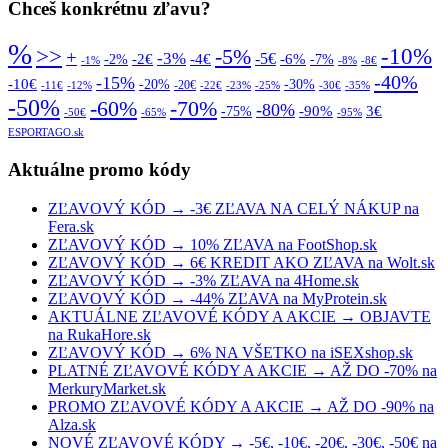
Chceš konkrétnu zľavu?
%
>>
-10%
-5%
+
-3%
-5€
-2€
-4€
-6%
-2%
-7%
-1%
-8%
-8€
-40%
-15%
-10€
-20%
-30%
-20€
-11€
-12%
-22€
-23%
-25%
-30€
-35%
-50%
-70%
-60%
-80%
-90%
3€
-75%
-50€
-65%
-95%
ESPORTAGO.sk
Aktuálne promo kódy
ZĽAVOVÝ KÓD → -3€ ZĽAVA NA CELÝ NÁKUP na
Fera.sk
ZĽAVOVÝ KÓD → 10% ZĽAVA na FootShop.sk
ZĽAVOVÝ KÓD → 6€ KREDIT AKO ZĽAVA na Wolt.sk
ZĽAVOVÝ KÓD → -3% ZĽAVA na 4Home.sk
ZĽAVOVÝ KÓD → -44% ZĽAVA na MyProtein.sk
AKTUÁLNE ZĽAVOVÉ KÓDY A AKCIE → OBJAVTE
na RukaHore.sk
ZĽAVOVÝ KÓD → 6% NA VŠETKO na iSEXshop.sk
PLATNÉ ZĽAVOVÉ KÓDY A AKCIE → AŽ DO -70% na
MerkuryMarket.sk
PROMO ZĽAVOVÉ KÓDY A AKCIE → AŽ DO -90% na
Alza.sk
NOVÉ ZĽAVOVÉ KÓDY → -5€, -10€, -20€, -30€, -50€ na