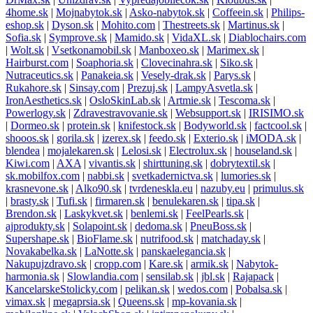
4home.sk
|
Mojnabytok.sk
|
Asko-nabytok.sk
|
Coffeein.sk
|
Philips-
eshop.sk
|
Dyson.sk
|
Mohito.com
|
Thestreets.sk
|
Martinus.sk
|
Sofia.sk
|
Symprove.sk
|
Mamido.sk
|
VidaXL.sk
|
Diablochairs.com
|
Wolt.sk
|
Vsetkonamobil.sk
|
Manboxeo.sk
|
Marimex.sk
|
Hairburst.com
|
Soaphoria.sk
|
Clovecinahra.sk
|
Siko.sk
|
Nutraceutics.sk
|
Panakeia.sk
|
Vesely-drak.sk
|
Parys.sk
|
Rukahore.sk
|
Sinsay.com
|
Prezuj.sk
|
LampyAsvetla.sk
|
IronAesthetics.sk
|
OsloSkinLab.sk
|
Artmie.sk
|
Tescoma.sk
|
Powerlogy.sk
|
Zdravestravovanie.sk
|
Websupport.sk
|
IRISIMO.sk
|
Dormeo.sk
|
protein.sk
|
knifestock.sk
|
Bodyworld.sk
|
factcool.sk
|
shooos.sk
|
gorila.sk
|
izerex.sk
|
feedo.sk
|
Exterio.sk
|
iMODA.sk
|
blendea
|
mojalekaren.sk
|
Lelosi.sk
|
Electrolux.sk
|
houseland.sk
|
Kiwi.com
|
AXA
|
vivantis.sk
|
shirttuning.sk
|
dobrytextil.sk
|
sk.mobilfox.com
|
nabbi.sk
|
svetkadernictva.sk
|
lumories.sk
|
krasnevone.sk
|
Alko90.sk
|
tvrdeneskla.eu
|
nazuby.eu
|
primulus.sk
|
brasty.sk
|
Tufi.sk
|
firmaren.sk
|
benulekaren.sk
|
tipa.sk
|
Brendon.sk
|
Laskykvet.sk
|
benlemi.sk
|
FeelPearls.sk
|
ajprodukty.sk
|
Solapoint.sk
|
dedoma.sk
|
PneuBoss.sk
|
Supershape.sk
|
BioFlame.sk
|
nutrifood.sk
|
matchaday.sk
|
Novakabelka.sk
|
LaNotte.sk
|
panskaelegancia.sk
|
Nakupujzdravo.sk
|
cropp.com
|
Kare.sk
|
armik.sk
|
Nabytok-
harmonia.sk
|
Slowlandia.com
|
sensilab.sk
|
jbl.sk
|
Rajapack
|
KancelarskeStolicky.com
|
pelikan.sk
|
wedos.com
|
Pobalsa.sk
|
vimax.sk
|
megaprsia.sk
|
Queens.sk
|
mp-kovania.sk
|