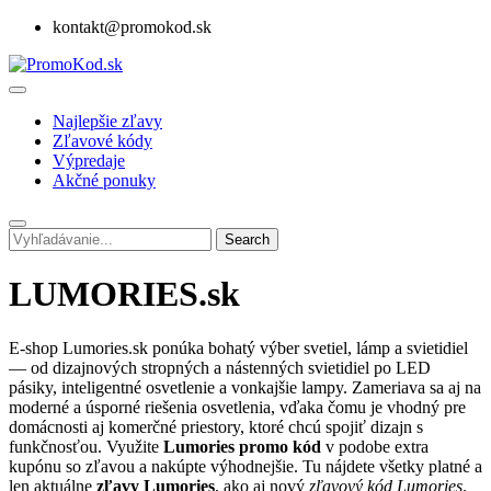
kontakt@promokod.sk
Najlepšie zľavy
Zľavové kódy
Výpredaje
Akčné ponuky
Search
LUMORIES.sk
E-shop Lumories.sk ponúka bohatý výber svetiel, lámp a svietidiel
— od dizajnových stropných a nástenných svietidiel po LED
pásiky, inteligentné osvetlenie a vonkajšie lampy. Zameriava sa aj na
moderné a úsporné riešenia osvetlenia, vďaka čomu je vhodný pre
domácnosti aj komerčné priestory, ktoré chcú spojiť dizajn s
funkčnosťou. Využite
Lumories promo kód
v podobe extra
kupónu so zľavou a nakúpte výhodnejšie. Tu nájdete všetky platné a
len aktuálne
zľavy Lumories
, ako aj nový
zľavový kód Lumories
.