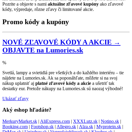
Pozrite a objavte s nami
aktuálne zľavové kupóny
ako zľavové
kódy, výpredaje, rôzne zľavy či limitované akcie.
Promo kódy a kupóny
NOVÉ ZĽAVOVÉ KÓDY A AKCIE →
OBJAVTE na Lumories.sk
%
Svetlá, lampy a svietidlá pre všetkých a do každého interiéru – tie
nájdete na Lumories.sk. Ak sa poponáhľate, môžete si na svoj
nákup uplatniť aj
platné zľavové kódy a akcie
a ušetriť tak
desiatky eur. Pretože nákupy na Lumories.sk sú naozaj výhodné!
Ukázať zľavy
Aký eshop hľadáte?
MerkuryMarket.sk
|
AliExpress.com
|
XXXLutz.sk
|
Notino.sk
|
Booking.com
|
Footshop.sk
|
Allegro.sk
|
Alza.sk
|
Myprotein.sk
|
DrMax.sk
|
Unizdrav.sk
|
Vypredajobliecok.sk
|
Kloubus.sk
|