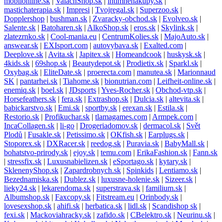
mobilonline.sk
|
ValachShop.sk
|
intimnenakupy.sk
|
mastichaterapia.sk
|
Impresi
|
Tvojregal.sk
|
Superzoo.sk
|
Dopplershop
|
bushman.sk
|
Zvaracky-obchod.sk
|
Evolveo.sk
|
Salente.sk
|
Batoharen.sk
|
AlkoShop.sk
|
eros.sk
|
Skylink.sk
|
zlatezrnko.sk
|
Cool-mania.eu
|
CentrumKolies.sk
|
MajoAuto.sk
|
answear.sk
|
EXIsport.com
|
autovybava.sk
|
Exalted.com
|
Deeplove.sk
|
Avita.sk
|
Japitex.sk
|
Homeandcook
|
huskysk.sk
|
4kids.sk
|
69shop.sk
|
Beautydepot.sk
|
Prodietix.sk
|
Sparkl.sk
|
Oxybag.sk
|
EliteDate.sk
|
proerecta.com
|
manutea.sk
|
Marionnaud
SK
|
pantarhei.sk
|
Tiahome.sk
|
bionutrian.com
|
Leifheit-online.sk
|
enemiq.sk
|
boel.sk
|
JDsports
|
Yves-Rocher.sk
|
Obchod-vtp.sk
|
Horsefeathers.sk
|
fera.sk
|
Extrashop.sk
|
Dulcia.sk
|
altevita.sk
|
babickarstvo.sk
|
Emi.sk
|
sportby.sk
|
erexan.sk
|
Estila.sk
|
Restorio.sk
|
Profikuchar.sk
|
tlamagames.com
|
Armpek.com
|
IncaCollagen.sk
|
li-go
|
Drogeriadomov.sk
|
dermacol.sk
|
Svět
Plodů
|
Fusakle.sk
|
Petissimo.sk
|
OKfish.sk
|
Earplugs.sk
|
Stoporex.sk
|
DXRacer.sk
|
reedog.sk
|
Puravia.sk
|
BabyMall.sk
|
bohatstvo-prirody.sk
|
ejoy.sk
|
temu.com
|
ErikaFashion.sk
|
Fann.sk
|
stressfix.sk
|
Luxusnabielizen.sk
|
eSportago.sk
|
kytary.sk
|
SklenenyShop.sk
|
Zapardrobnych.sk
|
Spinkids
|
Lentiamo.sk
|
Bezednamiska.sk
|
Dublez.sk
|
luxusne-holenie.sk
|
Sizeer.sk
|
lieky24.sk
|
lekarendoma.sk
|
superstrava.sk
|
familium.sk
|
Albumshop.sk
|
Faxcopy.sk
|
Fitstream.eu
|
Orinbody.sk
|
lovesexshop.sk
|
ahifi.sk
|
herbatica.sk
|
lidl.sk
|
Scandishop sk
|
fexi.sk
|
Mackoviahracky.sk
|
zafido.sk
|
CBelektro.sk
|
Neurinu.sk
|