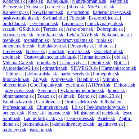
Koberce.sk
|
kitos.sk
|
Kabelka.sk
|
Nabytkomania.sk
|
Merch.sk
|
Picasee.sk
|
Zenea.sk
|
carneo.sk
|
shox.sk
|
MyAustria.sk
|
Kabelecky.sk
|
NewBalance.sk
|
e-sportshop
|
kadernickyservis.sk
|
pasky-remienky.sk
|
Swimaholic
|
Fines.sk
|
E-spotrebice.sk
|
budchlap.sk
|
skvelamoda.sk
|
Lavonio.sk
|
indickynabytok.sk
|
esat.sk
|
GSklub.sk
|
Terezia.sk
|
Arno-obuv.sk
|
Dobrepitie.sk
|
luxusne-pera.sk
|
trenirkaren.sk
|
LekáreňAVE.sk
|
Nekonecno.sk
|
mebik.sk
|
metalshop.sk
|
fotoobrazyzplatna.sk
|
triola.sk
|
omegamarine.sk
|
bubulakovo.sk
|
Prezuvky.sk
|
johnc.sk
|
Luxivo.sk
|
Navlas.sk
|
Lindt.sk
|
e-matrac.sk
|
sexicekshop.sk
|
zoohit.sk
|
Cestovnakancelariadaka.sk
|
Humanic.net/sk
|
obi.sk
|
MilenialCafe.sk
|
domibags
|
Lacnekryty.sk
|
Duotex.sk
|
Brit.sk
|
Autosedacky24.sk
|
cdrmarket.sk
|
SILVEGO.sk
|
Harmankardon.sk
|
Tchibo.sk
|
dobra-miska.sk
|
barberservis.sk
|
homepoint.sk
|
Imunoklub.sk
|
Zuty.sk
|
Armytex.sk
|
Balabim.sk
|
Milinko-
oblecenie.sk
|
CoolTopanky.sk
|
eyerim.sk
|
AHProfi.sk
|
Dekoria.sk
|
prevysavace.sk
|
Sencor.sk
|
Vykupujeme-online.sk
|
lubica.sk
|
obraznastenu.sk
|
Tozax.sk
|
eslim.sk
|
Biano.sk
|
auto123.sk
|
Bombazlava.sk
|
Carnilove.sk
|
Drotik-elektro.sk
|
hillvital.eu
|
Professionail.sk
|
Chutnekytice.sk
|
L2.sk
|
Dekoraciedobytu.sk
|
penepex.sk
|
Koze.sk
|
inpostele.sk
|
MinisterstvoHraciek.sk
|
tesco
|
Sablio.sk
|
Lacne-farby-laky.sk
|
Leoexpress.sk
|
Ariete.sk
|
Zajtra-
doma.sk
|
premamku.sk
|
i-zahradnynabytok.sk
|
agatinsvet.sk
|
mobilego.sk
|
isexshop.sk