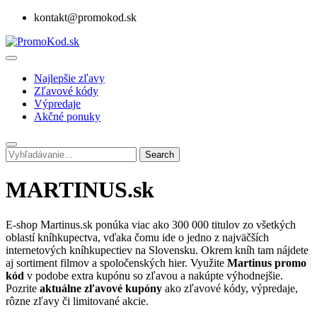
kontakt@promokod.sk
Najlepšie zľavy
Zľavové kódy
Výpredaje
Akčné ponuky
Search
MARTINUS.sk
E-shop Martinus.sk ponúka viac ako 300 000 titulov zo všetkých
oblastí kníhkupectva, vďaka čomu ide o jedno z najväčších
internetových kníhkupectiev na Slovensku. Okrem kníh tam nájdete
aj sortiment filmov a spoločenských hier. Využite
Martinus promo
kód
v podobe extra kupónu so zľavou a nakúpte výhodnejšie.
Pozrite
aktuálne zľavové kupóny
ako zľavové kódy, výpredaje,
rôzne zľavy či limitované akcie.