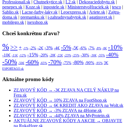
Professionail.sk
|
Chutnekytice.sk
|
L2.sk
|
Dekoraciedobytu.sk
|
penepex.sk
|
Koze.sk
|
inpostele.sk
|
MinisterstvoHraciek.sk
|
tesco
|
Sablio.sk
|
Lacne-farby-laky.sk
|
Leoexpress.sk
|
Ariete.sk
|
Zajtra-
doma.sk
|
premamku.sk
|
i-zahradnynabytok.sk
|
agatinsvet.sk
|
mobilego.sk
|
isexshop.sk
Chceš konkrétnu zľavu?
%
>>
-10%
-5%
+
-3%
-5€
-2€
-4€
-6%
-2%
-7%
-1%
-8%
-8€
-40%
-15%
-10€
-20%
-30%
-20€
-11€
-12%
-22€
-23%
-25%
-30€
-35%
-50%
-70%
-60%
-80%
-90%
3€
-75%
-50€
-65%
-95%
ESPORTAGO.sk
Aktuálne promo kódy
ZĽAVOVÝ KÓD → -3€ ZĽAVA NA CELÝ NÁKUP na
Fera.sk
ZĽAVOVÝ KÓD → 10% ZĽAVA na FootShop.sk
ZĽAVOVÝ KÓD → 6€ KREDIT AKO ZĽAVA na Wolt.sk
ZĽAVOVÝ KÓD → -3% ZĽAVA na 4Home.sk
ZĽAVOVÝ KÓD → -44% ZĽAVA na MyProtein.sk
AKTUÁLNE ZĽAVOVÉ KÓDY A AKCIE → OBJAVTE
na RukaHore.sk