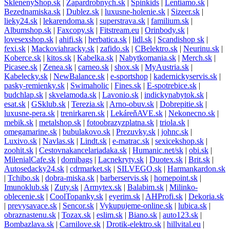
SklenenyShop.sk
|
Zapardrobnych.sk
|
Spinkids
|
Lentiamo.sk
|
Bezednamiska.sk
|
Dublez.sk
|
luxusne-holenie.sk
|
Sizeer.sk
|
lieky24.sk
|
lekarendoma.sk
|
superstrava.sk
|
familium.sk
|
Albumshop.sk
|
Faxcopy.sk
|
Fitstream.eu
|
Orinbody.sk
|
lovesexshop.sk
|
ahifi.sk
|
herbatica.sk
|
lidl.sk
|
Scandishop sk
|
fexi.sk
|
Mackoviahracky.sk
|
zafido.sk
|
CBelektro.sk
|
Neurinu.sk
|
Koberce.sk
|
kitos.sk
|
Kabelka.sk
|
Nabytkomania.sk
|
Merch.sk
|
Picasee.sk
|
Zenea.sk
|
carneo.sk
|
shox.sk
|
MyAustria.sk
|
Kabelecky.sk
|
NewBalance.sk
|
e-sportshop
|
kadernickyservis.sk
|
pasky-remienky.sk
|
Swimaholic
|
Fines.sk
|
E-spotrebice.sk
|
budchlap.sk
|
skvelamoda.sk
|
Lavonio.sk
|
indickynabytok.sk
|
esat.sk
|
GSklub.sk
|
Terezia.sk
|
Arno-obuv.sk
|
Dobrepitie.sk
|
luxusne-pera.sk
|
trenirkaren.sk
|
LekáreňAVE.sk
|
Nekonecno.sk
|
mebik.sk
|
metalshop.sk
|
fotoobrazyzplatna.sk
|
triola.sk
|
omegamarine.sk
|
bubulakovo.sk
|
Prezuvky.sk
|
johnc.sk
|
Luxivo.sk
|
Navlas.sk
|
Lindt.sk
|
e-matrac.sk
|
sexicekshop.sk
|
zoohit.sk
|
Cestovnakancelariadaka.sk
|
Humanic.net/sk
|
obi.sk
|
MilenialCafe.sk
|
domibags
|
Lacnekryty.sk
|
Duotex.sk
|
Brit.sk
|
Autosedacky24.sk
|
cdrmarket.sk
|
SILVEGO.sk
|
Harmankardon.sk
|
Tchibo.sk
|
dobra-miska.sk
|
barberservis.sk
|
homepoint.sk
|
Imunoklub.sk
|
Zuty.sk
|
Armytex.sk
|
Balabim.sk
|
Milinko-
oblecenie.sk
|
CoolTopanky.sk
|
eyerim.sk
|
AHProfi.sk
|
Dekoria.sk
|
prevysavace.sk
|
Sencor.sk
|
Vykupujeme-online.sk
|
lubica.sk
|
obraznastenu.sk
|
Tozax.sk
|
eslim.sk
|
Biano.sk
|
auto123.sk
|
Bombazlava.sk
|
Carnilove.sk
|
Drotik-elektro.sk
|
hillvital.eu
|