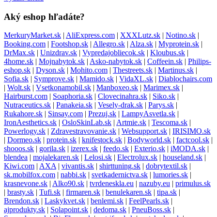
Aký eshop hľadáte?
MerkuryMarket.sk
|
AliExpress.com
|
XXXLutz.sk
|
Notino.sk
|
Booking.com
|
Footshop.sk
|
Allegro.sk
|
Alza.sk
|
Myprotein.sk
|
DrMax.sk
|
Unizdrav.sk
|
Vypredajobliecok.sk
|
Kloubus.sk
|
4home.sk
|
Mojnabytok.sk
|
Asko-nabytok.sk
|
Coffeein.sk
|
Philips-
eshop.sk
|
Dyson.sk
|
Mohito.com
|
Thestreets.sk
|
Martinus.sk
|
Sofia.sk
|
Symprove.sk
|
Mamido.sk
|
VidaXL.sk
|
Diablochairs.com
|
Wolt.sk
|
Vsetkonamobil.sk
|
Manboxeo.sk
|
Marimex.sk
|
Hairburst.com
|
Soaphoria.sk
|
Clovecinahra.sk
|
Siko.sk
|
Nutraceutics.sk
|
Panakeia.sk
|
Vesely-drak.sk
|
Parys.sk
|
Rukahore.sk
|
Sinsay.com
|
Prezuj.sk
|
LampyAsvetla.sk
|
IronAesthetics.sk
|
OsloSkinLab.sk
|
Artmie.sk
|
Tescoma.sk
|
Powerlogy.sk
|
Zdravestravovanie.sk
|
Websupport.sk
|
IRISIMO.sk
|
Dormeo.sk
|
protein.sk
|
knifestock.sk
|
Bodyworld.sk
|
factcool.sk
|
shooos.sk
|
gorila.sk
|
izerex.sk
|
feedo.sk
|
Exterio.sk
|
iMODA.sk
|
blendea
|
mojalekaren.sk
|
Lelosi.sk
|
Electrolux.sk
|
houseland.sk
|
Kiwi.com
|
AXA
|
vivantis.sk
|
shirttuning.sk
|
dobrytextil.sk
|
sk.mobilfox.com
|
nabbi.sk
|
svetkadernictva.sk
|
lumories.sk
|
krasnevone.sk
|
Alko90.sk
|
tvrdeneskla.eu
|
nazuby.eu
|
primulus.sk
|
brasty.sk
|
Tufi.sk
|
firmaren.sk
|
benulekaren.sk
|
tipa.sk
|
Brendon.sk
|
Laskykvet.sk
|
benlemi.sk
|
FeelPearls.sk
|
ajprodukty.sk
|
Solapoint.sk
|
dedoma.sk
|
PneuBoss.sk
|