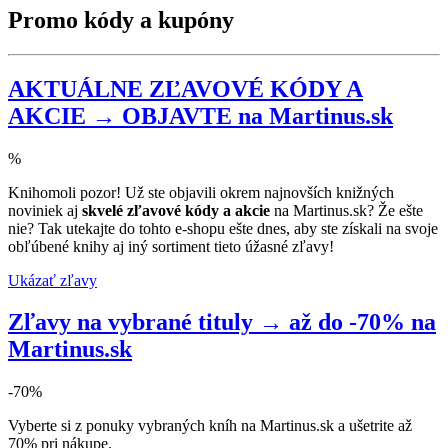
Promo kódy a kupóny
AKTUÁLNE ZĽAVOVÉ KÓDY A
AKCIE → OBJAVTE na Martinus.sk
%
Knihomoli pozor! Už ste objavili okrem najnovších knižných
noviniek aj
skvelé zľavové kódy a akcie
na Martinus.sk? Že ešte
nie? Tak utekajte do tohto e-shopu ešte dnes, aby ste získali na svoje
obľúbené knihy aj iný sortiment tieto úžasné zľavy!
Ukázať zľavy
Zľavy na vybrané tituly → až do -70% na
Martinus.sk
-70%
Vyberte si z ponuky vybraných kníh na Martinus.sk a ušetrite až
70% pri nákupe.