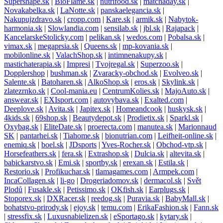
Supershape.sk
|
BioFlame.sk
|
nutrifood.sk
|
matchaday.sk
|
Novakabelka.sk
|
LaNotte.sk
|
panskaelegancia.sk
|
Nakupujzdravo.sk
|
cropp.com
|
Kare.sk
|
armik.sk
|
Nabytok-
harmonia.sk
|
Slowlandia.com
|
sensilab.sk
|
jbl.sk
|
Rajapack
|
KancelarskeStolicky.com
|
pelikan.sk
|
wedos.com
|
Pobalsa.sk
|
vimax.sk
|
megaprsia.sk
|
Queens.sk
|
mp-kovania.sk
|
mobilonline.sk
|
ValachShop.sk
|
intimnenakupy.sk
|
mastichaterapia.sk
|
Impresi
|
Tvojregal.sk
|
Superzoo.sk
|
Dopplershop
|
bushman.sk
|
Zvaracky-obchod.sk
|
Evolveo.sk
|
Salente.sk
|
Batoharen.sk
|
AlkoShop.sk
|
eros.sk
|
Skylink.sk
|
zlatezrnko.sk
|
Cool-mania.eu
|
CentrumKolies.sk
|
MajoAuto.sk
|
answear.sk
|
EXIsport.com
|
autovybava.sk
|
Exalted.com
|
Deeplove.sk
|
Avita.sk
|
Japitex.sk
|
Homeandcook
|
huskysk.sk
|
4kids.sk
|
69shop.sk
|
Beautydepot.sk
|
Prodietix.sk
|
Sparkl.sk
|
Oxybag.sk
|
EliteDate.sk
|
proerecta.com
|
manutea.sk
|
Marionnaud
SK
|
pantarhei.sk
|
Tiahome.sk
|
bionutrian.com
|
Leifheit-online.sk
|
enemiq.sk
|
boel.sk
|
JDsports
|
Yves-Rocher.sk
|
Obchod-vtp.sk
|
Horsefeathers.sk
|
fera.sk
|
Extrashop.sk
|
Dulcia.sk
|
altevita.sk
|
babickarstvo.sk
|
Emi.sk
|
sportby.sk
|
erexan.sk
|
Estila.sk
|
Restorio.sk
|
Profikuchar.sk
|
tlamagames.com
|
Armpek.com
|
IncaCollagen.sk
|
li-go
|
Drogeriadomov.sk
|
dermacol.sk
|
Svět
Plodů
|
Fusakle.sk
|
Petissimo.sk
|
OKfish.sk
|
Earplugs.sk
|
Stoporex.sk
|
DXRacer.sk
|
reedog.sk
|
Puravia.sk
|
BabyMall.sk
|
bohatstvo-prirody.sk
|
ejoy.sk
|
temu.com
|
ErikaFashion.sk
|
Fann.sk
|
stressfix.sk
|
Luxusnabielizen.sk
|
eSportago.sk
|
kytary.sk
|