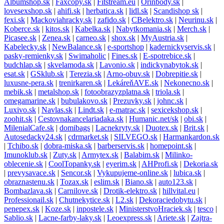
Albumshop.sk
|
Faxcopy.sk
|
Fitstream.eu
|
Orinbody.sk
|
lovesexshop.sk
|
ahifi.sk
|
herbatica.sk
|
lidl.sk
|
Scandishop sk
|
fexi.sk
|
Mackoviahracky.sk
|
zafido.sk
|
CBelektro.sk
|
Neurinu.sk
|
Koberce.sk
|
kitos.sk
|
Kabelka.sk
|
Nabytkomania.sk
|
Merch.sk
|
Picasee.sk
|
Zenea.sk
|
carneo.sk
|
shox.sk
|
MyAustria.sk
|
Kabelecky.sk
|
NewBalance.sk
|
e-sportshop
|
kadernickyservis.sk
|
pasky-remienky.sk
|
Swimaholic
|
Fines.sk
|
E-spotrebice.sk
|
budchlap.sk
|
skvelamoda.sk
|
Lavonio.sk
|
indickynabytok.sk
|
esat.sk
|
GSklub.sk
|
Terezia.sk
|
Arno-obuv.sk
|
Dobrepitie.sk
|
luxusne-pera.sk
|
trenirkaren.sk
|
LekáreňAVE.sk
|
Nekonecno.sk
|
mebik.sk
|
metalshop.sk
|
fotoobrazyzplatna.sk
|
triola.sk
|
omegamarine.sk
|
bubulakovo.sk
|
Prezuvky.sk
|
johnc.sk
|
Luxivo.sk
|
Navlas.sk
|
Lindt.sk
|
e-matrac.sk
|
sexicekshop.sk
|
zoohit.sk
|
Cestovnakancelariadaka.sk
|
Humanic.net/sk
|
obi.sk
|
MilenialCafe.sk
|
domibags
|
Lacnekryty.sk
|
Duotex.sk
|
Brit.sk
|
Autosedacky24.sk
|
cdrmarket.sk
|
SILVEGO.sk
|
Harmankardon.sk
|
Tchibo.sk
|
dobra-miska.sk
|
barberservis.sk
|
homepoint.sk
|
Imunoklub.sk
|
Zuty.sk
|
Armytex.sk
|
Balabim.sk
|
Milinko-
oblecenie.sk
|
CoolTopanky.sk
|
eyerim.sk
|
AHProfi.sk
|
Dekoria.sk
|
prevysavace.sk
|
Sencor.sk
|
Vykupujeme-online.sk
|
lubica.sk
|
obraznastenu.sk
|
Tozax.sk
|
eslim.sk
|
Biano.sk
|
auto123.sk
|
Bombazlava.sk
|
Carnilove.sk
|
Drotik-elektro.sk
|
hillvital.eu
|
Professionail.sk
|
Chutnekytice.sk
|
L2.sk
|
Dekoraciedobytu.sk
|
penepex.sk
|
Koze.sk
|
inpostele.sk
|
MinisterstvoHraciek.sk
|
tesco
|
Sablio.sk
|
Lacne-farby-laky.sk
|
Leoexpress.sk
|
Ariete.sk
|
Zajtra-