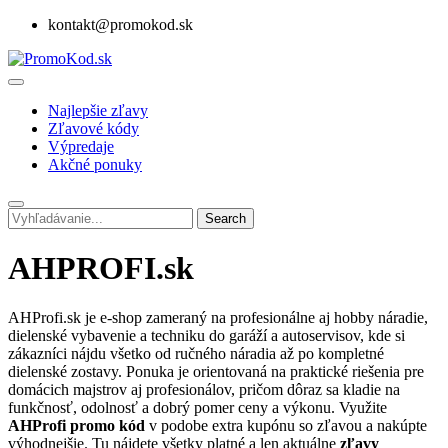
kontakt@promokod.sk
Najlepšie zľavy
Zľavové kódy
Výpredaje
Akčné ponuky
Search
AHPROFI.sk
AHProfi.sk je e-shop zameraný na profesionálne aj hobby náradie,
dielenské vybavenie a techniku do garáží a autoservisov, kde si
zákazníci nájdu všetko od ručného náradia až po kompletné
dielenské zostavy. Ponuka je orientovaná na praktické riešenia pre
domácich majstrov aj profesionálov, pričom dôraz sa kladie na
funkčnosť, odolnosť a dobrý pomer ceny a výkonu. Využite
AHProfi promo kód
v podobe extra kupónu so zľavou a nakúpte
výhodnejšie. Tu nájdete všetky platné a len aktuálne
zľavy