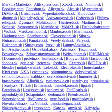
MerkuryMarket.sk
|
AliExpress.com
|
XXXLutz.sk
|
Notino.sk
|
Booking.com
|
Footshop.sk
|
Allegro.sk
|
Alza.sk
|
Myprotein.sk
|
DrMax.sk
|
Unizdrav.sk
|
Vypredajobliecok.sk
|
Kloubus.sk
|
4home.sk
|
Mojnabytok.sk
|
Asko-nabytok.sk
|
Coffeein.sk
|
Philips-
eshop.sk
|
Dyson.sk
|
Mohito.com
|
Thestreets.sk
|
Martinus.sk
|
Sofia.sk
|
Symprove.sk
|
Mamido.sk
|
VidaXL.sk
|
Diablochairs.com
|
Wolt.sk
|
Vsetkonamobil.sk
|
Manboxeo.sk
|
Marimex.sk
|
Hairburst.com
|
Soaphoria.sk
|
Clovecinahra.sk
|
Siko.sk
|
Nutraceutics.sk
|
Panakeia.sk
|
Vesely-drak.sk
|
Parys.sk
|
Rukahore.sk
|
Sinsay.com
|
Prezuj.sk
|
LampyAsvetla.sk
|
IronAesthetics.sk
|
OsloSkinLab.sk
|
Artmie.sk
|
Tescoma.sk
|
Powerlogy.sk
|
Zdravestravovanie.sk
|
Websupport.sk
|
IRISIMO.sk
|
Dormeo.sk
|
protein.sk
|
knifestock.sk
|
Bodyworld.sk
|
factcool.sk
|
shooos.sk
|
gorila.sk
|
izerex.sk
|
feedo.sk
|
Exterio.sk
|
iMODA.sk
|
blendea
|
mojalekaren.sk
|
Lelosi.sk
|
Electrolux.sk
|
houseland.sk
|
Kiwi.com
|
AXA
|
vivantis.sk
|
shirttuning.sk
|
dobrytextil.sk
|
sk.mobilfox.com
|
nabbi.sk
|
svetkadernictva.sk
|
lumories.sk
|
krasnevone.sk
|
Alko90.sk
|
tvrdeneskla.eu
|
nazuby.eu
|
primulus.sk
|
brasty.sk
|
Tufi.sk
|
firmaren.sk
|
benulekaren.sk
|
tipa.sk
|
Brendon.sk
|
Laskykvet.sk
|
benlemi.sk
|
FeelPearls.sk
|
ajprodukty.sk
|
Solapoint.sk
|
dedoma.sk
|
PneuBoss.sk
|
Supershape.sk
|
BioFlame.sk
|
nutrifood.sk
|
matchaday.sk
|
Novakabelka.sk
|
LaNotte.sk
|
panskaelegancia.sk
|
Nakupujzdravo.sk
|
cropp.com
|
Kare.sk
|
armik.sk
|
Nabytok-