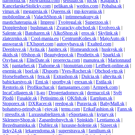
harmonia.sk
|
Slowlandia.com
|
sensilab.sk
|
jbl.sk
|
Rajapack
|
KancelarskeStolicky.com
|
pelikan.sk
|
wedos.com
|
Pobalsa.sk
|
vimax.sk
|
megaprsia.sk
|
Queens.sk
|
mp-kovania.sk
|
mobilonline.sk
|
ValachShop.sk
|
intimnenakupy.sk
|
mastichaterapia.sk
|
Impresi
|
Tvojregal.sk
|
Superzoo.sk
|
Dopplershop
|
bushman.sk
|
Zvaracky-obchod.sk
|
Evolveo.sk
|
Salente.sk
|
Batoharen.sk
|
AlkoShop.sk
|
eros.sk
|
Skylink.sk
|
zlatezrnko.sk
|
Cool-mania.eu
|
CentrumKolies.sk
|
MajoAuto.sk
|
answear.sk
|
EXIsport.com
|
autovybava.sk
|
Exalted.com
|
Deeplove.sk
|
Avita.sk
|
Japitex.sk
|
Homeandcook
|
huskysk.sk
|
4kids.sk
|
69shop.sk
|
Beautydepot.sk
|
Prodietix.sk
|
Sparkl.sk
|
Oxybag.sk
|
EliteDate.sk
|
proerecta.com
|
manutea.sk
|
Marionnaud
SK
|
pantarhei.sk
|
Tiahome.sk
|
bionutrian.com
|
Leifheit-online.sk
|
enemiq.sk
|
boel.sk
|
JDsports
|
Yves-Rocher.sk
|
Obchod-vtp.sk
|
Horsefeathers.sk
|
fera.sk
|
Extrashop.sk
|
Dulcia.sk
|
altevita.sk
|
babickarstvo.sk
|
Emi.sk
|
sportby.sk
|
erexan.sk
|
Estila.sk
|
Restorio.sk
|
Profikuchar.sk
|
tlamagames.com
|
Armpek.com
|
IncaCollagen.sk
|
li-go
|
Drogeriadomov.sk
|
dermacol.sk
|
Svět
Plodů
|
Fusakle.sk
|
Petissimo.sk
|
OKfish.sk
|
Earplugs.sk
|
Stoporex.sk
|
DXRacer.sk
|
reedog.sk
|
Puravia.sk
|
BabyMall.sk
|
bohatstvo-prirody.sk
|
ejoy.sk
|
temu.com
|
ErikaFashion.sk
|
Fann.sk
|
stressfix.sk
|
Luxusnabielizen.sk
|
eSportago.sk
|
kytary.sk
|
SklenenyShop.sk
|
Zapardrobnych.sk
|
Spinkids
|
Lentiamo.sk
|
Bezednamiska.sk
|
Dublez.sk
|
luxusne-holenie.sk
|
Sizeer.sk
|
lieky24.sk
|
lekarendoma.sk
|
superstrava.sk
|
familium.sk
|