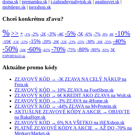
doma.sk
|
premamku.sk
|
i-zahradnynabytok.sk
|
agatinsvet.sk
|
mobilego.sk
|
isexshop.sk
Chceš konkrétnu zľavu?
%
>>
-10%
-5%
+
-3%
-5€
-2€
-4€
-6%
-2%
-7%
-1%
-8%
-8€
-40%
-15%
-10€
-20%
-30%
-20€
-11€
-12%
-22€
-23%
-25%
-30€
-35%
-50%
-70%
-60%
-80%
-90%
3€
-75%
-50€
-65%
-95%
ESPORTAGO.sk
Aktuálne promo kódy
ZĽAVOVÝ KÓD → -3€ ZĽAVA NA CELÝ NÁKUP na
Fera.sk
ZĽAVOVÝ KÓD → 10% ZĽAVA na FootShop.sk
ZĽAVOVÝ KÓD → 6€ KREDIT AKO ZĽAVA na Wolt.sk
ZĽAVOVÝ KÓD → -3% ZĽAVA na 4Home.sk
ZĽAVOVÝ KÓD → -44% ZĽAVA na MyProtein.sk
AKTUÁLNE ZĽAVOVÉ KÓDY A AKCIE → OBJAVTE
na RukaHore.sk
ZĽAVOVÝ KÓD → 6% NA VŠETKO na iSEXshop.sk
PLATNÉ ZĽAVOVÉ KÓDY A AKCIE → AŽ DO -70% na
MerkuryMarket.sk