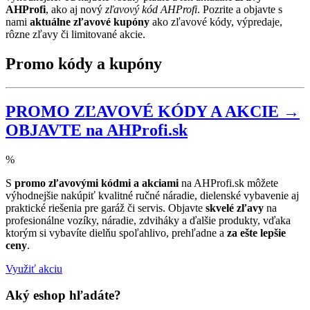
AHProfi
, ako aj nový
zľavový kód AHProfi
. Pozrite a objavte s
nami
aktuálne zľavové kupóny
ako zľavové kódy, výpredaje,
rôzne zľavy či limitované akcie.
Promo kódy a kupóny
PROMO ZĽAVOVÉ KÓDY A AKCIE →
OBJAVTE na AHProfi.sk
%
S
promo zľavovými kódmi a akciami
na AHProfi.sk môžete
výhodnejšie nakúpiť kvalitné ručné náradie, dielenské vybavenie aj
praktické riešenia pre garáž či servis. Objavte
skvelé zľavy
na
profesionálne vozíky, náradie, zdviháky a ďalšie produkty, vďaka
ktorým si vybavíte dielňu spoľahlivo, prehľadne a
za ešte lepšie
ceny
.
Využiť akciu
Aký eshop hľadáte?