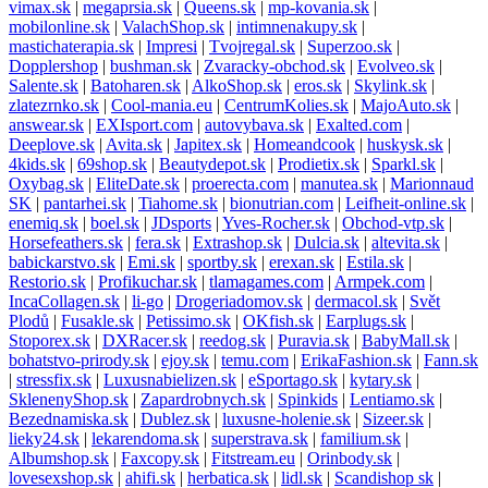
vimax.sk
|
megaprsia.sk
|
Queens.sk
|
mp-kovania.sk
|
mobilonline.sk
|
ValachShop.sk
|
intimnenakupy.sk
|
mastichaterapia.sk
|
Impresi
|
Tvojregal.sk
|
Superzoo.sk
|
Dopplershop
|
bushman.sk
|
Zvaracky-obchod.sk
|
Evolveo.sk
|
Salente.sk
|
Batoharen.sk
|
AlkoShop.sk
|
eros.sk
|
Skylink.sk
|
zlatezrnko.sk
|
Cool-mania.eu
|
CentrumKolies.sk
|
MajoAuto.sk
|
answear.sk
|
EXIsport.com
|
autovybava.sk
|
Exalted.com
|
Deeplove.sk
|
Avita.sk
|
Japitex.sk
|
Homeandcook
|
huskysk.sk
|
4kids.sk
|
69shop.sk
|
Beautydepot.sk
|
Prodietix.sk
|
Sparkl.sk
|
Oxybag.sk
|
EliteDate.sk
|
proerecta.com
|
manutea.sk
|
Marionnaud
SK
|
pantarhei.sk
|
Tiahome.sk
|
bionutrian.com
|
Leifheit-online.sk
|
enemiq.sk
|
boel.sk
|
JDsports
|
Yves-Rocher.sk
|
Obchod-vtp.sk
|
Horsefeathers.sk
|
fera.sk
|
Extrashop.sk
|
Dulcia.sk
|
altevita.sk
|
babickarstvo.sk
|
Emi.sk
|
sportby.sk
|
erexan.sk
|
Estila.sk
|
Restorio.sk
|
Profikuchar.sk
|
tlamagames.com
|
Armpek.com
|
IncaCollagen.sk
|
li-go
|
Drogeriadomov.sk
|
dermacol.sk
|
Svět
Plodů
|
Fusakle.sk
|
Petissimo.sk
|
OKfish.sk
|
Earplugs.sk
|
Stoporex.sk
|
DXRacer.sk
|
reedog.sk
|
Puravia.sk
|
BabyMall.sk
|
bohatstvo-prirody.sk
|
ejoy.sk
|
temu.com
|
ErikaFashion.sk
|
Fann.sk
|
stressfix.sk
|
Luxusnabielizen.sk
|
eSportago.sk
|
kytary.sk
|
SklenenyShop.sk
|
Zapardrobnych.sk
|
Spinkids
|
Lentiamo.sk
|
Bezednamiska.sk
|
Dublez.sk
|
luxusne-holenie.sk
|
Sizeer.sk
|
lieky24.sk
|
lekarendoma.sk
|
superstrava.sk
|
familium.sk
|
Albumshop.sk
|
Faxcopy.sk
|
Fitstream.eu
|
Orinbody.sk
|
lovesexshop.sk
|
ahifi.sk
|
herbatica.sk
|
lidl.sk
|
Scandishop sk
|