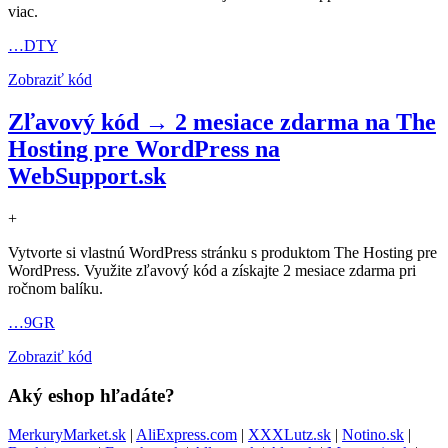
viac.
…DTY
Zobraziť kód
Zľavový kód → 2 mesiace zdarma na The
Hosting pre WordPress na
WebSupport.sk
+
Vytvorte si vlastnú WordPress stránku s produktom The Hosting pre
WordPress. Využite zľavový kód a získajte 2 mesiace zdarma pri
ročnom balíku.
…9GR
Zobraziť kód
Aký eshop hľadáte?
MerkuryMarket.sk
|
AliExpress.com
|
XXXLutz.sk
|
Notino.sk
|