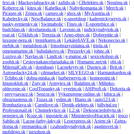
fexi.sk
|
Mackoviahracky.sk
|
zafido.sk
|
CBelektro.sk
|
Neurinu.sk
|
Koberce.sk
|
kitos.sk
|
Kabelka.sk
|
Nabytkomania.sk
|
Merch.sk
|
Picasee.sk
|
Zenea.sk
|
carneo.sk
|
shox.sk
|
MyAustria.sk
|
Kabelecky.sk
|
NewBalance.sk
|
e-sportshop
|
kadernickyservis.sk
|
pasky-remienky.sk
|
Swimaholic
|
Fines.sk
|
E-spotrebice.sk
|
budchlap.sk
|
skvelamoda.sk
|
Lavonio.sk
|
indickynabytok.sk
|
esat.sk
|
GSklub.sk
|
Terezia.sk
|
Arno-obuv.sk
|
Dobrepitie.sk
|
luxusne-pera.sk
|
trenirkaren.sk
|
LekáreňAVE.sk
|
Nekonecno.sk
|
mebik.sk
|
metalshop.sk
|
fotoobrazyzplatna.sk
|
triola.sk
|
omegamarine.sk
|
bubulakovo.sk
|
Prezuvky.sk
|
johnc.sk
|
Luxivo.sk
|
Navlas.sk
|
Lindt.sk
|
e-matrac.sk
|
sexicekshop.sk
|
zoohit.sk
|
Cestovnakancelariadaka.sk
|
Humanic.net/sk
|
obi.sk
|
MilenialCafe.sk
|
domibags
|
Lacnekryty.sk
|
Duotex.sk
|
Brit.sk
|
Autosedacky24.sk
|
cdrmarket.sk
|
SILVEGO.sk
|
Harmankardon.sk
|
Tchibo.sk
|
dobra-miska.sk
|
barberservis.sk
|
homepoint.sk
|
Imunoklub.sk
|
Zuty.sk
|
Armytex.sk
|
Balabim.sk
|
Milinko-
oblecenie.sk
|
CoolTopanky.sk
|
eyerim.sk
|
AHProfi.sk
|
Dekoria.sk
|
prevysavace.sk
|
Sencor.sk
|
Vykupujeme-online.sk
|
lubica.sk
|
obraznastenu.sk
|
Tozax.sk
|
eslim.sk
|
Biano.sk
|
auto123.sk
|
Bombazlava.sk
|
Carnilove.sk
|
Drotik-elektro.sk
|
hillvital.eu
|
Professionail.sk
|
Chutnekytice.sk
|
L2.sk
|
Dekoraciedobytu.sk
|
penepex.sk
|
Koze.sk
|
inpostele.sk
|
MinisterstvoHraciek.sk
|
tesco
|
Sablio.sk
|
Lacne-farby-laky.sk
|
Leoexpress.sk
|
Ariete.sk
|
Zajtra-
doma.sk
|
premamku.sk
|
i-zahradnynabytok.sk
|
agatinsvet.sk
|
mobilego.sk
|
isexshop.sk