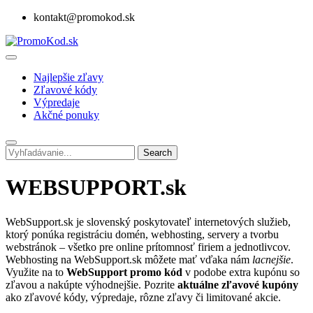
kontakt@promokod.sk
Najlepšie zľavy
Zľavové kódy
Výpredaje
Akčné ponuky
Search
WEBSUPPORT.sk
WebSupport.sk je slovenský poskytovateľ internetových služieb,
ktorý ponúka registráciu domén, webhosting, servery a tvorbu
webstránok – všetko pre online prítomnosť firiem a jednotlivcov.
Webhosting na WebSupport.sk môžete mať vďaka nám
lacnejšie
.
Využite na to
WebSupport promo kód
v podobe extra kupónu so
zľavou a nakúpte výhodnejšie. Pozrite
aktuálne zľavové kupóny
ako zľavové kódy, výpredaje, rôzne zľavy či limitované akcie.