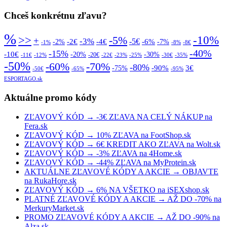
Chceš konkrétnu zľavu?
%
>>
-10%
-5%
+
-3%
-5€
-2€
-4€
-6%
-2%
-7%
-1%
-8%
-8€
-40%
-15%
-10€
-20%
-30%
-20€
-11€
-12%
-22€
-23%
-25%
-30€
-35%
-50%
-70%
-60%
-80%
-90%
3€
-75%
-50€
-65%
-95%
ESPORTAGO.sk
Aktuálne promo kódy
ZĽAVOVÝ KÓD → -3€ ZĽAVA NA CELÝ NÁKUP na
Fera.sk
ZĽAVOVÝ KÓD → 10% ZĽAVA na FootShop.sk
ZĽAVOVÝ KÓD → 6€ KREDIT AKO ZĽAVA na Wolt.sk
ZĽAVOVÝ KÓD → -3% ZĽAVA na 4Home.sk
ZĽAVOVÝ KÓD → -44% ZĽAVA na MyProtein.sk
AKTUÁLNE ZĽAVOVÉ KÓDY A AKCIE → OBJAVTE
na RukaHore.sk
ZĽAVOVÝ KÓD → 6% NA VŠETKO na iSEXshop.sk
PLATNÉ ZĽAVOVÉ KÓDY A AKCIE → AŽ DO -70% na
MerkuryMarket.sk
PROMO ZĽAVOVÉ KÓDY A AKCIE → AŽ DO -90% na
Alza.sk