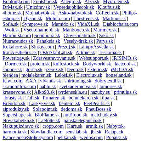
Booking.com
|
Footshop.sk
|
Allegro.sk
|
Alza.sk
|
Myprotein.sk
|
DrMax.sk
|
Unizdrav.sk
|
Vypredajobliecok.sk
|
Kloubus.sk
|
4home.sk
|
Mojnabytok.sk
|
Asko-nabytok.sk
|
Coffeein.sk
|
Philips-
eshop.sk
|
Dyson.sk
|
Mohito.com
|
Thestreets.sk
|
Martinus.sk
|
Sofia.sk
|
Symprove.sk
|
Mamido.sk
|
VidaXL.sk
|
Diablochairs.com
|
Wolt.sk
|
Vsetkonamobil.sk
|
Manboxeo.sk
|
Marimex.sk
|
Hairburst.com
|
Soaphoria.sk
|
Clovecinahra.sk
|
Siko.sk
|
Nutraceutics.sk
|
Panakeia.sk
|
Vesely-drak.sk
|
Parys.sk
|
Rukahore.sk
|
Sinsay.com
|
Prezuj.sk
|
LampyAsvetla.sk
|
IronAesthetics.sk
|
OsloSkinLab.sk
|
Artmie.sk
|
Tescoma.sk
|
Powerlogy.sk
|
Zdravestravovanie.sk
|
Websupport.sk
|
IRISIMO.sk
|
Dormeo.sk
|
protein.sk
|
knifestock.sk
|
Bodyworld.sk
|
factcool.sk
|
shooos.sk
|
gorila.sk
|
izerex.sk
|
feedo.sk
|
Exterio.sk
|
iMODA.sk
|
blendea
|
mojalekaren.sk
|
Lelosi.sk
|
Electrolux.sk
|
houseland.sk
|
Kiwi.com
|
AXA
|
vivantis.sk
|
shirttuning.sk
|
dobrytextil.sk
|
sk.mobilfox.com
|
nabbi.sk
|
svetkadernictva.sk
|
lumories.sk
|
krasnevone.sk
|
Alko90.sk
|
tvrdeneskla.eu
|
nazuby.eu
|
primulus.sk
|
brasty.sk
|
Tufi.sk
|
firmaren.sk
|
benulekaren.sk
|
tipa.sk
|
Brendon.sk
|
Laskykvet.sk
|
benlemi.sk
|
FeelPearls.sk
|
ajprodukty.sk
|
Solapoint.sk
|
dedoma.sk
|
PneuBoss.sk
|
Supershape.sk
|
BioFlame.sk
|
nutrifood.sk
|
matchaday.sk
|
Novakabelka.sk
|
LaNotte.sk
|
panskaelegancia.sk
|
Nakupujzdravo.sk
|
cropp.com
|
Kare.sk
|
armik.sk
|
Nabytok-
harmonia.sk
|
Slowlandia.com
|
sensilab.sk
|
jbl.sk
|
Rajapack
|
KancelarskeStolicky.com
|
pelikan.sk
|
wedos.com
|
Pobalsa.sk
|