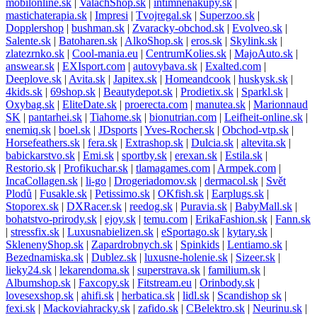
mobilonline.sk
|
ValachShop.sk
|
intimnenakupy.sk
|
mastichaterapia.sk
|
Impresi
|
Tvojregal.sk
|
Superzoo.sk
|
Dopplershop
|
bushman.sk
|
Zvaracky-obchod.sk
|
Evolveo.sk
|
Salente.sk
|
Batoharen.sk
|
AlkoShop.sk
|
eros.sk
|
Skylink.sk
|
zlatezrnko.sk
|
Cool-mania.eu
|
CentrumKolies.sk
|
MajoAuto.sk
|
answear.sk
|
EXIsport.com
|
autovybava.sk
|
Exalted.com
|
Deeplove.sk
|
Avita.sk
|
Japitex.sk
|
Homeandcook
|
huskysk.sk
|
4kids.sk
|
69shop.sk
|
Beautydepot.sk
|
Prodietix.sk
|
Sparkl.sk
|
Oxybag.sk
|
EliteDate.sk
|
proerecta.com
|
manutea.sk
|
Marionnaud
SK
|
pantarhei.sk
|
Tiahome.sk
|
bionutrian.com
|
Leifheit-online.sk
|
enemiq.sk
|
boel.sk
|
JDsports
|
Yves-Rocher.sk
|
Obchod-vtp.sk
|
Horsefeathers.sk
|
fera.sk
|
Extrashop.sk
|
Dulcia.sk
|
altevita.sk
|
babickarstvo.sk
|
Emi.sk
|
sportby.sk
|
erexan.sk
|
Estila.sk
|
Restorio.sk
|
Profikuchar.sk
|
tlamagames.com
|
Armpek.com
|
IncaCollagen.sk
|
li-go
|
Drogeriadomov.sk
|
dermacol.sk
|
Svět
Plodů
|
Fusakle.sk
|
Petissimo.sk
|
OKfish.sk
|
Earplugs.sk
|
Stoporex.sk
|
DXRacer.sk
|
reedog.sk
|
Puravia.sk
|
BabyMall.sk
|
bohatstvo-prirody.sk
|
ejoy.sk
|
temu.com
|
ErikaFashion.sk
|
Fann.sk
|
stressfix.sk
|
Luxusnabielizen.sk
|
eSportago.sk
|
kytary.sk
|
SklenenyShop.sk
|
Zapardrobnych.sk
|
Spinkids
|
Lentiamo.sk
|
Bezednamiska.sk
|
Dublez.sk
|
luxusne-holenie.sk
|
Sizeer.sk
|
lieky24.sk
|
lekarendoma.sk
|
superstrava.sk
|
familium.sk
|
Albumshop.sk
|
Faxcopy.sk
|
Fitstream.eu
|
Orinbody.sk
|
lovesexshop.sk
|
ahifi.sk
|
herbatica.sk
|
lidl.sk
|
Scandishop sk
|
fexi.sk
|
Mackoviahracky.sk
|
zafido.sk
|
CBelektro.sk
|
Neurinu.sk
|