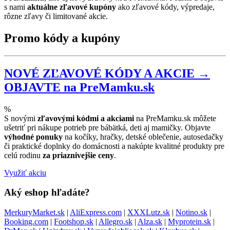
s nami
aktuálne zľavové kupóny
ako zľavové kódy, výpredaje,
rôzne zľavy či limitované akcie.
Promo kódy a kupóny
NOVÉ ZĽAVOVÉ KÓDY A AKCIE →
OBJAVTE na PreMamku.sk
%
S novými
zľavovými kódmi a akciami
na PreMamku.sk môžete
ušetriť pri nákupe potrieb pre bábätká, deti aj mamičky. Objavte
výhodné ponuky
na kočíky, hračky, detské oblečenie, autosedačky
či praktické doplnky do domácnosti a nakúpte kvalitné produkty pre
celú rodinu
za priaznivejšie ceny
.
Využiť akciu
Aký eshop hľadáte?
MerkuryMarket.sk
|
AliExpress.com
|
XXXLutz.sk
|
Notino.sk
|
Booking.com
|
Footshop.sk
|
Allegro.sk
|
Alza.sk
|
Myprotein.sk
|