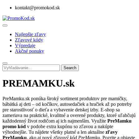
kontakt@promokod.sk
Najlepšie zľavy
Zľavové kódy
Výpredaje
Akčné ponuky
Search
PREMAMKU.sk
PreMamku.sk
ponúka široký sortiment produktov pre mamičky,
bábätká aj deti – od kočíkov, autosedačiek a hračiek až po potreby
pre starostlivosť o dieťa a vybavenie detskej izby. E-shop sa
zameriava na praktické, kvalitné a overené produkty, ktoré uľahčujú
každodenný život rodičom aj ich najmenším. Využite
PreMamku
promo kód
v podobe extra kupónu so zľavou a nakúpte
výhodnejšie. Tu nájdete všetky platné a len aktuálne
zľavy
PreMamku
, ako aj nový
zľavový kód PreMamku
. Pozrite a objavte