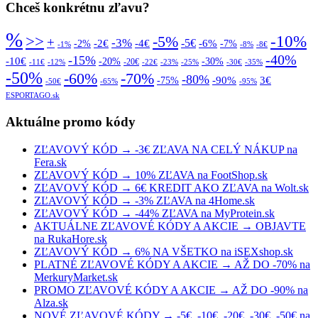
Chceš konkrétnu zľavu?
%
>>
-10%
-5%
+
-3%
-5€
-2€
-4€
-6%
-2%
-7%
-1%
-8%
-8€
-40%
-15%
-10€
-20%
-30%
-20€
-11€
-12%
-22€
-23%
-25%
-30€
-35%
-50%
-70%
-60%
-80%
-90%
3€
-75%
-50€
-65%
-95%
ESPORTAGO.sk
Aktuálne promo kódy
ZĽAVOVÝ KÓD → -3€ ZĽAVA NA CELÝ NÁKUP na
Fera.sk
ZĽAVOVÝ KÓD → 10% ZĽAVA na FootShop.sk
ZĽAVOVÝ KÓD → 6€ KREDIT AKO ZĽAVA na Wolt.sk
ZĽAVOVÝ KÓD → -3% ZĽAVA na 4Home.sk
ZĽAVOVÝ KÓD → -44% ZĽAVA na MyProtein.sk
AKTUÁLNE ZĽAVOVÉ KÓDY A AKCIE → OBJAVTE
na RukaHore.sk
ZĽAVOVÝ KÓD → 6% NA VŠETKO na iSEXshop.sk
PLATNÉ ZĽAVOVÉ KÓDY A AKCIE → AŽ DO -70% na
MerkuryMarket.sk
PROMO ZĽAVOVÉ KÓDY A AKCIE → AŽ DO -90% na
Alza.sk
NOVÉ ZĽAVOVÉ KÓDY → -5€, -10€, -20€, -30€, -50€ na