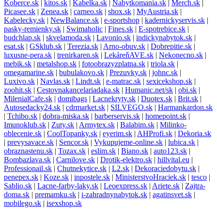
Koberce.sk
|
kitos.sk
|
Kabelka.sk
|
Nabytkomania.sk
|
Merch.sk
|
Picasee.sk
|
Zenea.sk
|
carneo.sk
|
shox.sk
|
MyAustria.sk
|
Kabelecky.sk
|
NewBalance.sk
|
e-sportshop
|
kadernickyservis.sk
|
pasky-remienky.sk
|
Swimaholic
|
Fines.sk
|
E-spotrebice.sk
|
budchlap.sk
|
skvelamoda.sk
|
Lavonio.sk
|
indickynabytok.sk
|
esat.sk
|
GSklub.sk
|
Terezia.sk
|
Arno-obuv.sk
|
Dobrepitie.sk
|
luxusne-pera.sk
|
trenirkaren.sk
|
LekáreňAVE.sk
|
Nekonecno.sk
|
mebik.sk
|
metalshop.sk
|
fotoobrazyzplatna.sk
|
triola.sk
|
omegamarine.sk
|
bubulakovo.sk
|
Prezuvky.sk
|
johnc.sk
|
Luxivo.sk
|
Navlas.sk
|
Lindt.sk
|
e-matrac.sk
|
sexicekshop.sk
|
zoohit.sk
|
Cestovnakancelariadaka.sk
|
Humanic.net/sk
|
obi.sk
|
MilenialCafe.sk
|
domibags
|
Lacnekryty.sk
|
Duotex.sk
|
Brit.sk
|
Autosedacky24.sk
|
cdrmarket.sk
|
SILVEGO.sk
|
Harmankardon.sk
|
Tchibo.sk
|
dobra-miska.sk
|
barberservis.sk
|
homepoint.sk
|
Imunoklub.sk
|
Zuty.sk
|
Armytex.sk
|
Balabim.sk
|
Milinko-
oblecenie.sk
|
CoolTopanky.sk
|
eyerim.sk
|
AHProfi.sk
|
Dekoria.sk
|
prevysavace.sk
|
Sencor.sk
|
Vykupujeme-online.sk
|
lubica.sk
|
obraznastenu.sk
|
Tozax.sk
|
eslim.sk
|
Biano.sk
|
auto123.sk
|
Bombazlava.sk
|
Carnilove.sk
|
Drotik-elektro.sk
|
hillvital.eu
|
Professionail.sk
|
Chutnekytice.sk
|
L2.sk
|
Dekoraciedobytu.sk
|
penepex.sk
|
Koze.sk
|
inpostele.sk
|
MinisterstvoHraciek.sk
|
tesco
|
Sablio.sk
|
Lacne-farby-laky.sk
|
Leoexpress.sk
|
Ariete.sk
|
Zajtra-
doma.sk
|
premamku.sk
|
i-zahradnynabytok.sk
|
agatinsvet.sk
|
mobilego.sk
|
isexshop.sk