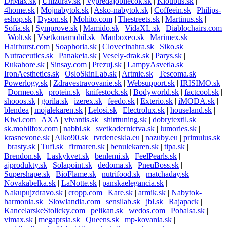
DrMax.sk
|
Unizdrav.sk
|
Vypredajobliecok.sk
|
Kloubus.sk
|
4home.sk
|
Mojnabytok.sk
|
Asko-nabytok.sk
|
Coffeein.sk
|
Philips-
eshop.sk
|
Dyson.sk
|
Mohito.com
|
Thestreets.sk
|
Martinus.sk
|
Sofia.sk
|
Symprove.sk
|
Mamido.sk
|
VidaXL.sk
|
Diablochairs.com
|
Wolt.sk
|
Vsetkonamobil.sk
|
Manboxeo.sk
|
Marimex.sk
|
Hairburst.com
|
Soaphoria.sk
|
Clovecinahra.sk
|
Siko.sk
|
Nutraceutics.sk
|
Panakeia.sk
|
Vesely-drak.sk
|
Parys.sk
|
Rukahore.sk
|
Sinsay.com
|
Prezuj.sk
|
LampyAsvetla.sk
|
IronAesthetics.sk
|
OsloSkinLab.sk
|
Artmie.sk
|
Tescoma.sk
|
Powerlogy.sk
|
Zdravestravovanie.sk
|
Websupport.sk
|
IRISIMO.sk
|
Dormeo.sk
|
protein.sk
|
knifestock.sk
|
Bodyworld.sk
|
factcool.sk
|
shooos.sk
|
gorila.sk
|
izerex.sk
|
feedo.sk
|
Exterio.sk
|
iMODA.sk
|
blendea
|
mojalekaren.sk
|
Lelosi.sk
|
Electrolux.sk
|
houseland.sk
|
Kiwi.com
|
AXA
|
vivantis.sk
|
shirttuning.sk
|
dobrytextil.sk
|
sk.mobilfox.com
|
nabbi.sk
|
svetkadernictva.sk
|
lumories.sk
|
krasnevone.sk
|
Alko90.sk
|
tvrdeneskla.eu
|
nazuby.eu
|
primulus.sk
|
brasty.sk
|
Tufi.sk
|
firmaren.sk
|
benulekaren.sk
|
tipa.sk
|
Brendon.sk
|
Laskykvet.sk
|
benlemi.sk
|
FeelPearls.sk
|
ajprodukty.sk
|
Solapoint.sk
|
dedoma.sk
|
PneuBoss.sk
|
Supershape.sk
|
BioFlame.sk
|
nutrifood.sk
|
matchaday.sk
|
Novakabelka.sk
|
LaNotte.sk
|
panskaelegancia.sk
|
Nakupujzdravo.sk
|
cropp.com
|
Kare.sk
|
armik.sk
|
Nabytok-
harmonia.sk
|
Slowlandia.com
|
sensilab.sk
|
jbl.sk
|
Rajapack
|
KancelarskeStolicky.com
|
pelikan.sk
|
wedos.com
|
Pobalsa.sk
|
vimax.sk
|
megaprsia.sk
|
Queens.sk
|
mp-kovania.sk
|