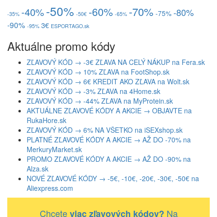
-50%
-60%
-70%
-40%
-80%
-75%
-35%
-50€
-65%
-90%
3€
-95%
ESPORTAGO.sk
Aktuálne promo kódy
ZĽAVOVÝ KÓD → -3€ ZĽAVA NA CELÝ NÁKUP na Fera.sk
ZĽAVOVÝ KÓD → 10% ZĽAVA na FootShop.sk
ZĽAVOVÝ KÓD → 6€ KREDIT AKO ZĽAVA na Wolt.sk
ZĽAVOVÝ KÓD → -3% ZĽAVA na 4Home.sk
ZĽAVOVÝ KÓD → -44% ZĽAVA na MyProtein.sk
AKTUÁLNE ZĽAVOVÉ KÓDY A AKCIE → OBJAVTE na
RukaHore.sk
ZĽAVOVÝ KÓD → 6% NA VŠETKO na iSEXshop.sk
PLATNÉ ZĽAVOVÉ KÓDY A AKCIE → AŽ DO -70% na
MerkuryMarket.sk
PROMO ZĽAVOVÉ KÓDY A AKCIE → AŽ DO -90% na
Alza.sk
NOVÉ ZĽAVOVÉ KÓDY → -5€, -10€, -20€, -30€, -50€ na
Aliexpress.com
Chcete
Na
viac zľavových kódov?