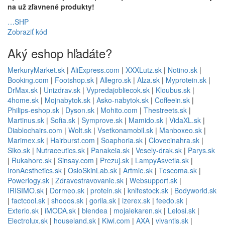
na už zľavnené produkty!
…SHP
Zobraziť kód
Aký eshop hľadáte?
MerkuryMarket.sk
|
AliExpress.com
|
XXXLutz.sk
|
Notino.sk
|
Booking.com
|
Footshop.sk
|
Allegro.sk
|
Alza.sk
|
Myprotein.sk
|
DrMax.sk
|
Unizdrav.sk
|
Vypredajobliecok.sk
|
Kloubus.sk
|
4home.sk
|
Mojnabytok.sk
|
Asko-nabytok.sk
|
Coffeein.sk
|
Philips-eshop.sk
|
Dyson.sk
|
Mohito.com
|
Thestreets.sk
|
Martinus.sk
|
Sofia.sk
|
Symprove.sk
|
Mamido.sk
|
VidaXL.sk
|
Diablochairs.com
|
Wolt.sk
|
Vsetkonamobil.sk
|
Manboxeo.sk
|
Marimex.sk
|
Hairburst.com
|
Soaphoria.sk
|
Clovecinahra.sk
|
Siko.sk
|
Nutraceutics.sk
|
Panakeia.sk
|
Vesely-drak.sk
|
Parys.sk
|
Rukahore.sk
|
Sinsay.com
|
Prezuj.sk
|
LampyAsvetla.sk
|
IronAesthetics.sk
|
OsloSkinLab.sk
|
Artmie.sk
|
Tescoma.sk
|
Powerlogy.sk
|
Zdravestravovanie.sk
|
Websupport.sk
|
IRISIMO.sk
|
Dormeo.sk
|
protein.sk
|
knifestock.sk
|
Bodyworld.sk
|
factcool.sk
|
shooos.sk
|
gorila.sk
|
izerex.sk
|
feedo.sk
|
Exterio.sk
|
iMODA.sk
|
blendea
|
mojalekaren.sk
|
Lelosi.sk
|
Electrolux.sk
|
houseland.sk
|
Kiwi.com
|
AXA
|
vivantis.sk
|