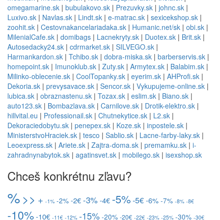
omegamarine.sk
|
bubulakovo.sk
|
Prezuvky.sk
|
johnc.sk
|
Luxivo.sk
|
Navlas.sk
|
Lindt.sk
|
e-matrac.sk
|
sexicekshop.sk
|
zoohit.sk
|
Cestovnakancelariadaka.sk
|
Humanic.net/sk
|
obi.sk
|
MilenialCafe.sk
|
domibags
|
Lacnekryty.sk
|
Duotex.sk
|
Brit.sk
|
Autosedacky24.sk
|
cdrmarket.sk
|
SILVEGO.sk
|
Harmankardon.sk
|
Tchibo.sk
|
dobra-miska.sk
|
barberservis.sk
|
homepoint.sk
|
Imunoklub.sk
|
Zuty.sk
|
Armytex.sk
|
Balabim.sk
|
Milinko-oblecenie.sk
|
CoolTopanky.sk
|
eyerim.sk
|
AHProfi.sk
|
Dekoria.sk
|
prevysavace.sk
|
Sencor.sk
|
Vykupujeme-online.sk
|
lubica.sk
|
obraznastenu.sk
|
Tozax.sk
|
eslim.sk
|
Biano.sk
|
auto123.sk
|
Bombazlava.sk
|
Carnilove.sk
|
Drotik-elektro.sk
|
hillvital.eu
|
Professionail.sk
|
Chutnekytice.sk
|
L2.sk
|
Dekoraciedobytu.sk
|
penepex.sk
|
Koze.sk
|
inpostele.sk
|
MinisterstvoHraciek.sk
|
tesco
|
Sablio.sk
|
Lacne-farby-laky.sk
|
Leoexpress.sk
|
Ariete.sk
|
Zajtra-doma.sk
|
premamku.sk
|
i-
zahradnynabytok.sk
|
agatinsvet.sk
|
mobilego.sk
|
isexshop.sk
Chceš konkrétnu zľavu?
%
>>
-5%
+
-3%
-5€
-2€
-4€
-6%
-2%
-7%
-1%
-8%
-8€
-10%
-15%
-10€
-20%
-30%
-20€
-11€
-12%
-22€
-23%
-25%
-30€