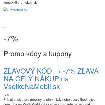
kontakt@promokod.sk
-7%
Promo kódy a kupóny
ZĽAVOVÝ KÓD → -7% ZĽAVA
NA CELÝ NÁKUP na
VsetkoNaMobil.sk
-7%
Príslušenstvo pre mobilný telefón nikdy nebolo za výhodnejšie
ceny! Iba na VsetkoNaMobil.sk si teraz môžete na svoj nákup