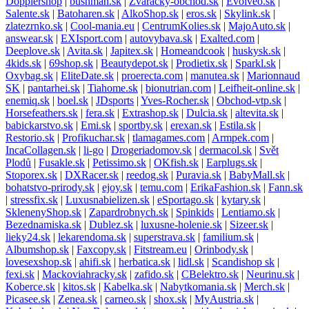
Dopplershop
|
bushman.sk
|
Zvaracky-obchod.sk
|
Evolveo.sk
|
Salente.sk
|
Batoharen.sk
|
AlkoShop.sk
|
eros.sk
|
Skylink.sk
|
zlatezrnko.sk
|
Cool-mania.eu
|
CentrumKolies.sk
|
MajoAuto.sk
|
answear.sk
|
EXIsport.com
|
autovybava.sk
|
Exalted.com
|
Deeplove.sk
|
Avita.sk
|
Japitex.sk
|
Homeandcook
|
huskysk.sk
|
4kids.sk
|
69shop.sk
|
Beautydepot.sk
|
Prodietix.sk
|
Sparkl.sk
|
Oxybag.sk
|
EliteDate.sk
|
proerecta.com
|
manutea.sk
|
Marionnaud
SK
|
pantarhei.sk
|
Tiahome.sk
|
bionutrian.com
|
Leifheit-online.sk
|
enemiq.sk
|
boel.sk
|
JDsports
|
Yves-Rocher.sk
|
Obchod-vtp.sk
|
Horsefeathers.sk
|
fera.sk
|
Extrashop.sk
|
Dulcia.sk
|
altevita.sk
|
babickarstvo.sk
|
Emi.sk
|
sportby.sk
|
erexan.sk
|
Estila.sk
|
Restorio.sk
|
Profikuchar.sk
|
tlamagames.com
|
Armpek.com
|
IncaCollagen.sk
|
li-go
|
Drogeriadomov.sk
|
dermacol.sk
|
Svět
Plodů
|
Fusakle.sk
|
Petissimo.sk
|
OKfish.sk
|
Earplugs.sk
|
Stoporex.sk
|
DXRacer.sk
|
reedog.sk
|
Puravia.sk
|
BabyMall.sk
|
bohatstvo-prirody.sk
|
ejoy.sk
|
temu.com
|
ErikaFashion.sk
|
Fann.sk
|
stressfix.sk
|
Luxusnabielizen.sk
|
eSportago.sk
|
kytary.sk
|
SklenenyShop.sk
|
Zapardrobnych.sk
|
Spinkids
|
Lentiamo.sk
|
Bezednamiska.sk
|
Dublez.sk
|
luxusne-holenie.sk
|
Sizeer.sk
|
lieky24.sk
|
lekarendoma.sk
|
superstrava.sk
|
familium.sk
|
Albumshop.sk
|
Faxcopy.sk
|
Fitstream.eu
|
Orinbody.sk
|
lovesexshop.sk
|
ahifi.sk
|
herbatica.sk
|
lidl.sk
|
Scandishop sk
|
fexi.sk
|
Mackoviahracky.sk
|
zafido.sk
|
CBelektro.sk
|
Neurinu.sk
|
Koberce.sk
|
kitos.sk
|
Kabelka.sk
|
Nabytkomania.sk
|
Merch.sk
|
Picasee.sk
|
Zenea.sk
|
carneo.sk
|
shox.sk
|
MyAustria.sk
|