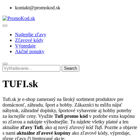
kontakt@promokod.sk
Najlepšie zľavy
Zľavové kódy
Výpredaje
Akčné ponuky
Search
TUFI.sk
Tufi.sk je e-shop zameraný na široký sortiment produktov pre
domácnosť, záhradu, šport a hobby. Zákazníci tu môžu nájsť
nábytok, záhradné doplnky, športové vybavenie aj hobby potreby
za
lacnejšie
ceny. Využite
Tufi promo kód
v podobe extra kupónu
so zľavou a nakúpte výhodnejšie. Tu nájdete všetky platné a len
aktuálne
zľavy Tufi
, ako aj nový
zľavový kód Tufi
. Pozrite a objavte
s nami
aktuálne zľavové kupóny
ako zľavové kódy, výpredaje,
rôzne zľavy či limitované akcie.