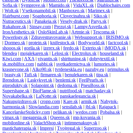
Sofia.sk
|
Symprove.sk
|
Mamido.sk
|
VidaXL.sk
|
Diablochairs.com
|
Wolt.sk
|
Vsetkonamobil.sk
|
Manboxeo.sk
|
Marimex.sk
|
Hairburst.com
|
Soaphoria.sk
|
Clovecinahra.sk
|
Siko.sk
|
Nutraceutics.sk
|
Panakeia.sk
|
Vesely-drak.sk
|
Parys.sk
|
Rukahore.sk
|
Sinsay.com
|
Prezuj.sk
|
LampyAsvetla.sk
|
IronAesthetics.sk
|
OsloSkinLab.sk
|
Artmie.sk
|
Tescoma.sk
|
Powerlogy.sk
|
Zdravestravovanie.sk
|
Websupport.sk
|
IRISIMO.sk
|
Dormeo.sk
|
protein.sk
|
knifestock.sk
|
Bodyworld.sk
|
factcool.sk
|
shooos.sk
|
gorila.sk
|
izerex.sk
|
feedo.sk
|
Exterio.sk
|
iMODA.sk
|
blendea
|
mojalekaren.sk
|
Lelosi.sk
|
Electrolux.sk
|
houseland.sk
|
Kiwi.com
|
AXA
|
vivantis.sk
|
shirttuning.sk
|
dobrytextil.sk
|
sk.mobilfox.com
|
nabbi.sk
|
svetkadernictva.sk
|
lumories.sk
|
krasnevone.sk
|
Alko90.sk
|
tvrdeneskla.eu
|
nazuby.eu
|
primulus.sk
|
brasty.sk
|
Tufi.sk
|
firmaren.sk
|
benulekaren.sk
|
tipa.sk
|
Brendon.sk
|
Laskykvet.sk
|
benlemi.sk
|
FeelPearls.sk
|
ajprodukty.sk
|
Solapoint.sk
|
dedoma.sk
|
PneuBoss.sk
|
Supershape.sk
|
BioFlame.sk
|
nutrifood.sk
|
matchaday.sk
|
Novakabelka.sk
|
LaNotte.sk
|
panskaelegancia.sk
|
Nakupujzdravo.sk
|
cropp.com
|
Kare.sk
|
armik.sk
|
Nabytok-
harmonia.sk
|
Slowlandia.com
|
sensilab.sk
|
jbl.sk
|
Rajapack
|
KancelarskeStolicky.com
|
pelikan.sk
|
wedos.com
|
Pobalsa.sk
|
vimax.sk
|
megaprsia.sk
|
Queens.sk
|
mp-kovania.sk
|
mobilonline.sk
|
ValachShop.sk
|
intimnenakupy.sk
|
mastichaterapia.sk
|
Impresi
|
Tvojregal.sk
|
Superzoo.sk
|