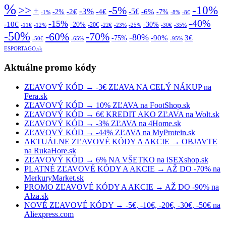
%
>>
-10%
-5%
+
-3%
-5€
-2€
-4€
-6%
-2%
-7%
-1%
-8%
-8€
-40%
-15%
-10€
-20%
-30%
-20€
-11€
-12%
-22€
-23%
-25%
-30€
-35%
-50%
-70%
-60%
-80%
-90%
3€
-75%
-50€
-65%
-95%
ESPORTAGO.sk
Aktuálne promo kódy
ZĽAVOVÝ KÓD → -3€ ZĽAVA NA CELÝ NÁKUP na
Fera.sk
ZĽAVOVÝ KÓD → 10% ZĽAVA na FootShop.sk
ZĽAVOVÝ KÓD → 6€ KREDIT AKO ZĽAVA na Wolt.sk
ZĽAVOVÝ KÓD → -3% ZĽAVA na 4Home.sk
ZĽAVOVÝ KÓD → -44% ZĽAVA na MyProtein.sk
AKTUÁLNE ZĽAVOVÉ KÓDY A AKCIE → OBJAVTE
na RukaHore.sk
ZĽAVOVÝ KÓD → 6% NA VŠETKO na iSEXshop.sk
PLATNÉ ZĽAVOVÉ KÓDY A AKCIE → AŽ DO -70% na
MerkuryMarket.sk
PROMO ZĽAVOVÉ KÓDY A AKCIE → AŽ DO -90% na
Alza.sk
NOVÉ ZĽAVOVÉ KÓDY → -5€, -10€, -20€, -30€, -50€ na
Aliexpress.com