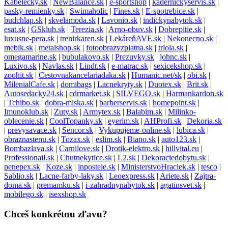
Kabelecky.sk
|
NewBalance.sk
|
e-sportshop
|
kadernickyservis.sk
|
pasky-remienky.sk
|
Swimaholic
|
Fines.sk
|
E-spotrebice.sk
|
budchlap.sk
|
skvelamoda.sk
|
Lavonio.sk
|
indickynabytok.sk
|
esat.sk
|
GSklub.sk
|
Terezia.sk
|
Arno-obuv.sk
|
Dobrepitie.sk
|
luxusne-pera.sk
|
trenirkaren.sk
|
LekáreňAVE.sk
|
Nekonecno.sk
|
mebik.sk
|
metalshop.sk
|
fotoobrazyzplatna.sk
|
triola.sk
|
omegamarine.sk
|
bubulakovo.sk
|
Prezuvky.sk
|
johnc.sk
|
Luxivo.sk
|
Navlas.sk
|
Lindt.sk
|
e-matrac.sk
|
sexicekshop.sk
|
zoohit.sk
|
Cestovnakancelariadaka.sk
|
Humanic.net/sk
|
obi.sk
|
MilenialCafe.sk
|
domibags
|
Lacnekryty.sk
|
Duotex.sk
|
Brit.sk
|
Autosedacky24.sk
|
cdrmarket.sk
|
SILVEGO.sk
|
Harmankardon.sk
|
Tchibo.sk
|
dobra-miska.sk
|
barberservis.sk
|
homepoint.sk
|
Imunoklub.sk
|
Zuty.sk
|
Armytex.sk
|
Balabim.sk
|
Milinko-
oblecenie.sk
|
CoolTopanky.sk
|
eyerim.sk
|
AHProfi.sk
|
Dekoria.sk
|
prevysavace.sk
|
Sencor.sk
|
Vykupujeme-online.sk
|
lubica.sk
|
obraznastenu.sk
|
Tozax.sk
|
eslim.sk
|
Biano.sk
|
auto123.sk
|
Bombazlava.sk
|
Carnilove.sk
|
Drotik-elektro.sk
|
hillvital.eu
|
Professionail.sk
|
Chutnekytice.sk
|
L2.sk
|
Dekoraciedobytu.sk
|
penepex.sk
|
Koze.sk
|
inpostele.sk
|
MinisterstvoHraciek.sk
|
tesco
|
Sablio.sk
|
Lacne-farby-laky.sk
|
Leoexpress.sk
|
Ariete.sk
|
Zajtra-
doma.sk
|
premamku.sk
|
i-zahradnynabytok.sk
|
agatinsvet.sk
|
mobilego.sk
|
isexshop.sk
Chceš konkrétnu zľavu?