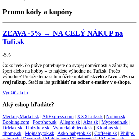
Promo kódy a kupóny
ZĽAVA -5% → NA CELÝ NÁKUP na
Tufi.sk
-5%
Čokoľvek, čo práve potrebujete do svojej domácnosti a záhrady, na
šport alebo na hobby – to nájdete výhodne na Tufi.sk. Prečo
výhodne? Pretože teraz si tu môžete uplatniť
skvelú zľavu -5% na
svoj nákup
. Stačí sa iba
prihlásiť na odber e-mailov v e-shope
.
Využiť akciu
Aký eshop hľadáte?
MerkuryMarket.sk
|
AliExpress.com
|
XXXLutz.sk
|
Notino.sk
|
Booking.com
|
Footshop.sk
|
Allegro.sk
|
Alza.sk
|
Myprotein.sk
|
DrMax.sk
|
Unizdrav.sk
|
Vypredajobliecok.sk
|
Kloubus.sk
|
4home.sk
|
Mojnabytok.sk
|
Asko-nabytok.sk
|
Coffeein.sk
|
Philips-
eshop.sk
|
Dyson.sk
|
Mohito.com
|
Thestreets.sk
|
Martinus.sk
|